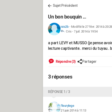
Sujet Précédent
Un bon bouquin ...
isis2b
-
Modifié le 27 févr. 2014 à 20:2
Cris -
7 juil. 2014 à 19:54
a part LEVY et MUSSO (je pense avoir 
lecture captivante.. merci du tuyau.. 
Répondre (3)
Partager
3 réponses
RÉPONSE 1 / 3
fleurylege
21 juin 2014 à 11:13