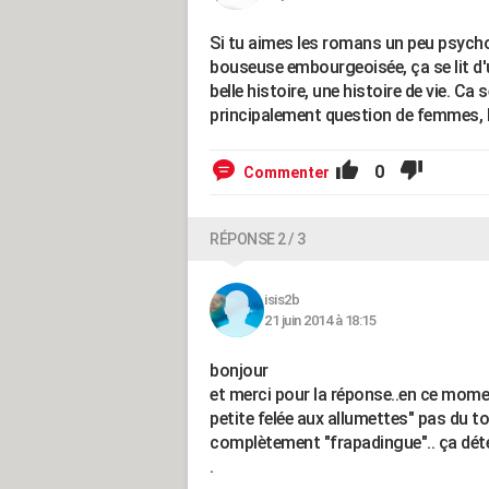
Si tu aimes les romans un peu psycholo
bouseuse embourgeoisée, ça se lit d'u
belle histoire, une histoire de vie. Ca
principalement question de femmes, h
0
Commenter
RÉPONSE 2 / 3
isis2b
21 juin 2014 à 18:15
bonjour
et merci pour la réponse..en ce momen
petite felée aux allumettes" pas du 
complètement "frapadingue".. ça dét
.