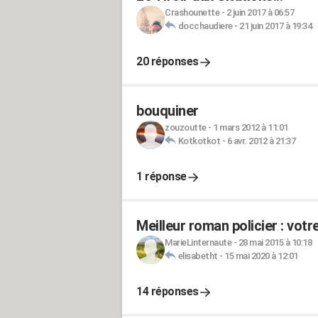
Crashounette
-
2 juin 2017 à 06:57
docchaudiere
-
21 juin 2017 à 19:34
20 réponses
bouquiner
zouzoutte
-
1 mars 2012 à 11:01
Kotkotkot
-
6 avr. 2012 à 21:37
1 réponse
Meilleur roman policier : votr
MarieLinternaute
-
28 mai 2015 à 10:18
elisabetht
-
15 mai 2020 à 12:01
14 réponses