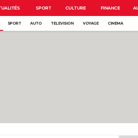
TUALITÉS
SPORT
CULTURE
FINANCE
A
SPORT
AUTO
TELEVISION
VOYAGE
CINEMA