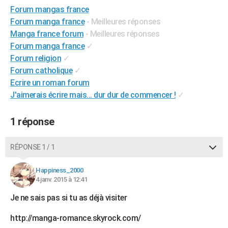
Forum mangas france
City break
Voyage de noces
Climat
Destinations
Voyage nature
Forum
+
PHOTO
Forum manga france
- Meilleures réponses
GUIDES D'ACHAT
Manga france forum
- Meilleures réponses
Forum manga france
✓
BONS PLANS
Forum religion
✓
Forum catholique
✓
CARTE DE VOEUX
Ecrire un roman forum
Carte Bonne année
Carte Pâques
Carte de Noël
Carte Saint-Valentin
Carte d'anniversaire
J'aimerais écrire mais... dur dur de commencer !
✓
DICTIONNAIRE
Biographies
Expressions
Dictionnaire
Citations
Proverbes
PROGRAMME TV
1 réponse
COPAINS D'AVANT
RÉPONSE 1 / 1
Se connecter
Collèges
Universités
Service militaire
S'inscrire
Lycées
Primaires
Entreprises
Avis de recherche
AVIS DE DÉCÈS
Happiness_2000
FORUM
4 janv. 2015 à 12:41
Lifestyle
Sport
Television
Cinema
Bricolage
Culture
Auto
Voyage
Je ne sais pas si tu as déjà visiter
http://manga-romance.skyrock.com/