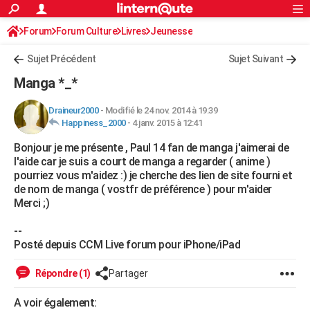
ACTUALITÉS
Forum
Forum Culture
Livres
Connexion
S'inscrire
Jeunesse
Rechercher
Société
Education
Villes
Politique
Faits Divers
Monde
+
SPORT
Sujet Précédent
Sujet Suivant
Football
Cyclisme
Forum
Coupe du monde 2026
Tennis
Rugby
CULTURE
Manga *_*
TNT
Cinéma
Musique
Programme TV
Streaming
Sorties cinéma
+
FINANCE
Draineur2000
-
Modifié le 24 nov. 2014 à 19:39
Happiness_2000
-
4 janv. 2015 à 12:41
Impôts
Immobilier
Banque
Crédit
Retraite
Epargne
Risques naturels par ville
Assurance
AUTO
Bonjour je me présente , Paul 14 fan de manga j'aimerai de
Réserver un essai
Berlines
Forum auto
Essais
Citadines
SUV
+
HIGH-TECH
l'aide car je suis a court de manga a regarder ( anime )
pourriez vous m'aidez :) je cherche des lien de site fourni et
Meilleur smartphone
Ordinateurs
Guide high-tech
Mobiles
Internet
Jeux vidéo
+
BRICOLAGE
de nom de manga ( vostfr de préférence ) pour m'aider
Merci ;)
Aménagement intérieur
Cuisine
Jardinage
+
Forum
Extérieur
Salle de bains
Rangement
WEEK-END
--
Escapades
Expositions
Week-end nature
Guides de France
Patrimoine
Musées
+
LIFESTYLE
Posté depuis CCM Live forum pour iPhone/iPad
Bien-être
Mode
+
Art de vivre
Loisirs
Modes de vie
SANTE
Répondre (1)
Partager
Guide de la santé
Médicaments
+
Alimentation
Maladies
Sommeil
VOYAGE
A voir également: