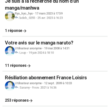
Je suis à la recherche du nom d'un
manga/manhwa
Ryu_kyo_hyu
-
17 mars 2023 à 17:59
ludeb_0255
-
25 avr. 2023 à 16:23
1 réponse
Votre avis sur le manga naruto?
Utilisateur anonyme
-
19 mai 2008 à 14:31
Loup
-
19 juin 2024 à 18:10
11 réponses
Résiliation abonnement France Loisirs
Utilisateur anonyme
-
12 sept. 2009 à 10:33
Saramy
-
9 nov. 2021 à 16:36
253 réponses