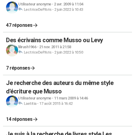
Utilisateur anonyme
-
2 avr. 2009 à 11:04
LectriceDePAris
-
2 juin 2022 à 10:43
47 réponses
Des écrivains comme Musso ou Levy
lilirush1966
-
21 nov. 2011 à 21:58
LectriceDePAris
-
2 juin 2022 à 10:50
7 réponses
Je recherche des auteurs du même style
d'écriture que Musso
Utilisateur anonyme
-
11 mars 2009 à 14:46
Laetitia
-
17 août 2015 à 16:42
14 réponses
Je suis à la recherche de livres style Les