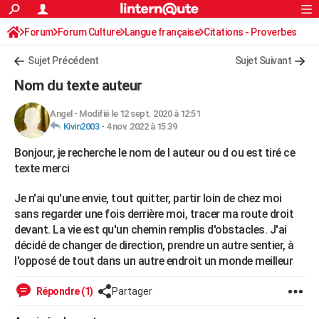
ACTUALITÉS
Forum
Forum Culture
Langue française
Connexion
S'inscrire
Citations - Proverbes
Rechercher
Société
Education
Villes
Politique
Faits Divers
Monde
+
SPORT
Sujet Précédent
Sujet Suivant
Football
Cyclisme
Forum
Coupe du monde 2026
Tennis
Rugby
CULTURE
Nom du texte auteur
TNT
Cinéma
Musique
Programme TV
Streaming
Sorties cinéma
+
FINANCE
Angel
-
Modifié le 12 sept. 2020 à 12:51
Kivin2003
-
4 nov. 2022 à 15:39
Impôts
Immobilier
Banque
Crédit
Retraite
Epargne
Risques naturels par ville
Assurance
AUTO
Bonjour, je recherche le nom de l auteur ou d ou est tiré ce
Réserver un essai
Berlines
Forum auto
Essais
Citadines
SUV
+
HIGH-TECH
texte merci
Meilleur smartphone
Ordinateurs
Guide high-tech
Mobiles
Internet
Jeux vidéo
+
BRICOLAGE
Je n'ai qu'une envie, tout quitter, partir loin de chez moi
sans regarder une fois derrière moi, tracer ma route droit
Aménagement intérieur
Cuisine
Jardinage
+
Forum
Extérieur
Salle de bains
Rangement
WEEK-END
devant. La vie est qu'un chemin remplis d'obstacles. J'ai
décidé de changer de direction, prendre un autre sentier, à
Escapades
Expositions
Week-end nature
Guides de France
Patrimoine
Musées
+
LIFESTYLE
l'opposé de tout dans un autre endroit un monde meilleur
Bien-être
Mode
+
Art de vivre
Loisirs
Modes de vie
SANTE
Répondre (1)
Partager
Guide de la santé
Médicaments
+
Alimentation
Maladies
Sommeil
VOYAGE