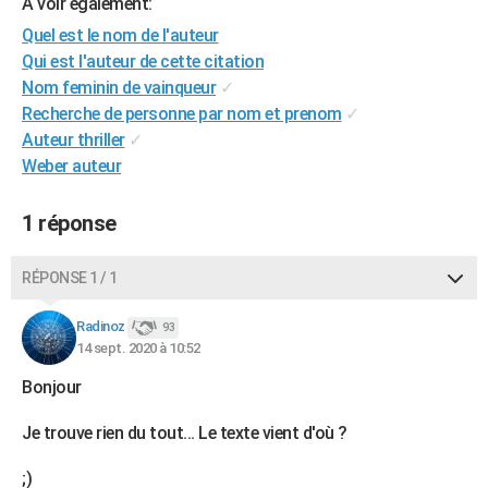
A voir également:
City break
Voyage de noces
Climat
Destinations
Voyage nature
Forum
+
PHOTO
Quel est le nom de l'auteur
Qui est l'auteur de cette citation
GUIDES D'ACHAT
Nom feminin de vainqueur
✓
Recherche de personne par nom et prenom
✓
BONS PLANS
Auteur thriller
✓
CARTE DE VOEUX
Weber auteur
Carte Bonne année
Carte Pâques
Carte de Noël
Carte Saint-Valentin
Carte d'anniversaire
DICTIONNAIRE
1 réponse
Biographies
Expressions
Dictionnaire
Citations
Proverbes
PROGRAMME TV
RÉPONSE 1 / 1
COPAINS D'AVANT
Radinoz
93
Se connecter
Collèges
Universités
Service militaire
S'inscrire
Lycées
Primaires
Entreprises
Avis de recherche
AVIS DE DÉCÈS
14 sept. 2020 à 10:52
FORUM
Bonjour
Lifestyle
Sport
Television
Cinema
Bricolage
Culture
Auto
Voyage
Je trouve rien du tout... Le texte vient d'où ?
;)