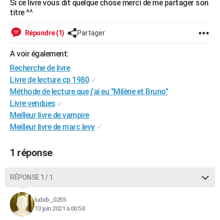
Si ce livre vous dit quelque chose merci de me partager son
City break
Voyage de noces
Climat
Destinations
Voyage nature
Forum
+
titre ^^
PHOTO
GUIDES D'ACHAT
Répondre (1)
Partager
BONS PLANS
A voir également:
Recherche de livre
CARTE DE VOEUX
Livre de lecture cp 1980
✓
Carte Bonne année
Carte Pâques
Carte de Noël
Carte Saint-Valentin
Carte d'anniversaire
Méthode de lecture que j'ai eu "Milène et Bruno"
DICTIONNAIRE
Livre vendues
✓
Biographies
Expressions
Dictionnaire
Citations
Proverbes
PROGRAMME TV
Meilleur livre de vampire
Meilleur livre de marc levy
✓
COPAINS D'AVANT
Se connecter
Collèges
Universités
Service militaire
S'inscrire
Lycées
Primaires
Entreprises
Avis de recherche
1 réponse
AVIS DE DÉCÈS
FORUM
RÉPONSE 1 / 1
Lifestyle
Sport
Television
Cinema
Bricolage
Culture
Auto
Voyage
ludeb_0255
13 juin 2021 à 00:58