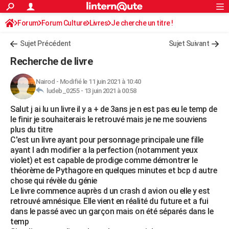
ACTUALITÉS
Forum
Forum Culture
Livres
Connexion
S'inscrire
Je cherche un titre !
Rechercher
Société
Education
Villes
Politique
Faits Divers
Monde
+
SPORT
Sujet Précédent
Sujet Suivant
Football
Cyclisme
Forum
Coupe du monde 2026
Tennis
Rugby
CULTURE
Recherche de livre
TNT
Cinéma
Musique
Programme TV
Streaming
Sorties cinéma
+
FINANCE
Nairod
-
Modifié le 11 juin 2021 à 10:40
ludeb_0255 -
13 juin 2021 à 00:58
Impôts
Immobilier
Banque
Crédit
Retraite
Epargne
Risques naturels par ville
Assurance
AUTO
Salut j ai lu un livre il y a + de 3ans je n est pas eu le temp de
Réserver un essai
Berlines
Forum auto
Essais
Citadines
SUV
+
HIGH-TECH
le finir je souhaiterais le retrouvé mais je ne me souviens
plus du titre
Meilleur smartphone
Ordinateurs
Guide high-tech
Mobiles
Internet
Jeux vidéo
+
BRICOLAGE
C'est un livre ayant pour personnage principale une fille
ayant l adn modifier a la perfection (notamment yeux
Aménagement intérieur
Cuisine
Jardinage
+
Forum
Extérieur
Salle de bains
Rangement
WEEK-END
violet) et est capable de prodige comme démontrer le
théorème de Pythagore en quelques minutes et bcp d autre
Escapades
Expositions
Week-end nature
Guides de France
Patrimoine
Musées
+
LIFESTYLE
chose qui révèle du génie
Le livre commence auprès d un crash d avion ou elle y est
Bien-être
Mode
+
Art de vivre
Loisirs
Modes de vie
SANTE
retrouvé amnésique. Elle vient en réalité du future et a fui
dans le passé avec un garçon mais on été séparés dans le
Guide de la santé
Médicaments
+
Alimentation
Maladies
Sommeil
VOYAGE
temp