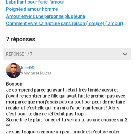
Lubrifiant pour faire l'amour
City break
Voyage de noces
Climat
Destinations
Voyage nature
Forum
+
PHOTO
Poignée d amour homme
Amour envers une personne plus jeune
GUIDES D'ACHAT
Comment vivre sa rupture sans raison ( couple) ( amour)
✓
BONS PLANS
7 réponses
CARTE DE VOEUX
Carte Bonne année
Carte Pâques
Carte de Noël
Carte Saint-Valentin
Carte d'anniversaire
RÉPONSE 1 / 7
DICTIONNAIRE
Biographies
Expressions
Dictionnaire
Citations
Proverbes
PROGRAMME TV
bribri95
9 nov. 2014 à 00:13
COPAINS D'AVANT
Bonsoir!
Je comprend parce qu'avant j'était très timide aussi et
Se connecter
Collèges
Universités
Service militaire
S'inscrire
Lycées
Primaires
Entreprises
Avis de recherche
AVIS DE DÉCÈS
j'avait rencontrer une fille qui avait fait le premier pas avec
moi parce que moi j'osais pas du tout par peur de me faire
FORUM
recaler et c'est elle qui ma mi a l'aise maintenant ! Alors
c'est pour te dire ne réfléchit pas trop..
Lifestyle
Sport
Television
Cinema
Bricolage
Culture
Auto
Voyage
Si une fille te plait fonce et tu verras tu as une chance sur 2
^^
Je suis toujours encore un peut timide et c'est ce coter