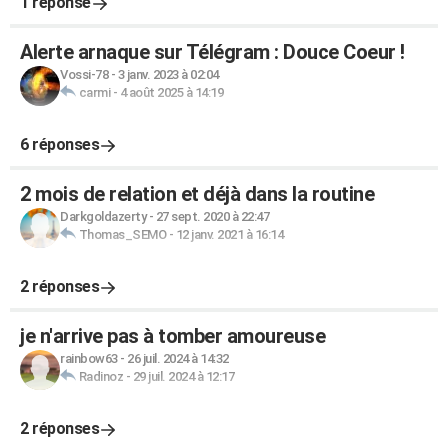
1 réponse
Alerte arnaque sur Télégram : Douce Coeur !
Vossi-78
-
3 janv. 2023 à 02:04
carmi
-
4 août 2025 à 14:19
6 réponses
2 mois de relation et déjà dans la routine
Darkgoldazerty
-
27 sept. 2020 à 22:47
Thomas_SEMO
-
12 janv. 2021 à 16:14
2 réponses
je n'arrive pas à tomber amoureuse
rainbow63
-
26 juil. 2024 à 14:32
Radinoz
-
29 juil. 2024 à 12:17
2 réponses