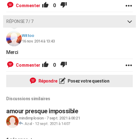
0
Commenter
RÉPONSE 7 / 7
Wittoo
16 nov. 2014 à 13:43
Merci
0
Commenter
Répondre
Posez votre question
Discussions similaires
amour presque impossible
mindimplosion
-
7 sept. 2021 à 00:21
Azal
-
12 sept. 2021 à 14:07