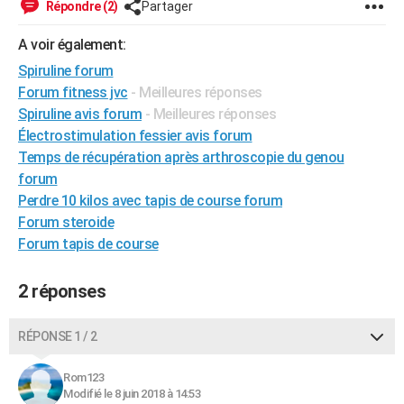
Répondre (2)
Partager
City break
Voyage de noces
Climat
Destinations
Voyage nature
Forum
+
PHOTO
A voir également:
GUIDES D'ACHAT
Spiruline forum
Forum fitness jvc
- Meilleures réponses
BONS PLANS
Spiruline avis forum
- Meilleures réponses
CARTE DE VOEUX
Électrostimulation fessier avis forum
Temps de récupération après arthroscopie du genou
Carte Bonne année
Carte Pâques
Carte de Noël
Carte Saint-Valentin
Carte d'anniversaire
DICTIONNAIRE
forum
Perdre 10 kilos avec tapis de course forum
Biographies
Expressions
Dictionnaire
Citations
Proverbes
PROGRAMME TV
Forum steroide
COPAINS D'AVANT
Forum tapis de course
Se connecter
Collèges
Universités
Service militaire
S'inscrire
Lycées
Primaires
Entreprises
Avis de recherche
AVIS DE DÉCÈS
2 réponses
FORUM
RÉPONSE 1 / 2
Lifestyle
Sport
Television
Cinema
Bricolage
Culture
Auto
Voyage
Rom123
Modifié le 8 juin 2018 à 14:53