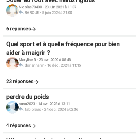
Jouer au foot avec hallux rigidus
Nicolas78400
-
23 juin 2021 à 11:37
BAROUK
-
5 juin 2024 à 21:00
6 réponses
Quel sport et à quelle fréquence pour bien
aider à maigrir ?
Maryline B
-
23 avr. 2009 à 08:48
dorianhanin
-
16 déc. 2024 à 11:15
23 réponses
perdre du poids
sana2023
-
14 avr. 2023 à 13:11
fabiolavio
-
24 déc. 2024 à 02:36
4 réponses