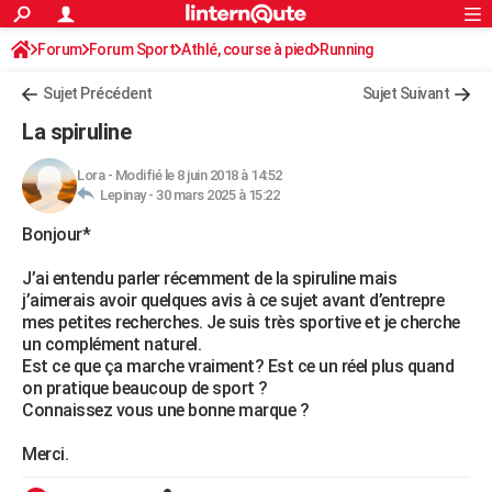
ACTUALITÉS
Forum
Forum Sport
Athlé, course à pied
Connexion
S'inscrire
Running
Rechercher
Société
Education
Villes
Politique
Faits Divers
Monde
+
SPORT
Sujet Précédent
Sujet Suivant
Football
Cyclisme
Forum
Coupe du monde 2026
Tennis
Rugby
CULTURE
La spiruline
TNT
Cinéma
Musique
Programme TV
Streaming
Sorties cinéma
+
FINANCE
Lora
-
Modifié le 8 juin 2018 à 14:52
Lepinay -
30 mars 2025 à 15:22
Impôts
Immobilier
Banque
Crédit
Retraite
Epargne
Risques naturels par ville
Assurance
AUTO
Bonjour*
Réserver un essai
Berlines
Forum auto
Essais
Citadines
SUV
+
HIGH-TECH
J’ai entendu parler récemment de la spiruline mais
Meilleur smartphone
Ordinateurs
Guide high-tech
Mobiles
Internet
Jeux vidéo
+
BRICOLAGE
j’aimerais avoir quelques avis à ce sujet avant d’entrepre
mes petites recherches. Je suis très sportive et je cherche
Aménagement intérieur
Cuisine
Jardinage
+
Forum
Extérieur
Salle de bains
Rangement
WEEK-END
un complément naturel.
Est ce que ça marche vraiment? Est ce un réel plus quand
Escapades
Expositions
Week-end nature
Guides de France
Patrimoine
Musées
+
LIFESTYLE
on pratique beaucoup de sport ?
Connaissez vous une bonne marque ?
Bien-être
Mode
+
Art de vivre
Loisirs
Modes de vie
SANTE
Merci.
Guide de la santé
Médicaments
+
Alimentation
Maladies
Sommeil
VOYAGE