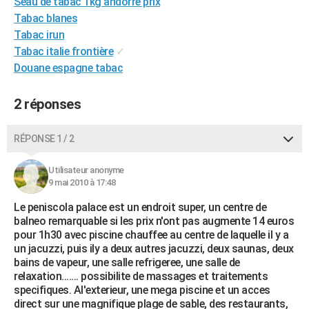
Seau de tabac 1kg andorre prix
City break
Voyage de noces
Climat
Destinations
Voyage nature
Forum
+
PHOTO
Tabac blanes
Tabac irun
GUIDES D'ACHAT
Tabac italie frontière
✓
Douane espagne tabac
BONS PLANS
CARTE DE VOEUX
2 réponses
Carte Bonne année
Carte Pâques
Carte de Noël
Carte Saint-Valentin
Carte d'anniversaire
DICTIONNAIRE
RÉPONSE 1 / 2
Biographies
Expressions
Dictionnaire
Citations
Proverbes
PROGRAMME TV
Utilisateur anonyme
9 mai 2010 à 17:48
COPAINS D'AVANT
Le peniscola palace est un endroit super, un centre de
Se connecter
Collèges
Universités
Service militaire
S'inscrire
Lycées
Primaires
Entreprises
Avis de recherche
AVIS DE DÉCÈS
balneo remarquable si les prix n'ont pas augmente 14 euros
pour 1h30 avec piscine chauffee au centre de laquelle il y a
FORUM
un jacuzzi, puis ily a deux autres jacuzzi, deux saunas, deux
bains de vapeur, une salle refrigeree, une salle de
Lifestyle
Sport
Television
Cinema
Bricolage
Culture
Auto
Voyage
relaxation....... possibilite de massages et traitements
specifiques. Al'exterieur, une mega piscine et un acces
direct sur une magnifique plage de sable, des restaurants,