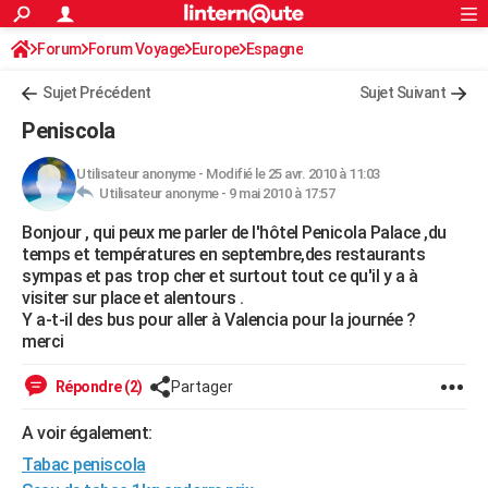
ACTUALITÉS
Forum
Forum Voyage
Europe
Connexion
S'inscrire
Espagne
Rechercher
Société
Education
Villes
Politique
Faits Divers
Monde
+
SPORT
Sujet Précédent
Sujet Suivant
Football
Cyclisme
Forum
Coupe du monde 2026
Tennis
Rugby
CULTURE
Peniscola
TNT
Cinéma
Musique
Programme TV
Streaming
Sorties cinéma
+
FINANCE
Utilisateur anonyme
-
Modifié le 25 avr. 2010 à 11:03
Utilisateur anonyme -
9 mai 2010 à 17:57
Impôts
Immobilier
Banque
Crédit
Retraite
Epargne
Risques naturels par ville
Assurance
AUTO
Bonjour , qui peux me parler de l'hôtel Penicola Palace ,du
Réserver un essai
Berlines
Forum auto
Essais
Citadines
SUV
+
HIGH-TECH
temps et températures en septembre,des restaurants
sympas et pas trop cher et surtout tout ce qu'il y a à
Meilleur smartphone
Ordinateurs
Guide high-tech
Mobiles
Internet
Jeux vidéo
+
BRICOLAGE
visiter sur place et alentours .
Y a-t-il des bus pour aller à Valencia pour la journée ?
Aménagement intérieur
Cuisine
Jardinage
+
Forum
Extérieur
Salle de bains
Rangement
WEEK-END
merci
Escapades
Expositions
Week-end nature
Guides de France
Patrimoine
Musées
+
LIFESTYLE
Répondre (2)
Partager
Bien-être
Mode
+
Art de vivre
Loisirs
Modes de vie
SANTE
A voir également:
Tabac peniscola
Guide de la santé
Médicaments
+
Alimentation
Maladies
Sommeil
VOYAGE