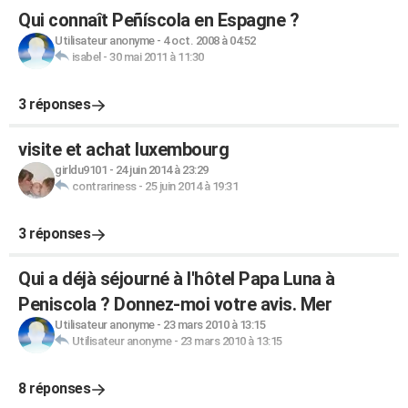
Qui connaît Peñíscola en Espagne ?
Utilisateur anonyme
-
4 oct. 2008 à 04:52
isabel
-
30 mai 2011 à 11:30
3 réponses
visite et achat luxembourg
girldu9101
-
24 juin 2014 à 23:29
contrariness
-
25 juin 2014 à 19:31
3 réponses
Qui a déjà séjourné à l'hôtel Papa Luna à
Peniscola ? Donnez-moi votre avis. Mer
Utilisateur anonyme
-
23 mars 2010 à 13:15
Utilisateur anonyme
-
23 mars 2010 à 13:15
8 réponses