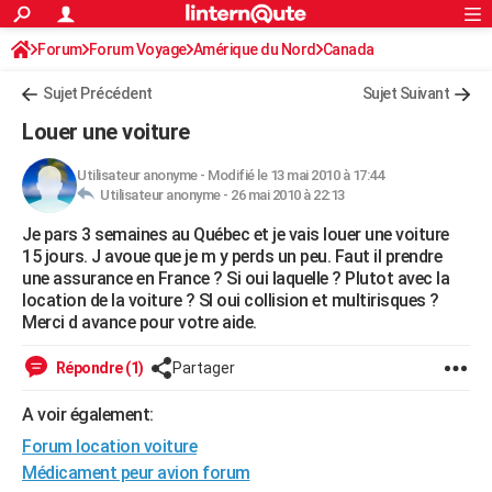
ACTUALITÉS
Forum
Forum Voyage
Amérique du Nord
Connexion
S'inscrire
Canada
Rechercher
Société
Education
Villes
Politique
Faits Divers
Monde
+
SPORT
Sujet Précédent
Sujet Suivant
Football
Cyclisme
Forum
Coupe du monde 2026
Tennis
Rugby
CULTURE
Louer une voiture
TNT
Cinéma
Musique
Programme TV
Streaming
Sorties cinéma
+
FINANCE
Utilisateur anonyme
-
Modifié le 13 mai 2010 à 17:44
Utilisateur anonyme -
26 mai 2010 à 22:13
Impôts
Immobilier
Banque
Crédit
Retraite
Epargne
Risques naturels par ville
Assurance
AUTO
Je pars 3 semaines au Québec et je vais louer une voiture
Réserver un essai
Berlines
Forum auto
Essais
Citadines
SUV
+
HIGH-TECH
15 jours. J avoue que je m y perds un peu. Faut il prendre
une assurance en France ? Si oui laquelle ? Plutot avec la
Meilleur smartphone
Ordinateurs
Guide high-tech
Mobiles
Internet
Jeux vidéo
+
BRICOLAGE
location de la voiture ? SI oui collision et multirisques ?
Merci d avance pour votre aide.
Aménagement intérieur
Cuisine
Jardinage
+
Forum
Extérieur
Salle de bains
Rangement
WEEK-END
Répondre (1)
Partager
Escapades
Expositions
Week-end nature
Guides de France
Patrimoine
Musées
+
LIFESTYLE
A voir également:
Bien-être
Mode
+
Art de vivre
Loisirs
Modes de vie
SANTE
Forum location voiture
Guide de la santé
Médicaments
+
Alimentation
Maladies
Sommeil
Médicament peur avion forum
VOYAGE