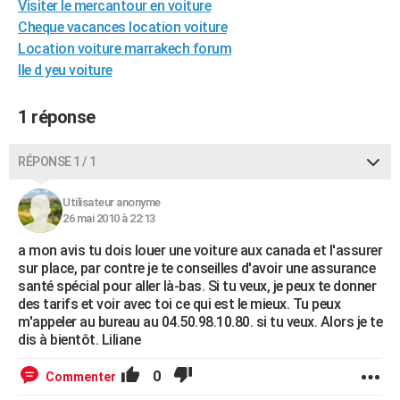
Visiter le mercantour en voiture
City break
Voyage de noces
Climat
Destinations
Voyage nature
Forum
+
PHOTO
Cheque vacances location voiture
Location voiture marrakech forum
GUIDES D'ACHAT
Ile d yeu voiture
BONS PLANS
1 réponse
CARTE DE VOEUX
Carte Bonne année
Carte Pâques
Carte de Noël
Carte Saint-Valentin
Carte d'anniversaire
RÉPONSE 1 / 1
DICTIONNAIRE
Biographies
Expressions
Dictionnaire
Citations
Proverbes
PROGRAMME TV
Utilisateur anonyme
26 mai 2010 à 22:13
COPAINS D'AVANT
a mon avis tu dois louer une voiture aux canada et l'assurer
sur place, par contre je te conseilles d'avoir une assurance
Se connecter
Collèges
Universités
Service militaire
S'inscrire
Lycées
Primaires
Entreprises
Avis de recherche
AVIS DE DÉCÈS
santé spécial pour aller là-bas. Si tu veux, je peux te donner
des tarifs et voir avec toi ce qui est le mieux. Tu peux
FORUM
m'appeler au bureau au 04.50.98.10.80. si tu veux. Alors je te
dis à bientôt. Liliane
Lifestyle
Sport
Television
Cinema
Bricolage
Culture
Auto
Voyage
0
Commenter