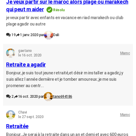
Je veux partir sur le maroc alors plage ou marakech
qui peut m aider
Résolu
je veux partir avec enfants en vacance en riad marakech ou club
plage agadir ou autre
19
1 janv. 2020 par
Dali
gaetano
Maroc
le 16 oct. 2020
Retraite a agadir
Bonjour, je suis tout jeune retraité,et désir m installer a agadir,j y
suis allez l année dernière et je tomber amoureux ;je me suis
promener au centr...
2
16 oct. 2020 par
tano694186
Chavi
Maroc
le 27 sept. 2020
Retraitée
Bonjour, Je serai à la retraite dans un an et demi et avec 600 euros