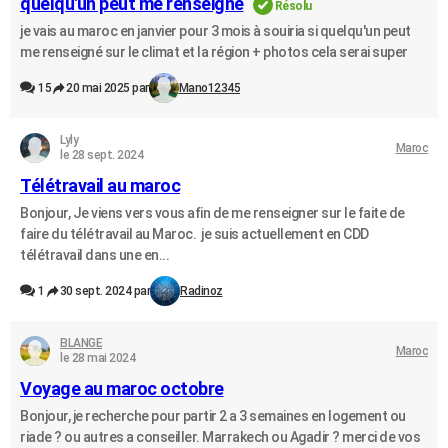
quelqu'un peut me renseigné
Résolu
je vais au maroc en janvier pour 3 mois à souiria si quelqu'un peut
me renseigné sur le climat et la région + photos cela serai super
15
20 mai 2025 par
Mano12345
Lyly
Maroc
le 28 sept. 2024
Télétravail au maroc
Bonjour, Je viens vers vous afin de me renseigner sur le faite de
faire du télétravail au Maroc. je suis actuellement en CDD
télétravail dans une en...
1
30 sept. 2024 par
Radinoz
BLANGE
Maroc
le 28 mai 2024
Voyage au maroc octobre
Bonjour, je recherche pour partir 2 a 3 semaines en logement ou
riade ? ou autres a conseiller. Marrakech ou Agadir ? merci de vos