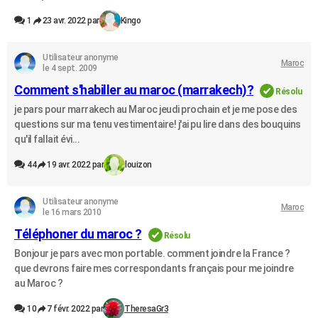
1
23 avr. 2022 par
Kingo
Utilisateur anonyme
Maroc
le 4 sept. 2009
Comment s'habiller au maroc (marrakech)?
Résolu
je pars pour marrakech au Maroc jeudi prochain et je me pose des
questions sur ma tenu vestimentaire! j'ai pu lire dans des bouquins
qu'il fallait évi...
44
19 avr. 2022 par
louizon
Utilisateur anonyme
Maroc
le 16 mars 2010
Téléphoner du maroc ?
Résolu
Bonjour je pars avec mon portable. comment joindre la France ?
que devrons faire mes correspondants français pour me joindre
au Maroc ?
10
7 févr. 2022 par
TheresaGr3