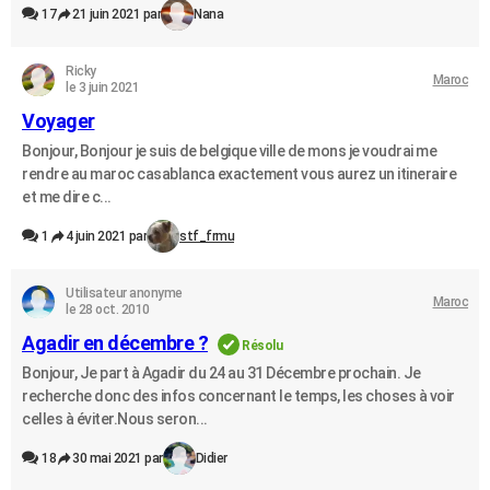
17
21 juin 2021 par
Nana
Ricky
Maroc
le 3 juin 2021
Voyager
Bonjour, Bonjour je suis de belgique ville de mons je voudrai me
rendre au maroc casablanca exactement vous aurez un itineraire
et me dire c...
1
4 juin 2021 par
stf_frmu
Utilisateur anonyme
Maroc
le 28 oct. 2010
Agadir en décembre ?
Résolu
Bonjour, Je part à Agadir du 24 au 31 Décembre prochain. Je
recherche donc des infos concernant le temps, les choses à voir
celles à éviter.Nous seron...
18
30 mai 2021 par
Didier