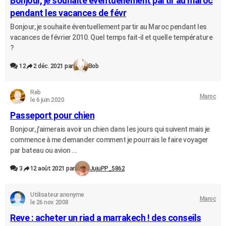
Bonjour, je souhaite éventuellement partir au maroc
pendant les vacances de févr
Bonjour, je souhaite éventuellement partir au Maroc pendant les
vacances de février 2010. Quel temps fait-il et quelle température
?
12
2 déc. 2021 par
Bob
Reb
Maroc
le 6 juin 2020
Passeport pour chien
Bonjour, j'aimerais avoir un chien dans les jours qui suivent mais je
commence à me demander comment je pourrais le faire voyager
par bateau ou avion ...
3
12 août 2021 par
JujuPP_5862
Utilisateur anonyme
Maroc
le 26 nov. 2008
Reve : acheter un riad a marrakech ! des conseils