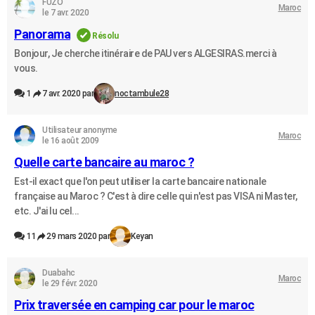
FUZO
Maroc
le 7 avr. 2020
Panorama
Résolu
Bonjour, Je cherche itinéraire de PAU vers ALGESIRAS.merci à
vous.
1
7 avr. 2020 par
noctambule28
Utilisateur anonyme
Maroc
le 16 août 2009
Quelle carte bancaire au maroc ?
Est-il exact que l'on peut utiliser la carte bancaire nationale
française au Maroc ? C'est à dire celle qui n'est pas VISA ni Master,
etc. J'ai lu cel...
11
29 mars 2020 par
Keyan
Duabahc
Maroc
le 29 févr. 2020
Prix traversée en camping car pour le maroc