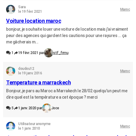
Sara
Maroc
le 19 févr. 2021
Voiture location maroc
bonjour, je souhaite louer une voiture de location mais j’ai vraiment
peur des agences qui gardent les cautions pour une rayures ... ça
me gâcherais m...
1
19 févr. 2021 par
stf_frmu
doudou12
Maroc
le 19 janv. 2016
Temperature a marrackech
Bonjour, je pars au Maroc a Marrakech le 28/02 quelqu'un peut me
dire quel est la température a cet époque ? merci
5
1 janv. 2020 par
Joce
Utilisateur anonyme
Maroc
le 1 janv. 2010