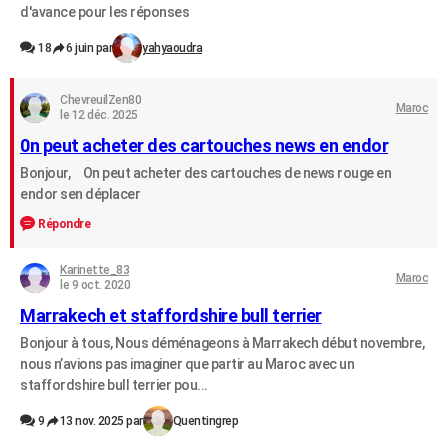
d'avance pour les réponses
City break
Voyage de noces
Climat
Destinations
Voyage nature
Forum
+
PHOTO
18
6 juin par
yahyaoudra
GUIDES D'ACHAT
ChevreuilZen80
BONS PLANS
Maroc
le 12 déc. 2025
0n peut acheter des cartouches news en endor
CARTE DE VOEUX
Bonjour, On peut acheter des cartouches de news rouge en
Carte Bonne année
Carte Pâques
Carte de Noël
Carte Saint-Valentin
Carte d'anniversaire
DICTIONNAIRE
endor sen déplacer
Biographies
Expressions
Dictionnaire
Citations
Proverbes
Répondre
PROGRAMME TV
COPAINS D'AVANT
Karinette_83
Maroc
le 9 oct. 2020
Se connecter
Collèges
Universités
Service militaire
S'inscrire
Lycées
Primaires
Entreprises
Avis de recherche
AVIS DE DÉCÈS
Marrakech et staffordshire bull terrier
Bonjour à tous, Nous déménageons à Marrakech début novembre,
FORUM
nous n’avions pas imaginer que partir au Maroc avec un
Lifestyle
Sport
Television
Cinema
Bricolage
Culture
Auto
Voyage
staffordshire bull terrier pou...
9
13 nov. 2025 par
Quentingrep