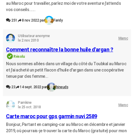
au Maroc pour travailler, parlez moi de votre aventure j'attends
vos conseils......
251
8 nov. 2022 par
Faridy
Utilisateur anonyme
Maroc
le 2 nov. 2010
Comment reconnaître la bonne huile d'argan ?
Résolu
Nous sommes allées dans un village du côté du Toubkal au Maroc
et j'ai acheté un petit flacon d'huile d'argan dans une coopérative
tenue par des femme...
23
14 sept. 2022 par
hineuds
Pamkine
Maroc
le 25 oct. 2018
Carte maroc pour gps garmin nuvi 2589
Bonjour, Partant en camping-car au Maroc en décembre et janvier
2019, où pourrais-je trouver la carte du Maroc (gratuite) pour mon