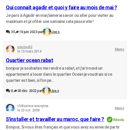
Qui connait agadir et quoi y faire au mois de mai ?
Je pars à Agadir en mai j'aimerai savoir où aller pour visiter au
maximum et profiter une semaine cela passe vite !
35
18 juin 2023 par
Joe.s
poutou92
Maroc
le 13 mars 2014
Quartier ocean rabat
bonjour je souhaites me rendre a rabat, et j'ai trouvé un
appartement a louer dans le quartier Ocean je voudrais si ce
quartier est bien, si l'on pe...
8
30 déc. 2022 par
Joe.s
Utilisateur anonyme
Maroc
le 23 oct. 2008
S'installer et travailler au maroc. que faire ?
Résolu
Bonjour, Si vous êtes français et que vous avez eu envie de partir