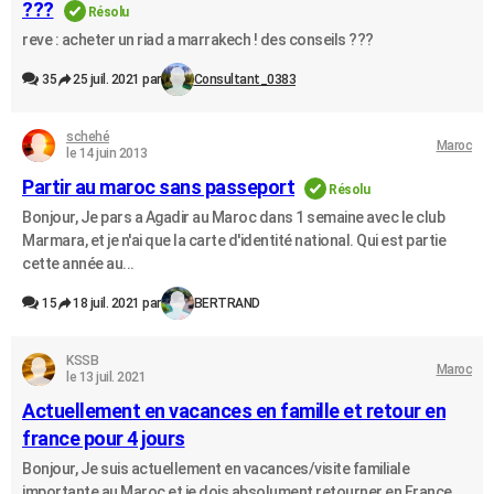
???
Résolu
reve : acheter un riad a marrakech ! des conseils ???
35
25 juil. 2021 par
Consultant_0383
schehé
Maroc
le 14 juin 2013
Partir au maroc sans passeport
Résolu
Bonjour, Je pars a Agadir au Maroc dans 1 semaine avec le club
Marmara, et je n'ai que la carte d'identité national. Qui est partie
cette année au...
15
18 juil. 2021 par
BERTRAND
KSSB
Maroc
le 13 juil. 2021
Actuellement en vacances en famille et retour en
france pour 4 jours
Bonjour, Je suis actuellement en vacances/visite familiale
importante au Maroc et je dois absolument retourner en France