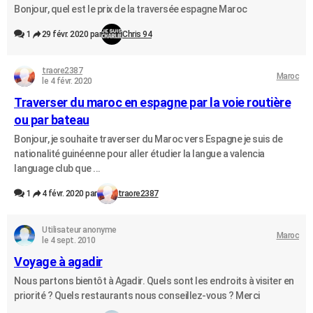
Bonjour, quel est le prix de la traversée espagne Maroc
1
29 févr. 2020 par
Chris 94
traore2387
Maroc
le 4 févr. 2020
Traverser du maroc en espagne par la voie routière
ou par bateau
Bonjour, je souhaite traverser du Maroc vers Espagne je suis de
nationalité guinéenne pour aller étudier la langue a valencia
language club que ...
1
4 févr. 2020 par
traore2387
Utilisateur anonyme
Maroc
le 4 sept. 2010
Voyage à agadir
Nous partons bientôt à Agadir. Quels sont les endroits à visiter en
priorité ? Quels restaurants nous conseillez-vous ? Merci