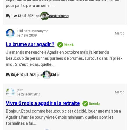
pour participer à un sémin...
1
13 juil. 2021 par
contrariness
Utilisateur anonyme
Maroc
le 7 avr. 2009
La brume sur agadir ?
Résolu
J'aimerais me rendre à Agadir en octobre mais j'ai entendu
beaucoup de personnes parlées de brumes, surtout dans l'après-
midi. Si c'est le cas, quelle...
50
10 juil. 2021 par
Didier
pat
Maroc
le 29 août 2011
Vivre 6 mois a agadir a la retraite
Résolu
Bonjour, Et oui comme beaucoup c'est décidé, louer une maison a
Agadir a l'année pour y vivre 6 mois minimum. quelles sont les
formalités a fai...