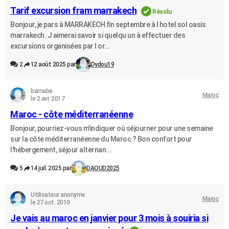
Tarif excursion fram marrakech
Résolu
Bonjour, je pars à MARRAKECH fin septembre à l hotel sol oasis
marrakech. J aimerai savoir si quelqu un à effectuer des
excursions organisées par l or...
2
12 août 2025 par
Dydou19
barnabe
Maroc
le 2 avr. 2017
Maroc - côte méditerranéenne
Bonjour, pourriez-vous m'indiquer où séjourner pour une semaine
sur la côte méditerranéenne du Maroc ? Bon confort pour
l'hébergement, séjour alternan...
5
14 juil. 2025 par
DAOUD2025
Utilisateur anonyme
Maroc
le 27 oct. 2010
Je vais au maroc en janvier pour 3 mois à souiria si