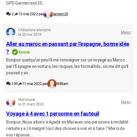
GPS Garmin nuvi 25...
2
13 mai 2022 par
lanvern29
Utilisateur anonyme
Maroc
le 20 nov. 2010
Aller au maroc en passant par l'espagne, bonne idée
?
Résolu
Bonjour quelqu'un peut'il me renseigner sur un voyage au Maroc
par l'Espagne en voiture, les risques, les formalités , on ma dit qu'il
pouvait y av...
109
11 mai 2022 par
William
Montaural
Maroc
le 21 mars 2022
Voyage à 4 avec 1 personne en fauteuil
Bonjour, Nous allons à Agadir en Mai avec une personne à mobilité
réduite y a t il malgré tout des choses à voir et à faire ? Merci de
vos réponse...