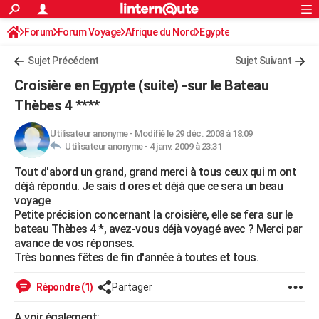
ACTUALITÉS
Forum
Forum Voyage
Afrique du Nord
Connexion
S'inscrire
Egypte
Rechercher
Société
Education
Villes
Politique
Faits Divers
Monde
+
SPORT
Sujet Précédent
Sujet Suivant
Football
Cyclisme
Forum
Coupe du monde 2026
Tennis
Rugby
CULTURE
Croisière en Egypte (suite) -sur le Bateau
TNT
Cinéma
Musique
Programme TV
Streaming
Sorties cinéma
+
Thèbes 4 ****
FINANCE
Impôts
Immobilier
Banque
Crédit
Retraite
Epargne
Risques naturels par ville
Assurance
AUTO
Utilisateur anonyme
-
Modifié le 29 déc. 2008 à 18:09
Utilisateur anonyme -
4 janv. 2009 à 23:31
Réserver un essai
Berlines
Forum auto
Essais
Citadines
SUV
+
HIGH-TECH
Tout d'abord un grand, grand merci à tous ceux qui m ont
déjà répondu. Je sais d ores et déjà que ce sera un beau
Meilleur smartphone
Ordinateurs
Guide high-tech
Mobiles
Internet
Jeux vidéo
+
BRICOLAGE
voyage
Petite précision concernant la croisière, elle se fera sur le
Aménagement intérieur
Cuisine
Jardinage
+
Forum
Extérieur
Salle de bains
Rangement
WEEK-END
bateau Thèbes 4 *, avez-vous déjà voyagé avec ? Merci par
avance de vos réponses.
Escapades
Expositions
Week-end nature
Guides de France
Patrimoine
Musées
+
LIFESTYLE
Très bonnes fêtes de fin d'année à toutes et tous.
Bien-être
Mode
+
Art de vivre
Loisirs
Modes de vie
SANTE
Répondre (1)
Partager
Guide de la santé
Médicaments
+
Alimentation
Maladies
Sommeil
VOYAGE
A voir également: