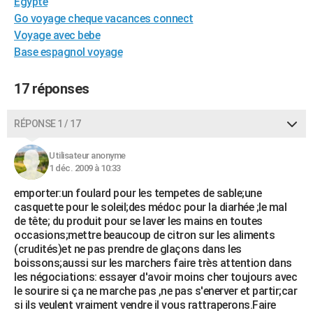
Egypte
City break
Voyage de noces
Climat
Destinations
Voyage nature
Forum
+
PHOTO
Go voyage cheque vacances connect
Voyage avec bebe
GUIDES D'ACHAT
Base espagnol voyage
BONS PLANS
17 réponses
CARTE DE VOEUX
RÉPONSE 1 / 17
Carte Bonne année
Carte Pâques
Carte de Noël
Carte Saint-Valentin
Carte d'anniversaire
DICTIONNAIRE
Biographies
Expressions
Dictionnaire
Citations
Proverbes
Utilisateur anonyme
PROGRAMME TV
1 déc. 2009 à 10:33
COPAINS D'AVANT
emporter:un foulard pour les tempetes de sable;une
casquette pour le soleil;des médoc pour la diarhée ;le mal
Se connecter
Collèges
Universités
Service militaire
S'inscrire
Lycées
Primaires
Entreprises
Avis de recherche
AVIS DE DÉCÈS
de tête; du produit pour se laver les mains en toutes
occasions;mettre beaucoup de citron sur les aliments
FORUM
(crudités)et ne pas prendre de glaçons dans les
boissons;aussi sur les marchers faire très attention dans
Lifestyle
Sport
Television
Cinema
Bricolage
Culture
Auto
Voyage
les négociations: essayer d'avoir moins cher toujours avec
le sourire si ça ne marche pas ,ne pas s'enerver et partir;car
si ils veulent vraiment vendre il vous rattraperons.Faire