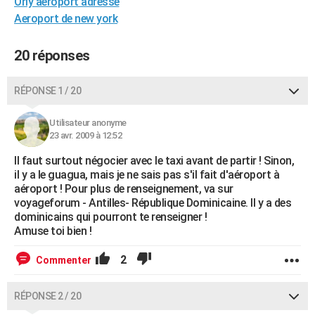
Orly aeroport adresse
City break
Voyage de noces
Climat
Destinations
Voyage nature
Forum
+
PHOTO
Aeroport de new york
GUIDES D'ACHAT
20 réponses
BONS PLANS
RÉPONSE 1 / 20
CARTE DE VOEUX
Utilisateur anonyme
Carte Bonne année
Carte Pâques
Carte de Noël
Carte Saint-Valentin
Carte d'anniversaire
DICTIONNAIRE
23 avr. 2009 à 12:52
Biographies
Expressions
Dictionnaire
Citations
Proverbes
PROGRAMME TV
Il faut surtout négocier avec le taxi avant de partir ! Sinon,
il y a le guagua, mais je ne sais pas s'il fait d'aéroport à
COPAINS D'AVANT
aéroport ! Pour plus de renseignement, va sur
voyageforum - Antilles- République Dominicaine. Il y a des
Se connecter
Collèges
Universités
Service militaire
S'inscrire
Lycées
Primaires
Entreprises
Avis de recherche
dominicains qui pourront te renseigner !
AVIS DE DÉCÈS
Amuse toi bien !
FORUM
2
Commenter
Lifestyle
Sport
Television
Cinema
Bricolage
Culture
Auto
Voyage
RÉPONSE 2 / 20