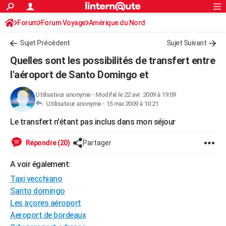
ACTUALITÉS
Forum
Forum Voyage
Amérique du Nord
Connexion
S'inscrire
Rechercher
Société
Education
Villes
Politique
Faits Divers
Monde
+
SPORT
Sujet Précédent
Sujet Suivant
Football
Cyclisme
Forum
Coupe du monde 2026
Tennis
Rugby
CULTURE
Quelles sont les possibilités de transfert entre
TNT
Cinéma
Musique
Programme TV
Streaming
Sorties cinéma
+
l'aéroport de Santo Domingo et
FINANCE
Impôts
Immobilier
Banque
Crédit
Retraite
Epargne
Risques naturels par ville
Assurance
AUTO
Utilisateur anonyme
-
Modifié le 22 avr. 2009 à 19:09
Utilisateur anonyme -
15 mai 2009 à 10:21
Réserver un essai
Berlines
Forum auto
Essais
Citadines
SUV
+
HIGH-TECH
Le transfert n'étant pas inclus dans mon séjour
Meilleur smartphone
Ordinateurs
Guide high-tech
Mobiles
Internet
Jeux vidéo
+
BRICOLAGE
Répondre (20)
Partager
Aménagement intérieur
Cuisine
Jardinage
+
Forum
Extérieur
Salle de bains
Rangement
WEEK-END
A voir également:
Escapades
Expositions
Week-end nature
Guides de France
Patrimoine
Musées
+
LIFESTYLE
Taxi vecchiano
Santo domingo
Bien-être
Mode
+
Art de vivre
Loisirs
Modes de vie
SANTE
Les açores aéroport
Aeroport de bordeaux
Guide de la santé
Médicaments
+
Alimentation
Maladies
Sommeil
VOYAGE