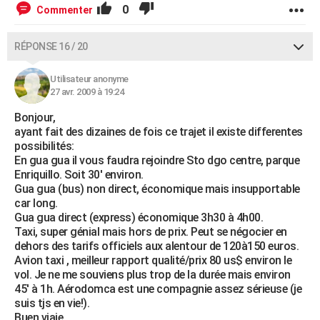
0
Commenter
RÉPONSE 16 / 20
Utilisateur anonyme
27 avr. 2009 à 19:24
Bonjour,
ayant fait des dizaines de fois ce trajet il existe differentes
possibilités:
En gua gua il vous faudra rejoindre Sto dgo centre, parque
Enriquillo. Soit 30' environ.
Gua gua (bus) non direct, économique mais insupportable
car long.
Gua gua direct (express) économique 3h30 à 4h00.
Taxi, super génial mais hors de prix. Peut se négocier en
dehors des tarifs officiels aux alentour de 120à150 euros.
Avion taxi , meilleur rapport qualité/prix 80 us$ environ le
vol. Je ne me souviens plus trop de la durée mais environ
45' à 1h. Aérodomca est une compagnie assez sérieuse (je
suis tjs en vie!).
Buen viaje.