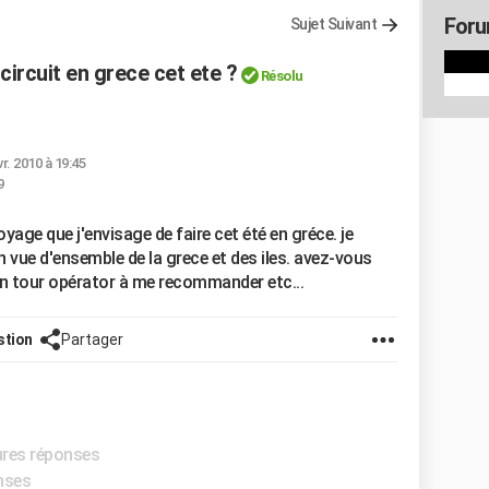
Foru
Sujet Suivant
circuit en grece cet ete ?
Résolu
vr. 2010 à 19:45
9
oyage que j'envisage de faire cet été en gréce. je
n vue d'ensemble de la grece et des iles. avez-vous
n tour opérator à me recommander etc...
stion
Partager
eures réponses
onses