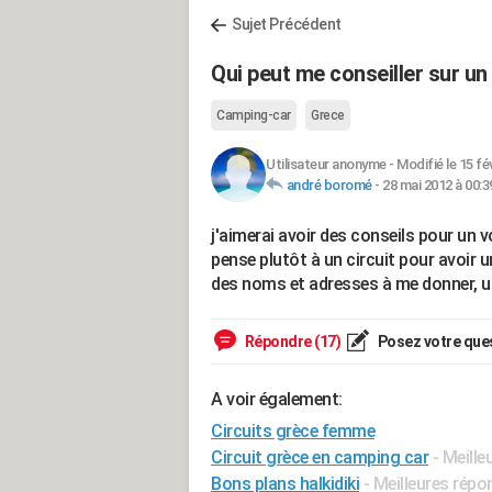
Sujet Précédent
Qui peut me conseiller sur un 
Camping-car
Grece
Utilisateur anonyme
-
Modifié le 15 fé
andré boromé
-
28 mai 2012 à 00:3
j'aimerai avoir des conseils pour un v
pense plutôt à un circuit pour avoir u
des noms et adresses à me donner, u
Répondre (17)
Posez votre que
A voir également:
Circuits grèce femme
Circuit grèce en camping car
- Meill
Bons plans halkidiki
- Meilleures rép