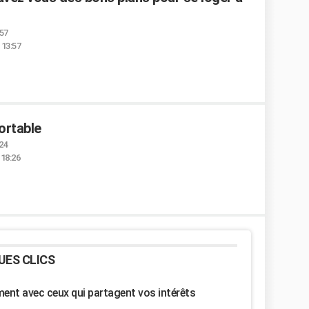
:57
 13:57
ortable
:24
 18:26
UES CLICS
nt avec ceux qui partagent vos intérêts