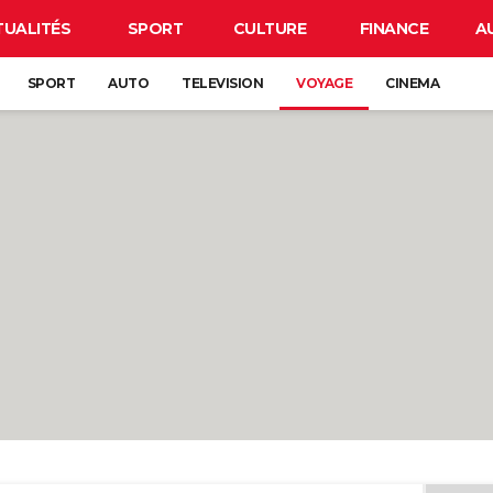
TUALITÉS
SPORT
CULTURE
FINANCE
A
SPORT
AUTO
TELEVISION
VOYAGE
CINEMA