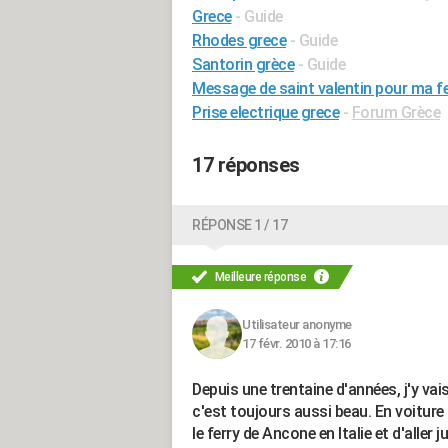
Grece
- Guide
Rhodes grece
- Guide
Santorin grèce
- Guide
Message de saint valentin pour ma 
Prise electrique grece
-
Forum Grèce
17 réponses
RÉPONSE 1 / 17
Meilleure réponse
Utilisateur anonyme
17 févr. 2010 à 17:16
Depuis une trentaine d'années, j'y vai
c'est toujours aussi beau. En voiture
le ferry de Ancone en Italie et d'aller 