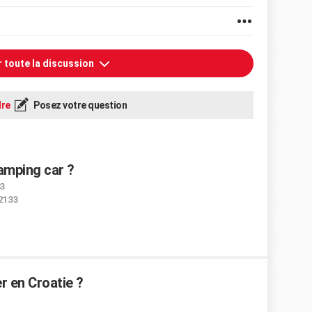
r toute la discussion
re
Posez votre question
amping car ?
33
21:33
r en Croatie ?