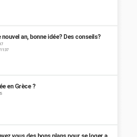
 nouvel an, bonne idée? Des conseils?
37
 11:37
bée en Grèce ?
25
avez vous des bons plans pour se loger a