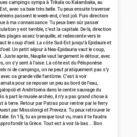
uelques campings sympa à Trikala ou Kalambaka, au
'Est, avec sa baie très belle. Tu peux ensuite traverser
héniens passent le week-end, c'est joli. Puis direction
ique à ma connaissance. Tu peux bien sûr passer
ation y est terrible, c'est la capitale. De là, direction
les plages assez tranquille, et redescente vers le
aut le coup d'oeil. La côte Sud-Est jusqu'à Epidaure et
oeil. Un petit séjour à Nea-Epidauria vaut le coup,
t. Juste après, Nauplie vaut largement le détour, avec
, on s'y sent à l'aise. La côte est du Péloponèse
tels ni de campings, on ne peut pratiquement pas s'y
 avec sa grande ville fantôme. C'est à voir
lamata pour se reposer un peu au bord de l'eau,
galopoli et Andritsena dans le centre sauvage du
s à part le musée archéo, il n'y a pas grand chose à
st à terre. Retour par Patras pour rentrer par le ferry
Ouest par Missolongi et Preveza. Tu peux retrouver le
lie. En 15j, tu as presque tout vu, mais il te faudra
profondir la Grèce. Tout est à voir là-bas ... Bon