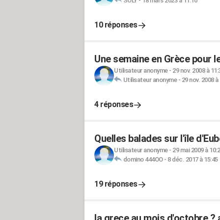
SOLY
-
18 mars 2023 à 11:10
10 réponses
Une semaine en Grèce pour le
Utilisateur anonyme
-
29 nov. 2008 à 11:
Utilisateur anonyme
-
29 nov. 2008 à
4 réponses
Quelles balades sur l'île d'Eu
Utilisateur anonyme
-
29 mai 2009 à 10:
domino 444OO
-
8 déc. 2017 à 15:45
19 réponses
la grece au mois d'octobre ? 