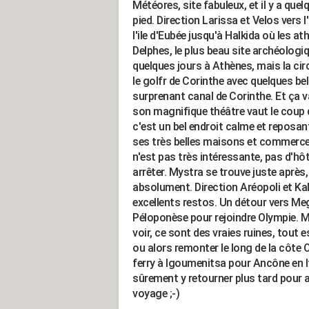
Météores, site fabuleux, et il y a q
pied. Direction Larissa et Velos vers l
l'ile d'Eubée jusqu'à Halkida où les at
Delphes, le plus beau site archéolog
quelques jours à Athènes, mais la circul
le golfr de Corinthe avec quelques bel
surprenant canal de Corinthe. Et ça v
son magnifique théâtre vaut le coup d'
c'est un bel endroit calme et reposan
ses très belles maisons et commerces
n'est pas très intéressante, pas d'hô
arrêter. Mystra se trouve juste après,
absolument. Direction Aréopoli et Ka
excellents restos. Un détour vers Me
Péloponèse pour rejoindre Olympie. Mi
voir, ce sont des vraies ruines, tout e
ou alors remonter le long de la côte 
ferry à Igoumenitsa pour Ancône en Ita
sûrement y retourner plus tard pour ap
voyage ;-)