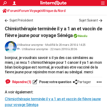
ACTUALITÉS
Forum
Forum Voyage
Afrique du Nord
Connexion
S'inscrire
Rechercher
Société
Education
Villes
Politique
Faits Divers
Monde
+
SPORT
Sujet Précédent
Sujet Suivant
Football
Cyclisme
Forum
Coupe du monde 2026
Tennis
Rugby
CULTURE
Chimiothérapie terminée il y a 1 an et vaccin de
TNT
Cinéma
Musique
Programme TV
Streaming
Sorties cinéma
+
fièvre jaune pour voyage Sénéga
FINANCE
Résolu
Impôts
Immobilier
Banque
Crédit
Retraite
Epargne
Risques naturels par ville
Assurance
AUTO
Utilisateur anonyme
-
Modifié le 20 mars 2010 à 14:25
Utilisateur anonyme -
22 mars 2010 à 20:36
Réserver un essai
Berlines
Forum auto
Essais
Citadines
SUV
+
HIGH-TECH
bonjour, je voudrais savoir s il ya des cas similaires au
mien, j ai recu 1 chimiothérapie pour 1 cancer il ya 1 an mon
Meilleur smartphone
Ordinateurs
Guide high-tech
Mobiles
Internet
Jeux vidéo
+
BRICOLAGE
bilan biologique est normal, je voudrais etre vacciné de la
fievre jaune pour rejoindre mon mari au sénégal. merci
Aménagement intérieur
Cuisine
Jardinage
+
Forum
Extérieur
Salle de bains
Rangement
WEEK-END
Répondre (1)
Posez votre question
Partager
Escapades
Expositions
Week-end nature
Guides de France
Patrimoine
Musées
+
LIFESTYLE
A voir également:
Bien-être
Mode
+
Art de vivre
Loisirs
Modes de vie
SANTE
Chimiothérapie terminée il y a 1 an et vaccin de fièvre jaune
Guide de la santé
Médicaments
+
Alimentation
Maladies
Sommeil
VOYAGE
pour voyage Sénéga