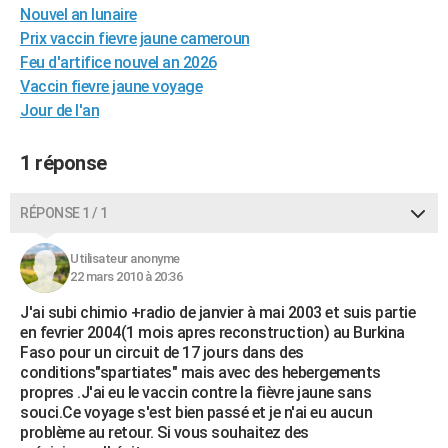
Nouvel an lunaire
City break
Voyage de noces
Climat
Destinations
Voyage nature
Forum
+
PHOTO
Prix vaccin fievre jaune cameroun
Feu d'artifice nouvel an 2026
GUIDES D'ACHAT
Vaccin fievre jaune voyage
BONS PLANS
Jour de l'an
CARTE DE VOEUX
1 réponse
Carte Bonne année
Carte Pâques
Carte de Noël
Carte Saint-Valentin
Carte d'anniversaire
DICTIONNAIRE
RÉPONSE 1 / 1
Biographies
Expressions
Dictionnaire
Citations
Proverbes
PROGRAMME TV
Utilisateur anonyme
COPAINS D'AVANT
22 mars 2010 à 20:36
Se connecter
Collèges
Universités
Service militaire
S'inscrire
Lycées
Primaires
Entreprises
Avis de recherche
AVIS DE DÉCÈS
J'ai subi chimio +radio de janvier à mai 2003 et suis partie
en fevrier 2004(1 mois apres reconstruction) au Burkina
FORUM
Faso pour un circuit de 17 jours dans des
conditions"spartiates" mais avec des hebergements
Lifestyle
Sport
Television
Cinema
Bricolage
Culture
Auto
Voyage
propres .J'ai eu le vaccin contre la fièvre jaune sans
souci.Ce voyage s'est bien passé et je n'ai eu aucun
problème au retour. Si vous souhaitez des