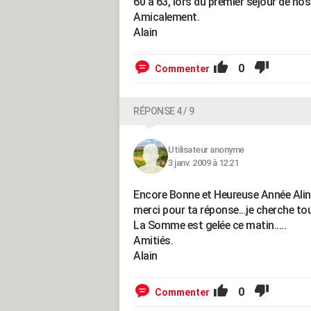
60 à 63, lors du premier séjour de no
Amicalement.
Alain
0
Commenter
RÉPONSE 4 / 9
Utilisateur anonyme
3 janv. 2009 à 12:21
Encore Bonne et Heureuse Année Alin
merci pour ta réponse...je cherche tou
La Somme est gelée ce matin.....
Amitiés.
Alain
0
Commenter