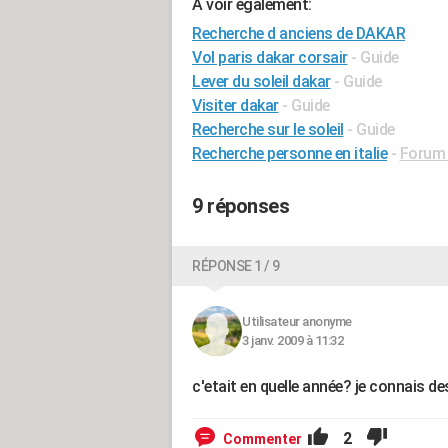
A voir également:
Recherche d anciens de DAKAR
Vol paris dakar corsair
- Guide
Lever du soleil dakar
- Guide
Visiter dakar
- Guide
Recherche sur le soleil
- Guide
Recherche personne en italie
-
Forum I
9 réponses
RÉPONSE 1 / 9
Utilisateur anonyme
3 janv. 2009 à 11:32
c'etait en quelle année? je connais d
2
Commenter