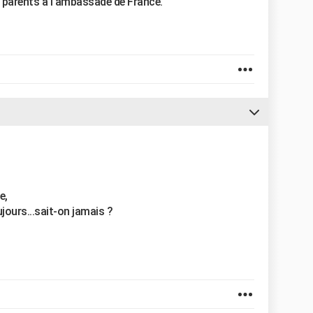
s parents à l'ambassade de France.
e,
jours...sait-on jamais ?