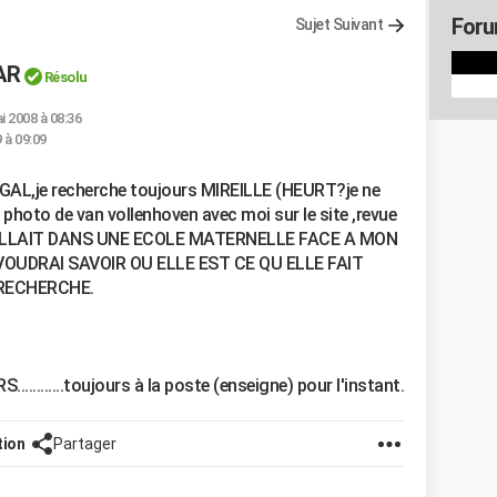
Foru
Sujet Suivant
AR
Résolu
i 2008 à 08:36
9 à 09:09
AL,je recherche toujours MIREILLE (HEURT?je ne
 photo de van vollenhoven avec moi sur le site ,revue
LLAIT DANS UNE ECOLE MATERNELLE FACE A MON
OUDRAI SAVOIR OU ELLE EST CE QU ELLE FAIT
 RECHERCHE.
..........toujours à la poste (enseigne) pour l'instant.
tion
Partager