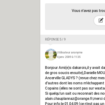
Vous n’avez pas tro
RÉPONSE 5 / 9
Utilisateur anonyme
4 janv. 2009 à 11:35
Bonjour Ami(e)s dakarois,il y avait da
de gros soucis ensuite),Danielle MOULA
Ancerville GLADYS ? (revue chez mes
d'autres dont les noms m'échappent e
Copains (elles ne sont pas sur waxtaa
Si quelqu'un sait ou reconnait des no
alain.chauplannaz@orange.fr;merci d
Pour info:le 01.04.09 (ce n'est pas u