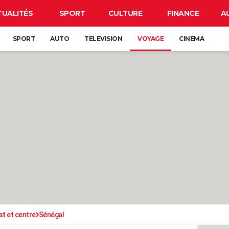
TUALITÉS
SPORT
CULTURE
FINANCE
A
SPORT
AUTO
TELEVISION
VOYAGE
CINEMA
st et centre
Sénégal