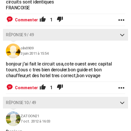
circuits sont identiques
FRANCOISE
1
Commenter
RÉPONSE 9 / 49
oliv0909
3 juin 2011 à 15:54
bonjour j'ai fait le circuit usa,cote ouest avec capital
tours,tous c tres bien derouler.bon guide et bon
chauffeur,et des hotel tres correct,bon voyage
1
Commenter
RÉPONSE 10 / 49
ZATOON21
7 oct. 2012 à 16:03