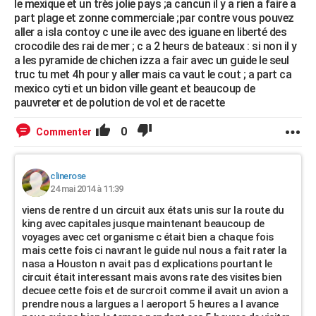
le mexique et un très jolie pays ;a cancun il y a rien a faire a
part plage et zonne commerciale ;par contre vous pouvez
aller a isla contoy c une ile avec des iguane en liberté des
crocodile des rai de mer ; c a 2 heurs de bateaux : si non il y
a les pyramide de chichen izza a fair avec un guide le seul
truc tu met 4h pour y aller mais ca vaut le cout ; a part ca
mexico cyti et un bidon ville geant et beaucoup de
pauvreter et de polution de vol et de racette
0
Commenter
clinerose
24 mai 2014 à 11:39
viens de rentre d un circuit aux états unis sur la route du
king avec capitales jusque maintenant beaucoup de
voyages avec cet organisme c était bien a chaque fois
mais cette fois ci navrant le guide nul nous a fait rater la
nasa a Houston n avait pas d explications pourtant le
circuit était interessant mais avons rate des visites bien
decuee cette fois et de surcroit comme il avait un avion a
prendre nous a largues a l aeroport 5 heures a l avance