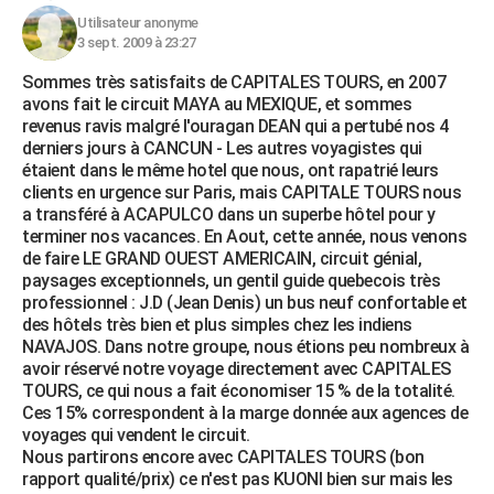
Utilisateur anonyme
3 sept. 2009 à 23:27
Sommes très satisfaits de CAPITALES TOURS, en 2007
avons fait le circuit MAYA au MEXIQUE, et sommes
revenus ravis malgré l'ouragan DEAN qui a pertubé nos 4
derniers jours à CANCUN - Les autres voyagistes qui
étaient dans le même hotel que nous, ont rapatrié leurs
clients en urgence sur Paris, mais CAPITALE TOURS nous
a transféré à ACAPULCO dans un superbe hôtel pour y
terminer nos vacances. En Aout, cette année, nous venons
de faire LE GRAND OUEST AMERICAIN, circuit génial,
paysages exceptionnels, un gentil guide quebecois très
professionnel : J.D (Jean Denis) un bus neuf confortable et
des hôtels très bien et plus simples chez les indiens
NAVAJOS. Dans notre groupe, nous étions peu nombreux à
avoir réservé notre voyage directement avec CAPITALES
TOURS, ce qui nous a fait économiser 15 % de la totalité.
Ces 15% correspondent à la marge donnée aux agences de
voyages qui vendent le circuit.
Nous partirons encore avec CAPITALES TOURS (bon
rapport qualité/prix) ce n'est pas KUONI bien sur mais les