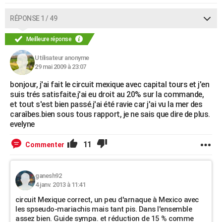
City break
Voyage de noces
Climat
Destinations
Voyage nature
Forum
+
PHOTO
RÉPONSE 1 / 49
GUIDES D'ACHAT
Meilleure réponse
BONS PLANS
Utilisateur anonyme
29 mai 2009 à 23:07
CARTE DE VOEUX
bonjour, j'ai fait le circuit mexique avec capital tours et j'en
Carte Bonne année
Carte Pâques
Carte de Noël
Carte Saint-Valentin
Carte d'anniversaire
DICTIONNAIRE
suis trés satisfaite.j'ai eu droit au 20% sur la commande,
et tout s'est bien passé.j'ai été ravie car j'ai vu la mer des
Biographies
Expressions
Dictionnaire
Citations
Proverbes
PROGRAMME TV
caraîbes.bien sous tous rapport, je ne sais que dire de plus.
evelyne
COPAINS D'AVANT
11
Commenter
Se connecter
Collèges
Universités
Service militaire
S'inscrire
Lycées
Primaires
Entreprises
Avis de recherche
AVIS DE DÉCÈS
FORUM
ganesh92
4 janv. 2013 à 11:41
Lifestyle
Sport
Television
Cinema
Bricolage
Culture
Auto
Voyage
circuit Mexique correct, un peu d'arnaque à Mexico avec
les spseudo-mariachis mais tant pis. Dans l'ensemble
assez bien. Guide sympa. et réduction de 15 % comme