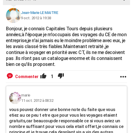
Jean-Marie LE MAITRE
9 oct. 2012 à 19:38
Bonjour, je connais Capitales Tours depuis plusieurs
années;à l'époque je m'occupais des voyages du CE de mon
entreprise,je n'ai jamais eu le moindre problème avec eux, je
les avais classé très fiables.Maintenant retraité ,je
continue à voyager en priorité avec CT, ils ne me decoivent
pas .Ils n'ont pas un catalogue enorme et ils connaissent
bien ce qu'ils proposent.
1
Commenter
marie
11 oct. 2012 à 08:32
vous pouvez donner une bonne note du faite que vous
etiez au ce peu t etre que pour vous les voyages etaient
gratuits,car beaucoupde responsable ce si vous aviez un
nombre suffisant pour vous cela etait offert,je connais ce
principe et je trouve cela desolant vis a vis des autres