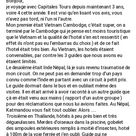
Bonjour,
je voyage avec Capitales Tours depuis maintenant 3 ans,
voire 4 cette année. Il est vrai qu'en lisant vos avis, vous
n'avez pas tord, ni l'un ni l'autre.
Mon premier était Vietnam Cambodge, c'était super, on a
terminé par le Cambodge qui je pense est moins touristique
que le Vietnam et la qualité de l'hotel s'en est ressentit ( en
effet ils n'ont pas eu l'embarras du choix ) et de ce fait
l'hotel était très bien. Au Vietnam, les hotels étaient
convenables, par contre les 3 guides que nous avons eu
étaient limités.
Le deuxième était Inde Népal, là je suis revenu traumatisé de
mon circuit. On ne peut pas en demander trop d'un pays
connu comme l'Inde en partant avec un circuit à petit prix.
Le guide dormait dans le bus et en oubliait même des
visites. Il en était arrivé à avoir raconté à un autre guide que
çà en était venu aux mains ( rapport d'un autre groupe )
pour des réclamations que nous lui avions faites. Au Népal,
Katmandou vous fait tout oublier. Alors .....
Troisième en Thaïlande, hôtels à peu près bien et très
dégueulasses. Merdes d'oiseaux dans la piscine, gobelet
des ampoules extérieures remplis à moitié d'insectes, hotel
à 100m de la voie ferrée et j'en oubli. Guide qui ne