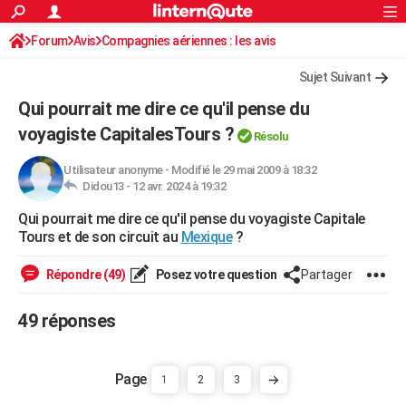
ACTUALITÉS
Forum
Avis
Compagnies aériennes : les avis
Connexion
S'inscrire
Rechercher
Société
Education
Villes
Politique
Faits Divers
Monde
+
SPORT
Sujet Suivant
Football
Cyclisme
Forum
Coupe du monde 2026
Tennis
Rugby
CULTURE
Qui pourrait me dire ce qu'il pense du
TNT
Cinéma
Musique
Programme TV
Streaming
Sorties cinéma
+
voyagiste CapitalesTours ?
FINANCE
Résolu
Impôts
Immobilier
Banque
Crédit
Retraite
Epargne
Risques naturels par ville
Assurance
AUTO
Utilisateur anonyme
-
Modifié le 29 mai 2009 à 18:32
Didou13 -
12 avr. 2024 à 19:32
Réserver un essai
Berlines
Forum auto
Essais
Citadines
SUV
+
HIGH-TECH
Qui pourrait me dire ce qu'il pense du voyagiste Capitale
Tours et de son circuit au
Mexique
?
Meilleur smartphone
Ordinateurs
Guide high-tech
Mobiles
Internet
Jeux vidéo
+
BRICOLAGE
Répondre (49)
Posez votre question
Partager
Aménagement intérieur
Cuisine
Jardinage
+
Forum
Extérieur
Salle de bains
Rangement
WEEK-END
Escapades
Expositions
Week-end nature
Guides de France
Patrimoine
Musées
+
LIFESTYLE
49 réponses
Bien-être
Mode
+
Art de vivre
Loisirs
Modes de vie
SANTE
1
2
3
Guide de la santé
Médicaments
+
Alimentation
Maladies
Sommeil
VOYAGE