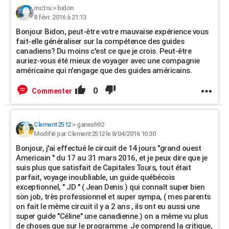
mctru
>
bidon
8 févr. 2016 à 21:13
Bonjour Bidon, peut-être votre mauvaise expérience vous
fait-elle généraliser sur la compétence des guides
canadiens? Du moins c'est ce que je crois. Peut-être
auriez-vous été mieux de voyager avec une compagnie
américaine qui n'engage que des guides américains.
0
Commenter
Clement2512
>
ganesh92
Modifié par Clement2512 le 8/04/2016 10:30
Bonjour, j'ai effectué le circuit de 14 jours "grand ouest
Americain " du 17 au 31 mars 2016, et je peux dire que je
suis plus que satisfait de Capitales Tours, tout était
parfait, voyage inoubliable, un guide québécois
exceptionnel, " JD " ( Jean Denis ) qui connaît super bien
son job, très professionnel et super sympa, ( mes parents
on fait le même circuit il y a 2 ans , ils ont eu aussi une
super guide "Céline" une canadienne.) on a même vu plus
de choses que sur le programme. Je comprend la critique,