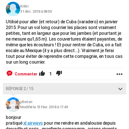
City break
Voyage de noces
Climat
Destinations
Voyage nature
Forum
+
Krikri
PHOTO
31 déc. 2018 à 08:50
GUIDES D'ACHAT
Utilisé pour aller (et retour) de Cuba (varadero) en janvier
2015. Pour un vol long courrier les places sont vraiment
BONS PLANS
petites, tant en largeur que pour les jambes (et pourtant je
ne mesure qu1,65 m). Les couvertures étaient payantes, de
CARTE DE VOEUX
même que les écouteurs ! Et pour rentrer de Cuba, on a fait
escale au Mexique (il y a plus direct...). Vraiment je ferai
Carte Bonne année
Carte Pâques
Carte de Noël
Carte Saint-Valentin
Carte d'anniversaire
DICTIONNAIRE
tout pour éviter de reprendre cette compagnie, en tous cas
sur un long courrier.
Biographies
Expressions
Dictionnaire
Citations
Proverbes
PROGRAMME TV
1
Commenter
COPAINS D'AVANT
Se connecter
Collèges
Universités
Service militaire
S'inscrire
Lycées
Primaires
Entreprises
Avis de recherche
AVIS DE DÉCÈS
RÉPONSE 2 / 15
FORUM
jdteton
Modifié le 15 févr. 2018 à 17:49
Lifestyle
Sport
Television
Cinema
Bricolage
Culture
Auto
Voyage
bonjour
pratiqué
xl airways
pour me rendre en andalousie depuis
deauville et paris , excellente compagnie , avions récents ,