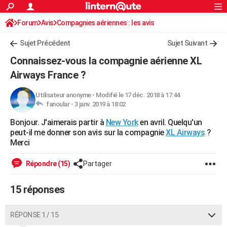
ACTUALITÉS
Forum
Avis
Compagnies aériennes : les avis
Connexion
S'inscrire
Rechercher
Société
Education
Villes
Politique
Faits Divers
Monde
+
SPORT
Sujet Précédent
Sujet Suivant
Football
Cyclisme
Forum
Coupe du monde 2026
Tennis
Rugby
CULTURE
Connaissez-vous la compagnie aérienne XL
TNT
Cinéma
Musique
Programme TV
Streaming
Sorties cinéma
+
Airways France ?
FINANCE
Impôts
Immobilier
Banque
Crédit
Retraite
Epargne
Risques naturels par ville
Assurance
AUTO
Utilisateur anonyme
-
Modifié le 17 déc. 2018 à 17:44
fanoular -
3 janv. 2019 à 18:02
Réserver un essai
Berlines
Forum auto
Essais
Citadines
SUV
+
HIGH-TECH
Bonjour. J'aimerais partir à
New York
en avril. Quelqu'un
peut-il me donner son avis sur ​​​​​​la compagnie ​​​​​​​
XL Airways
?
Meilleur smartphone
Ordinateurs
Guide high-tech
Mobiles
Internet
Jeux vidéo
+
BRICOLAGE
Merci
Aménagement intérieur
Cuisine
Jardinage
+
Forum
Extérieur
Salle de bains
Rangement
WEEK-END
Répondre (15)
Partager
Escapades
Expositions
Week-end nature
Guides de France
Patrimoine
Musées
+
LIFESTYLE
15 réponses
Bien-être
Mode
+
Art de vivre
Loisirs
Modes de vie
SANTE
RÉPONSE 1 / 15
Guide de la santé
Médicaments
+
Alimentation
Maladies
Sommeil
VOYAGE