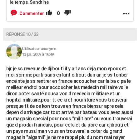
le temps. Sandrine
0
Commenter
RÉPONSE 10 / 33
Utilisateur anonyme
13 juil. 2009 à 16:49
bjr je ss revenue de djibouti il y a 1ans deja.mon epoux et
moi somme parti sans enfant o bout dun an je ss tonber
enceinte je ss rentrer en france accoucher car la ba c pa le
meilleur endroi pour accoucher les medecin militaire vs le
diron.coter santé nousa von d medecin militiare et un
hopital militaire.pour tt ce ki et nourriture vous trouverai
presque tt de ce kon trouve en france biensur apre cela
depen d arrivage car tout arrive par bateau vous avez aussi
un magasin special pour nous "militiare" ou vous trouverai
que d produi francais, pour ce ki et du porc car djibouti et
un pays musulman vous en trouverai a coter du grand
magasin "algamil" je ne me rappel plu du nom mai nayer