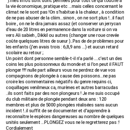
").mes infos sont donc pérmées pour tout ce qui touche à
la vie économique, pratique etc ...mais celles concernant le
climat ne le sont pas !On s'habitue à la chaleur , à condition
de ne pas abuser de la cliim...sinon , on ne sort plus !...il faut
boire , on ne le dira jamais assaz (et conserver un jerrycan
d'eau de 20 litres en permanence dans la voiture si on va
vers Ali sabieh , Dikkil ou autres (changer une roue crevée
coûte quelqsues litres de sueur )..Pas de de problèmes pour
les enfants (j'en avais trois : 6,8,9 ans ...) et aucun retard
scolaire au retour ;
Un point dont personne semble-t-il n'a parlé ....c'est un des
coins les plus poissonneux du monde et si l'on peut il FAUT
plonger !!!! nulle part ailleurs vous ne perdrez de vue vos
compagnons de plongée à cause des poissons...ne pas
croire les commentaires négatifs du genre requins ci,
coquillages venilmeux ca, murènes et autres barracudas
..ils sont faits par des non plongeurs ! Je me suis occupé
du club militaire de plongée pendant deux ans : 120
membres et plus de 5000 plongées réalisées sans aucun
incident !..il suffit de se documenter et d'apprendre à
reconnaître le espèces dangereuses au nombre de quelques
unités seulement ...PLONGEZ vous ne le regretterez pas :!
Cordialement