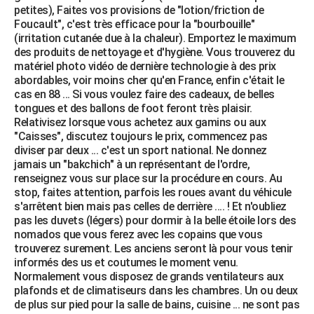
petites), Faites vos provisions de "lotion/friction de
Foucault", c'est très efficace pour la "bourbouille"
(irritation cutanée due à la chaleur). Emportez le maximum
des produits de nettoyage et d'hygiène. Vous trouverez du
matériel photo vidéo de dernière technologie à des prix
abordables, voir moins cher qu'en France, enfin c'était le
cas en 88 ... Si vous voulez faire des cadeaux, de belles
tongues et des ballons de foot feront très plaisir.
Relativisez lorsque vous achetez aux gamins ou aux
"Caisses", discutez toujours le prix, commencez pas
diviser par deux ... c'est un sport national. Ne donnez
jamais un "bakchich" à un représentant de l'ordre,
renseignez vous sur place sur la procédure en cours. Au
stop, faites attention, parfois les roues avant du véhicule
s'arrêtent bien mais pas celles de derrière .... ! Et n'oubliez
pas les duvets (légers) pour dormir à la belle étoile lors des
nomados que vous ferez avec les copains que vous
trouverez surement. Les anciens seront là pour vous tenir
informés des us et coutumes le moment venu.
Normalement vous disposez de grands ventilateurs aux
plafonds et de climatiseurs dans les chambres. Un ou deux
de plus sur pied pour la salle de bains, cuisine ... ne sont pas