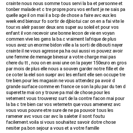
crainte nous nous somme tous servi la ba et personne et
tonber malade et c tre propre.poru vos enfant je ne sais pa
quelle age il on mai il a bcp de chose a faire avc eux les
week end biensur fo sortir de djbiotui car on en a fai vite le
tour.vs alelr passer deux ans super au soleil et pour vos
enfant il von recevoir une bonne lecon de vie en voyan
commen vive les gens la ba.c vraiment lafrique de plus
vous avez un enorme bidon ville a la sorti de dibouti nayer
crainte il ne vous agresse pa.ha oui aussi vs pouvez avoir
une femme de menage binesur a votre charge mai pas
chere du tt , nou on en avai une on la payer 150euro en gros
par mois de plus elle nous a souven garder notre fille et de
ce coter la elel son suepr avc les enfant elle sen occupe tre
tre bien.pour les magasin ne vous attendez pa avoir d
grande surface comme en france ce son la plu par du ten d
superette mai on y trouve pa mal de chose.pour les
vetement vous trouverez surt de la contre facon mai pour
la ba c tre bien car vos vetemetn que vous amenerez avc
vous vous pouvre etre sure de ne pa pouvoir tous les
ramener avc vous car avc la saleter il sont foutu
facilement.voila si vous souhaitez savoir dotre chose
nesiter pa.bon sejour a vous et a votre famille