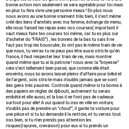
bonne action non seulement se sera agréable pour toi mais
en plus tu fera vivre une personne mieux ! En plus nous
nous avons eu une bonne vraiment très bien, il s'est même
créé des liens d'amitiés avec ma femme, échange de menu,
elle nous faisait les repas avec nos courses( important il
vaut mieux faire tes courses toi même, car tu es plus sur
d'acheter du "FRAIS") , les bonnes de la bas tu sais il ne
faut pas trop les bousculer, ils ont pas le même train de vie
que nous, tu verras tu ne peux pas être aussi stricte qu'en
france, il faut respecter leur train de vie, mais montrer
quand même que tu ai la patrone ! nous avec la "boyesse"
cela s'est tellement bien passé, que comme elle était
enceinte, nous lui avons laissé pleins d'affaire pour bébé et
de l'argent, sois stricte mais n'oublis jamais que se sont
des gens très pauvres. Controle quand même si ta bonne à
des papiers en rêgles de djibouti, autrement tu serais
embêté et elle aussi, et la bas il ne font pas de cadeaux
surtout pour elle! A oui quand tu iras en ville en voiture,
n'oublis pas de prendre un "chouf", il garde ta voiture pour
une pièce et si tu lui demande il la nettoie, et tu verras tout
iras bien, si tu n'en prends pas attention les
risques(rayures, crevaison) pour eux si tu prends un