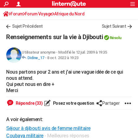
ACTUALITÉS
Forum
Forum Voyage
Afrique du Nord
Connexion
S'inscrire
Rechercher
Société
Education
Villes
Politique
Faits Divers
Monde
+
SPORT
Sujet Précédent
Sujet Suivant
Football
Cyclisme
Forum
Coupe du monde 2026
Tennis
Rugby
CULTURE
Renseignements sur la vie à Djibouti
Résolu
TNT
Cinéma
Musique
Programme TV
Streaming
Sorties cinéma
+
FINANCE
Utilisateur anonyme
-
Modifié le 12 juil. 2009 à 19:35
Impôts
Immobilier
Banque
Crédit
Retraite
Epargne
Risques naturels par ville
Assurance
AUTO
Didine_17
-
8 oct. 2022 à 19:23
Réserver un essai
Berlines
Forum auto
Essais
Citadines
SUV
+
HIGH-TECH
Nous partons pour 2 ans et j'ai une vague idée de ce qui
nous attend.
Meilleur smartphone
Ordinateurs
Guide high-tech
Mobiles
Internet
Jeux vidéo
+
BRICOLAGE
Qui peut nous en dire +
Merci
Aménagement intérieur
Cuisine
Jardinage
+
Forum
Extérieur
Salle de bains
Rangement
WEEK-END
Répondre (33)
Posez votre question
Partager
Escapades
Expositions
Week-end nature
Guides de France
Patrimoine
Musées
+
LIFESTYLE
Bien-être
Mode
+
Art de vivre
Loisirs
Modes de vie
A voir également:
SANTE
Séjour à djibouti avis de femme militaire
Guide de la santé
Médicaments
+
Alimentation
Maladies
Sommeil
VOYAGE
Coubaya militaire
- Meilleures réponses