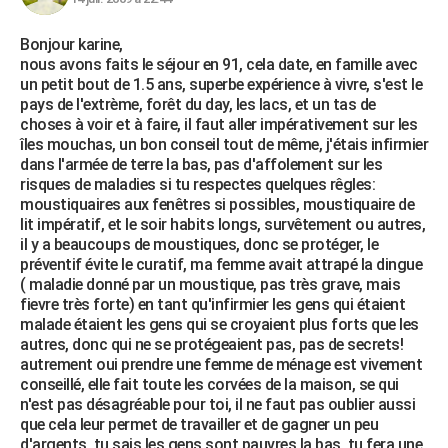
Bonjour karine,
nous avons faits le séjour en 91, cela date, en famille avec
un petit bout de 1.5 ans, superbe expérience à vivre, s'est le
pays de l'extrème, forêt du day, les lacs, et un tas de
choses à voir et à faire, il faut aller impérativement sur les
îles mouchas, un bon conseil tout de même, j'étais infirmier
dans l'armée de terre la bas, pas d'affolement sur les
risques de maladies si tu respectes quelques rêgles:
moustiquaires aux fenêtres si possibles, moustiquaire de
lit impératif, et le soir habits longs, survêtement ou autres,
il y a beaucoups de moustiques, donc se protéger, le
préventif évite le curatif, ma femme avait attrapé la dingue
( maladie donné par un moustique, pas très grave, mais
fievre très forte) en tant qu'infirmier les gens qui étaient
malade étaient les gens qui se croyaient plus forts que les
autres, donc qui ne se protégeaient pas, pas de secrets!
autrement oui prendre une femme de ménage est vivement
conseillé, elle fait toute les corvées de la maison, se qui
n'est pas désagréable pour toi, il ne faut pas oublier aussi
que cela leur permet de travailler et de gagner un peu
d'argents, tu sais les gens sont pauvres la bas, tu fera une