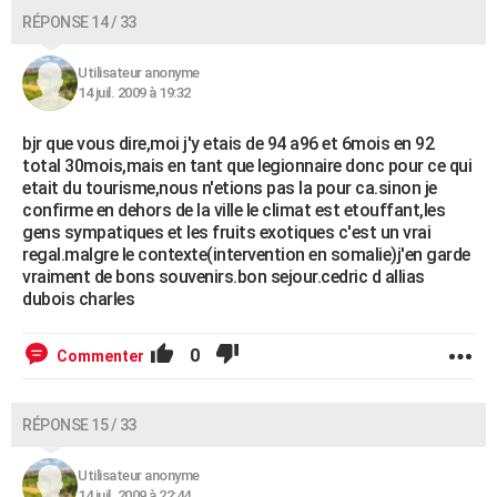
RÉPONSE 14 / 33
Utilisateur anonyme
14 juil. 2009 à 19:32
bjr que vous dire,moi j'y etais de 94 a96 et 6mois en 92
total 30mois,mais en tant que legionnaire donc pour ce qui
etait du tourisme,nous n'etions pas la pour ca.sinon je
confirme en dehors de la ville le climat est etouffant,les
gens sympatiques et les fruits exotiques c'est un vrai
regal.malgre le contexte(intervention en somalie)j'en garde
vraiment de bons souvenirs.bon sejour.cedric d allias
dubois charles
0
Commenter
RÉPONSE 15 / 33
Utilisateur anonyme
14 juil. 2009 à 22:44