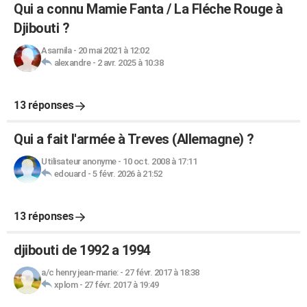
Qui a connu Mamie Fanta / La Fléche Rouge à
Djibouti ?
Asarnila
-
20 mai 2021 à 12:02
alexandre
-
2 avr. 2025 à 10:38
13 réponses
Qui a fait l'armée à Treves (Allemagne) ?
Utilisateur anonyme
-
10 oct. 2008 à 17:11
edouard
-
5 févr. 2026 à 21:52
13 réponses
djibouti de 1992 a 1994
a/c henry jean-marie:
-
27 févr. 2017 à 18:38
xplom
-
27 févr. 2017 à 19:49