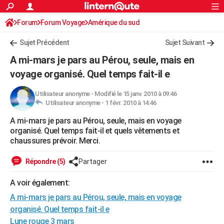
ACTUALITÉS
Forum
Forum Voyage
Amérique du sud
Connexion
S'inscrire
Rechercher
Société
Education
Villes
Politique
Faits Divers
Monde
+
SPORT
Sujet Précédent
Sujet Suivant
Football
Cyclisme
Forum
Coupe du monde 2026
Tennis
Rugby
CULTURE
A mi-mars je pars au Pérou, seule, mais en
TNT
Cinéma
Musique
Programme TV
Streaming
Sorties cinéma
+
voyage organisé. Quel temps fait-il e
FINANCE
Impôts
Immobilier
Banque
Crédit
Retraite
Epargne
Risques naturels par ville
Assurance
AUTO
Utilisateur anonyme
-
Modifié le 15 janv. 2010 à 09:46
Utilisateur anonyme -
1 févr. 2010 à 14:46
Réserver un essai
Berlines
Forum auto
Essais
Citadines
SUV
+
HIGH-TECH
A mi-mars je pars au Pérou, seule, mais en voyage
organisé. Quel temps fait-il et quels vêtements et
Meilleur smartphone
Ordinateurs
Guide high-tech
Mobiles
Internet
Jeux vidéo
+
BRICOLAGE
chaussures prévoir. Merci.
Aménagement intérieur
Cuisine
Jardinage
+
Forum
Extérieur
Salle de bains
Rangement
WEEK-END
Répondre (5)
Partager
Escapades
Expositions
Week-end nature
Guides de France
Patrimoine
Musées
+
LIFESTYLE
A voir également:
Bien-être
Mode
+
Art de vivre
Loisirs
Modes de vie
SANTE
A mi-mars je pars au Pérou, seule, mais en voyage
organisé. Quel temps fait-il e
Guide de la santé
Médicaments
+
Alimentation
Maladies
Sommeil
VOYAGE
Lune rouge 3 mars