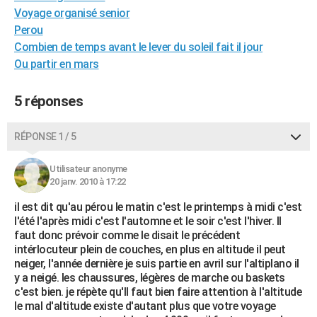
Voyage organisé senior
City break
Voyage de noces
Climat
Destinations
Voyage nature
Forum
+
PHOTO
Perou
GUIDES D'ACHAT
Combien de temps avant le lever du soleil fait il jour
Ou partir en mars
BONS PLANS
5 réponses
CARTE DE VOEUX
Carte Bonne année
Carte Pâques
Carte de Noël
Carte Saint-Valentin
Carte d'anniversaire
DICTIONNAIRE
RÉPONSE 1 / 5
Biographies
Expressions
Dictionnaire
Citations
Proverbes
PROGRAMME TV
Utilisateur anonyme
20 janv. 2010 à 17:22
COPAINS D'AVANT
il est dit qu'au pérou le matin c'est le printemps à midi c'est
Se connecter
Collèges
Universités
Service militaire
S'inscrire
Lycées
Primaires
Entreprises
Avis de recherche
AVIS DE DÉCÈS
l'été l'après midi c'est l'automne et le soir c'est l'hiver. Il
faut donc prévoir comme le disait le précédent
FORUM
intérlocuteur plein de couches, en plus en altitude il peut
neiger, l'année dernière je suis partie en avril sur l'altiplano il
Lifestyle
Sport
Television
Cinema
Bricolage
Culture
Auto
Voyage
y a neigé. les chaussures, légères de marche ou baskets
c'est bien. je répète qu'll faut bien faire attention à l'altitude
le mal d'altitude existe d'autant plus que votre voyage