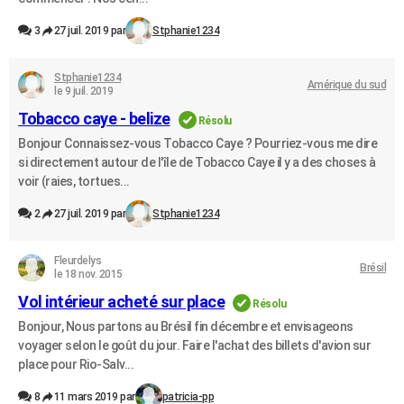
3
27 juil. 2019 par
Stphanie1234
Stphanie1234
Amérique du sud
le 9 juil. 2019
Tobacco caye - belize
Résolu
Bonjour Connaissez-vous Tobacco Caye ? Pourriez-vous me dire
si directement autour de l'île de Tobacco Caye il y a des choses à
voir (raies, tortues...
2
27 juil. 2019 par
Stphanie1234
Fleurdelys
Brésil
le 18 nov. 2015
Vol intérieur acheté sur place
Résolu
Bonjour, Nous partons au Brésil fin décembre et envisageons
voyager selon le goût du jour. Faire l'achat des billets d'avion sur
place pour Rio-Salv...
8
11 mars 2019 par
patricia-pp