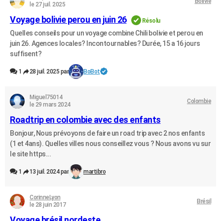
Bolivie
le 27 juil. 2025
Voyage bolivie perou en juin 26
Résolu
Quelles conseils pour un voyage combine Chili bolivie et perou en
juin 26. Agences locales? Incontournables? Durée, 15 a 16 jours
suffisent?
1
28 juil. 2025 par
BoBot
Miguel75014
Colombie
le 29 mars 2024
Roadtrip en colombie avec des enfants
Bonjour, Nous prévoyons de faire un road trip avec 2 nos enfants
(1 et 4ans). Quelles villes nous conseillez vous ? Nous avons vu sur
le site https...
1
13 juil. 2024 par
martibro
CorinneLyon
Brésil
le 28 juin 2017
Voyage brésil nordeste