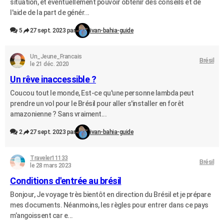
situation, et éventuellement pouvoir obtenir des conseils et de
l'aide de la part de génér...
5
27 sept. 2023 par
ivan-bahia-guide
Un_Jeune_Francais
Brésil
le 21 déc. 2020
Un rêve inaccessible ?
Coucou tout le monde, Est-ce qu'une personne lambda peut
prendre un vol pour le Brésil pour aller s'installer en forêt
amazonienne ? Sans vraiment...
2
27 sept. 2023 par
ivan-bahia-guide
Traveler11133
Brésil
le 28 mars 2023
Conditions d'entrée au brésil
Bonjour, Je voyage très bientôt en direction du Brésil et je prépare
mes documents. Néanmoins, les règles pour entrer dans ce pays
m’angoissent car e...