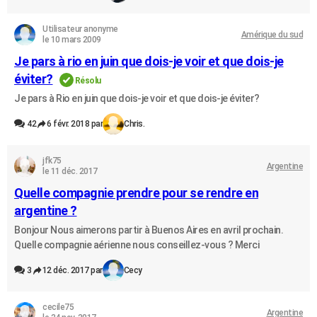
Utilisateur anonyme
Amérique du sud
le 10 mars 2009
Je pars à rio en juin que dois-je voir et que dois-je
éviter?
Résolu
Je pars à Rio en juin que dois-je voir et que dois-je éviter?
42
6 févr. 2018 par
Chris.
jfk75
Argentine
le 11 déc. 2017
Quelle compagnie prendre pour se rendre en
argentine ?
Bonjour Nous aimerons partir à Buenos Aires en avril prochain.
Quelle compagnie aérienne nous conseillez-vous ? Merci
3
12 déc. 2017 par
Cecy
cecile75
Argentine