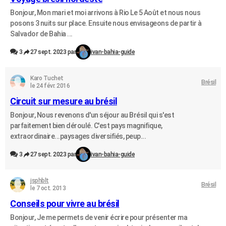
Bonjour, Mon mari et moi arrivons à Rio Le 5 Août et nous nous
posons 3 nuits sur place. Ensuite nous envisageons de partir à
Salvador de Bahia ...
3
27 sept. 2023 par
ivan-bahia-guide
Karo Tuchet
Brésil
le 24 févr. 2016
Circuit sur mesure au brésil
Bonjour, Nous revenons d'un séjour au Brésil qui s'est
parfaitement bien déroulé. C'est pays magnifique,
extraordinaire...paysages diversifiés, peup...
3
27 sept. 2023 par
ivan-bahia-guide
jsphblt
Brésil
le 7 oct. 2013
Conseils pour vivre au brésil
Bonjour, Je me permets de venir écrire pour présenter ma