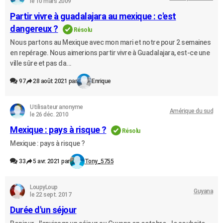
le 10 mars 2009
Partir vivre à guadalajara au mexique : c'est
dangereux ?
Résolu
Nous partons au Mexique avec mon mari et notre pour 2 semaines
en repérage. Nous aimerions partir vivre à Guadalajara, est-ce une
ville sûre et pas da...
97
28 août 2021 par
Enrique
Utilisateur anonyme
Amérique du sud
le 26 déc. 2010
Mexique : pays à risque ?
Résolu
Mexique : pays à risque ?
33
5 avr. 2021 par
Tony_5755
LoupyLoup
Guyana
le 22 sept. 2017
Durée d'un séjour