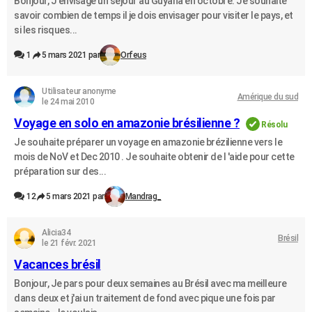
Bonjour, J'envisage un séjour au Guyana en octobre. Je souhaite
savoir combien de temps il je dois envisager pour visiter le pays, et
si les risques...
1
5 mars 2021 par
Orfeus
Utilisateur anonyme
Amérique du sud
le 24 mai 2010
Voyage en solo en amazonie brésilienne ?
Résolu
Je souhaite préparer un voyage en amazonie brézilienne vers le
mois de NoV et Dec 2010 . Je souhaite obtenir de l 'aide pour cette
préparation sur des...
12
5 mars 2021 par
Mandrag_
Alicia34
Brésil
le 21 févr. 2021
Vacances brésil
Bonjour, Je pars pour deux semaines au Brésil avec ma meilleure
dans deux et j'ai un traitement de fond avec pique une fois par