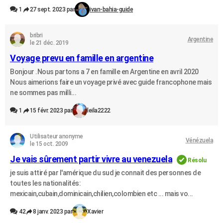
1
27 sept. 2023 par
ivan-bahia-guide
bribri
Argentine
le 21 déc. 2019
Voyage prevu en famille en argentine
Bonjour .Nous partons a 7 en famille en Argentine en avril 2020
Nous aimerions faire un voyage privé avec guide francophone mais
ne sommes pas milli...
1
15 févr. 2023 par
leila2222
Utilisateur anonyme
Vénézuela
le 15 oct. 2009
Je vais sûrement partir vivre au venezuela
Résolu
je suis attiré par l'amérique du sud je connait des personnes de
toutes les nationalités:
mexicain,cubain,dominicain,chilien,colombien etc ... mais vo...
42
8 janv. 2023 par
Xavier