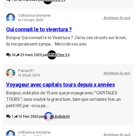
Utilisateur anonyme
Amérique du sud
le 14 mars 2009
Qui connait le to viventura ?
Bonjour Qui connait le to Viventura ? J'ai vu ces circuits sur le net,
ils me paraissent sympa... Merci de vos avis.
36
25 mars 2020 par
Chris 94
Pasnat91
Amérique du sud
le 24 juil. 2016
Voyageur avec capitals tours depuis x années
Bonjour, voilà plus de 15 ans que je voyage avec " CAPITALES
TOURS ", sans vouloir le grand luxe , bien que certaines fois ,un
petit HIC par -ci ou pa...
1
10 févr. 2020 par
Libellule69
Utilisateur anonyme
Amérique du sud