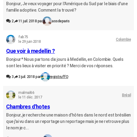
Bonjour, Je veux voyager pour l'Amérique du Sud par le biais d'une
famille adoptive. Comment la trouvé?
2
11 juil. 2018 par
assdeparis
fab75
Colombie
le 29 juin 2018
Que voir à medellin ?
Bonjour* Nous partons dix jours à Medellin, en Colombie. Quels
sont les lieux à visiter en priorité ? Merci de vos réponses.
3
3 juil. 2018 par
registruffO
malmal66
Brésil
le 11 déc. 2017
Chambres d'hotes
Bonjour, je recherche une maison d’hôtes dans le nord est brésilien
que j'ai vu dans un reportage un reportage mais je ne retrouve plus
le nom je c...