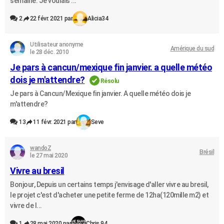
semaine. Je voulais ...
2
22 févr. 2021 par
Alicia34
Utilisateur anonyme
Amérique du sud
le 28 déc. 2010
Je pars à cancun/mexique fin janvier. a quelle météo
dois je m'attendre?
Résolu
Je pars à Cancun/Mexique fin janvier. A quelle météo dois je
m'attendre?
13
11 févr. 2021 par
Seve
wandoZ
Brésil
le 27 mai 2020
Vivre au bresil
Bonjour, Depuis un certains temps j'envisage d'aller vivre au bresil,
le projet c'est d'acheter une petite ferme de 12ha(120mille m2) et
vivre de l...
1
28 mai 2020 par
Chris 94