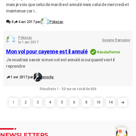
mais je vois que celui de mardi est annulé mais celui de mercredi et
maintenue car i...
8
4 avr. 2017 par
Pokezac
Pokezac
Guyane française
le 1 avr. 2017
Mon vol pour cayenne est il annulé
Résolu/Fermé
Je voudrais savoir si mon vol est annulé si oui​ quand vont il
reprendre
1 avr. 2017 par
snocky.
Résultats 1 - 50 sur un total de 656
1
2
3
4
5
6
8
10
14
NEWSLETTERS