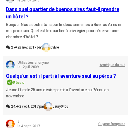
le 24 nov. 2017
Dans quel quartier de buenos aires faut-il prendre
un hôtel ?
Bonjour Nous souhaitons partir deux semaines à Buenos Aires en
mai prochain. Quel est le quartier à privilégier pour réserver une
chambre d'hôtel ? ...
2
28 nov. 2017 par
5ylvie
Utilisateur anonyme
Amérique du sud
le 12 juil. 2009
Quelqu'un est-il parti à l'aventure seul au pérou ?
Résolu
Jeune fille de 25 ans désire partir à l'aventure au Pérou en
novembre
24
27 oct. 2017 par
Laury0405
t
Guyane française
le 4 sept. 2017