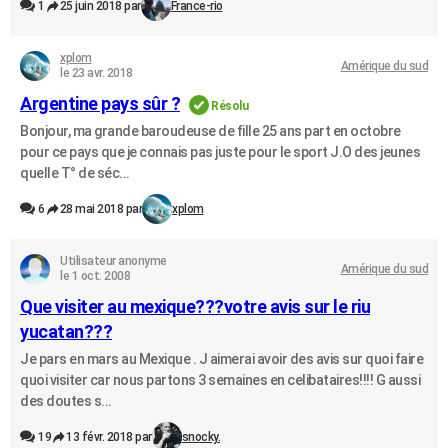
1
25 juin 2018 par
France-rio
xplom
Amérique du sud
le 23 avr. 2018
Argentine pays sûr ?
Résolu
Bonjour, ma grande baroudeuse de fille 25 ans part en octobre
pour ce pays que je connais pas juste pour le sport J.O des jeunes
quelle T° de séc...
6
28 mai 2018 par
xplom
Utilisateur anonyme
Amérique du sud
le 1 oct. 2008
Que visiter au mexique???votre avis sur le riu
yucatan???
Je pars en mars au Mexique . J aimerai avoir des avis sur quoi faire
quoi visiter car nous partons 3 semaines en celibataires!!!! G aussi
des doutes s...
19
13 févr. 2018 par
snocky.