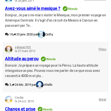
le 28 janv. 2011
Avez-vous aimé le mexique ?
Résolu
Bonjour, Je pars mi-mars visiter le Mexique, mon premier voyage en
Amérique Centrale. Il s'agit d'un circuit de Mexico à Cancun en
passsant par Te...
18
25 janv. 2020 par
Cathy
sylvana1951
Pérou
le 27 mars 2013
Altitude au perou
Résolu
Bonsoir Je prépare un voyage pour le Pérou. La haute altitude
m'angoisse un peu. Pouvez vous me parler de ce que vous avez
ressenti à 4000 m et plu...
3
24 déc. 2019 par
othello
Cecilia
Brésil
le 24 oct. 2019
Change et prise
Résolu