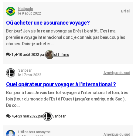
Natipado
Brésil
le 9 août 2022
Oú acheter une assurance voyage?
Bonjour! Je vais faire une voyage au Brésil bientôt. C'est ma
première voyage internacional donc je connais pas beaucoup les
choses. Dois-je acheter ...
1
10 août 2022 par
stf_frmu
Sanbear
Amérique du sud
le 17 mai 2022
Quel opérateur pour voyager à l'international ?
Bonjour à tous Je vais bientôt voyager à l'international et loin, très
loin (tour du monde de l'Est à l'Ouest jusqu'en amérique du Sud ).
Du co...
4
23 mai 2022 par
Sanbear
Utilisateur anonyme
Amérique du sud