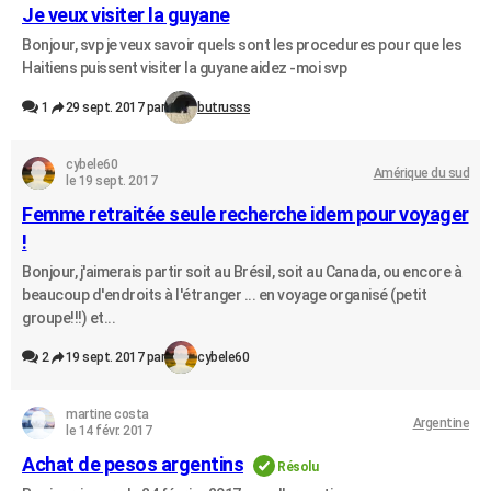
Je veux visiter la guyane
Bonjour, svp je veux savoir quels sont les procedures pour que les
Haitiens puissent visiter la guyane aidez -moi svp
1
29 sept. 2017 par
butrusss
cybele60
Amérique du sud
le 19 sept. 2017
Femme retraitée seule recherche idem pour voyager
!
Bonjour, j'aimerais partir soit au Brésil, soit au Canada, ou encore à
beaucoup d'endroits à l'étranger ... en voyage organisé (petit
groupe!!!) et...
2
19 sept. 2017 par
cybele60
martine costa
Argentine
le 14 févr. 2017
Achat de pesos argentins
Résolu