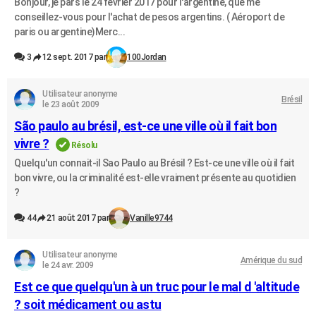
Bonjour, je pars le 24 février 2017 pour l'argentine, que me
conseillez-vous pour l'achat de pesos argentins. ( Aéroport de
paris ou argentine)Merc...
3
12 sept. 2017 par
100Jordan
Utilisateur anonyme
Brésil
le 23 août 2009
São paulo au brésil, est-ce une ville où il fait bon
vivre ?
Résolu
Quelqu'un connait-il Sao Paulo au Brésil ? Est-ce une ville où il fait
bon vivre, ou la criminalité est-elle vraiment présente au quotidien
?
44
21 août 2017 par
Vanille9744
Utilisateur anonyme
Amérique du sud
le 24 avr. 2009
Est ce que quelqu'un à un truc pour le mal d 'altitude
? soit médicament ou astu