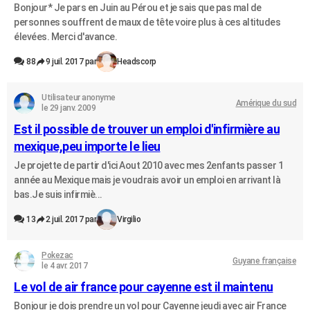
Bonjour* Je pars en Juin au Pérou et je sais que pas mal de
personnes souffrent de maux de tête voire plus à ces altitudes
élevées. Merci d'avance.
88
9 juil. 2017 par
Headscorp
Utilisateur anonyme
Amérique du sud
le 29 janv. 2009
Est il possible de trouver un emploi d'infirmière au
mexique,peu importe le lieu
Je projette de partir d'ici Aout 2010 avec mes 2enfants passer 1
année au Mexique mais je voudrais avoir un emploi en arrivant là
bas.Je suis infirmiè...
13
2 juil. 2017 par
Virgilio
Pokezac
Guyane française
le 4 avr. 2017
Le vol de air france pour cayenne est il maintenu
Bonjour je dois prendre un vol pour Cayenne jeudi avec air France