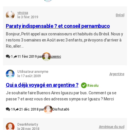
vincisa
Brésil
le 3 févr. 2019
Paraty indispensable ? et conseil pernambuco
Bonjour, Petit appel aux connaisseurs et habitués du Brésil. Nous y
restons 3 semaines en Août avec 3 enfants, prévoyons d'arriver à
Rio, aller...
1
11 févr. 2019 par
uxeroc
Utilisateur anonyme
Argentine
le 17 août 2009
Qui a déjà voyagé en argentine ?
Résolu
Je souhaite faire Buenos Aires Iguazu par bus. Comment ça se
passe ? et avez vous des adresses sympa sur Iguazu ? Merci
19
21 déc. 2018 par
Disfruta06
DeanMoriarty
Amérique du sud
le 28 nov. 2018