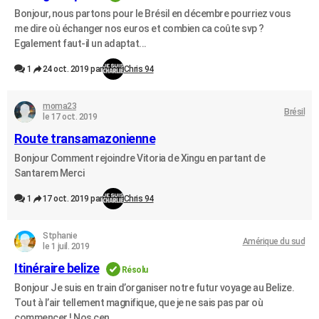
Bonjour, nous partons pour le Brésil en décembre pourriez vous
me dire où échanger nos euros et combien ca coûte svp ?
Egalement faut-il un adaptat...
1
24 oct. 2019 par
Chris 94
moma23
Brésil
le 17 oct. 2019
Route transamazonienne
Bonjour Comment rejoindre Vitoria de Xingu en partant de
Santarem Merci
1
17 oct. 2019 par
Chris 94
Stphanie
Amérique du sud
le 1 juil. 2019
Itinéraire belize
Résolu
Bonjour Je suis en train d’organiser notre futur voyage au Belize.
Tout à l’air tellement magnifique, que je ne sais pas par où
commencer ! Nos cen...