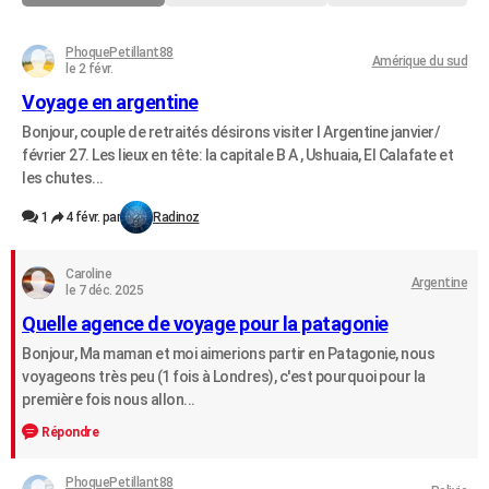
City break
Voyage de noces
Climat
Destinations
Voyage nature
Forum
+
PHOTO
PhoquePetillant88
Amérique du sud
le 2 févr.
GUIDES D'ACHAT
Voyage en argentine
BONS PLANS
Bonjour, couple de retraités désirons visiter l Argentine janvier/
février 27. Les lieux en tête: la capitale B A , Ushuaia, El Calafate et
CARTE DE VOEUX
les chutes...
Carte Bonne année
Carte Pâques
Carte de Noël
Carte Saint-Valentin
Carte d'anniversaire
DICTIONNAIRE
1
4 févr. par
Radinoz
Biographies
Expressions
Dictionnaire
Citations
Proverbes
PROGRAMME TV
Caroline
Argentine
COPAINS D'AVANT
le 7 déc. 2025
Quelle agence de voyage pour la patagonie
Se connecter
Collèges
Universités
Service militaire
S'inscrire
Lycées
Primaires
Entreprises
Avis de recherche
AVIS DE DÉCÈS
Bonjour, Ma maman et moi aimerions partir en Patagonie, nous
voyageons très peu (1 fois à Londres), c'est pourquoi pour la
FORUM
première fois nous allon...
Lifestyle
Sport
Television
Cinema
Bricolage
Culture
Auto
Voyage
Répondre
PhoquePetillant88