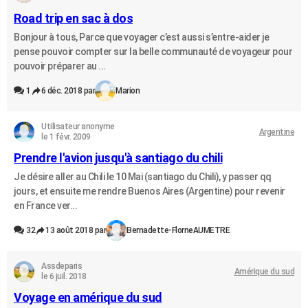
Road trip en sac à dos
Bonjour à tous, Parce que voyager c’est aussi s’entre-aider je
pense pouvoir compter sur la belle communauté de voyageur pour
pouvoir préparer au ...
1
6 déc. 2018 par
Marion
Utilisateur anonyme
Argentine
le 1 févr. 2009
Prendre l'avion jusqu'à santiago du chili
Je désire aller au Chili le 10 Mai (santiago du Chili), y passer qq
jours, et ensuite me rendre Buenos Aires (Argentine) pour revenir
en France ver...
32
13 août 2018 par
Bernadette-FlorneAUMETRE
Assdeparis
Amérique du sud
le 6 juil. 2018
Voyage en amérique du sud