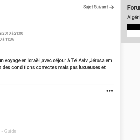
Foru
Sujet Suivant
Algéri
i 2010 à 21:00
 à 11:36
 voyage en Israël ,avec séjour à Tel Aviv ,Jérusalem
s des conditions correctes mais pas luxueuses et
t
- Guide