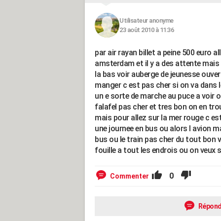
Utilisateur anonyme
23 août 2010 à 11:36
par air rayan billet a peine 500 euro 
amsterdam et il y a des attente mais p
la bas voir auberge de jeunesse ouve
manger c est pas cher si on va dans les
un e sorte de marche au puce a voir o
falafel pas cher et tres bon on en tr
mais pour allez sur la mer rouge c est 
une journee en bus ou alors l avion ma
bus ou le train pas cher du tout bon v
fouille a tout les endrois ou on veux 
0
Commenter
Répond