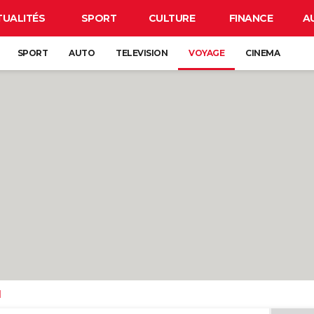
TUALITÉS
SPORT
CULTURE
FINANCE
A
SPORT
AUTO
TELEVISION
VOYAGE
CINEMA
d