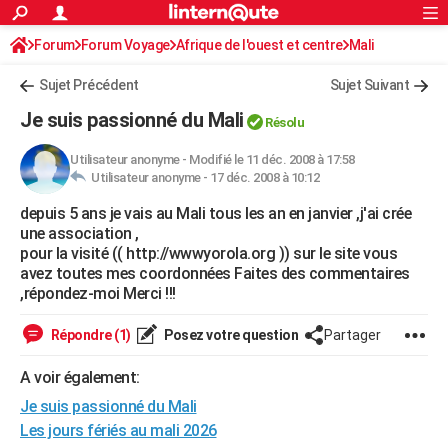
ACTUALITÉS
Forum
Forum Voyage
Afrique de l'ouest et centre
Connexion
S'inscrire
Mali
Rechercher
Société
Education
Villes
Politique
Faits Divers
Monde
+
SPORT
Sujet Précédent
Sujet Suivant
Football
Cyclisme
Forum
Coupe du monde 2026
Tennis
Rugby
CULTURE
Je suis passionné du Mali
Résolu
TNT
Cinéma
Musique
Programme TV
Streaming
Sorties cinéma
+
FINANCE
Utilisateur anonyme
-
Modifié le 11 déc. 2008 à 17:58
Utilisateur anonyme -
17 déc. 2008 à 10:12
Impôts
Immobilier
Banque
Crédit
Retraite
Epargne
Risques naturels par ville
Assurance
AUTO
depuis 5 ans je vais au Mali tous les an en janvier ,j'ai crée
Réserver un essai
Berlines
Forum auto
Essais
Citadines
SUV
+
HIGH-TECH
une association ,
pour la visité (( http://wwwyorola.org )) sur le site vous
Meilleur smartphone
Ordinateurs
Guide high-tech
Mobiles
Internet
Jeux vidéo
+
BRICOLAGE
avez toutes mes coordonnées Faites des commentaires
,répondez-moi Merci !!!
Aménagement intérieur
Cuisine
Jardinage
+
Forum
Extérieur
Salle de bains
Rangement
WEEK-END
Répondre (1)
Posez votre question
Partager
Escapades
Expositions
Week-end nature
Guides de France
Patrimoine
Musées
+
LIFESTYLE
A voir également:
Bien-être
Mode
+
Art de vivre
Loisirs
Modes de vie
SANTE
Je suis passionné du Mali
Guide de la santé
Médicaments
+
Alimentation
Maladies
Sommeil
Les jours fériés au mali 2026
VOYAGE