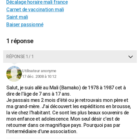
Décalage horaire mali france
City break
Voyage de noces
Climat
Destinations
Voyage nature
Forum
+
PHOTO
Carnet de vaccination mali
Saint mali
GUIDES D'ACHAT
Baiser passionné
BONS PLANS
1 réponse
CARTE DE VOEUX
Carte Bonne année
Carte Pâques
Carte de Noël
Carte Saint-Valentin
Carte d'anniversaire
RÉPONSE 1 / 1
DICTIONNAIRE
Biographies
Expressions
Dictionnaire
Citations
Proverbes
PROGRAMME TV
Utilisateur anonyme
17 déc. 2008 à 10:12
COPAINS D'AVANT
Salut, je suis allé au Mali (Bamako) de 1978 à 1987 cet à
dire de l'âge de 7 ans à 17 ans.
Se connecter
Collèges
Universités
Service militaire
S'inscrire
Lycées
Primaires
Entreprises
Avis de recherche
AVIS DE DÉCÈS
Je passais mes 2 mois d'été ou je retrouvais mon père et
ma grand-mère. J'ai découvert les expéditions en brousse,
FORUM
la vie chez l'habitant. Ce sont les plus beaux souvenirs de
mon enfance et adolescence. Mon seul désir c'est de
Lifestyle
Sport
Television
Cinema
Bricolage
Culture
Auto
Voyage
retourner dans ce magnifique pays. Pourquoi pas par
l'intermédiaire d'une association.