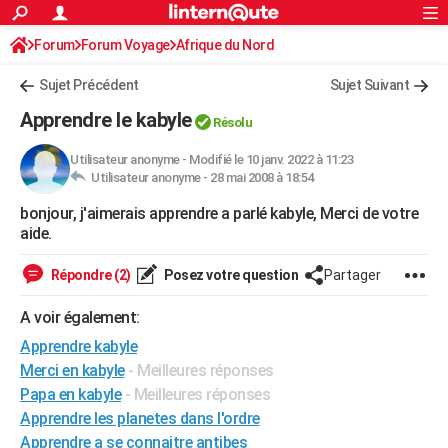
ACTUALITÉS
Forum
Forum Voyage
Afrique du Nord
Connexion
S'inscrire
Rechercher
Société
Education
Villes
Politique
Faits Divers
Monde
+
SPORT
Sujet Précédent
Sujet Suivant
Football
Cyclisme
Forum
Coupe du monde 2026
Tennis
Rugby
CULTURE
Apprendre le kabyle
Résolu
TNT
Cinéma
Musique
Programme TV
Streaming
Sorties cinéma
+
FINANCE
Utilisateur anonyme
-
Modifié le 10 janv. 2022 à 11:23
Utilisateur anonyme -
28 mai 2008 à 18:54
Impôts
Immobilier
Banque
Crédit
Retraite
Epargne
Risques naturels par ville
Assurance
AUTO
bonjour, j'aimerais apprendre a parlé kabyle, Merci de votre
Réserver un essai
Berlines
Forum auto
Essais
Citadines
SUV
+
HIGH-TECH
aide.
Meilleur smartphone
Ordinateurs
Guide high-tech
Mobiles
Internet
Jeux vidéo
+
BRICOLAGE
Répondre (2)
Posez votre question
Partager
Aménagement intérieur
Cuisine
Jardinage
+
Forum
Extérieur
Salle de bains
Rangement
WEEK-END
A voir également:
Escapades
Expositions
Week-end nature
Guides de France
Patrimoine
Musées
+
Apprendre kabyle
LIFESTYLE
Merci en kabyle
- Meilleures réponses
Bien-être
Mode
+
Art de vivre
Loisirs
Modes de vie
SANTE
Papa en kabyle
- Meilleures réponses
Apprendre les planetes dans l'ordre
Guide de la santé
Médicaments
+
Alimentation
Maladies
Sommeil
VOYAGE
Apprendre a se connaitre antibes