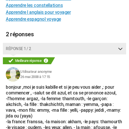
Apprendre les constellations
City break
Voyage de noces
Climat
Destinations
Voyage nature
Forum
+
PHOTO
Apprendre l anglais pour voyager
GUIDES D'ACHAT
Apprendre espagnol voyage
BONS PLANS
2 réponses
CARTE DE VOEUX
RÉPONSE 1 / 2
Carte Bonne année
Carte Pâques
Carte de Noël
Carte Saint-Valentin
Carte d'anniversaire
DICTIONNAIRE
Meilleure réponse
Biographies
Expressions
Dictionnaire
Citations
Proverbes
PROGRAMME TV
Utilisateur anonyme
COPAINS D'AVANT
26 mai 2008 à 17:15
bonjour ,moi je suis kabille et si je peu vous aider ,: pour
Se connecter
Collèges
Universités
Service militaire
S'inscrire
Lycées
Primaires
Entreprises
Avis de recherche
AVIS DE DÉCÈS
commencer , -salut se dit azul, et ca se prononce azoul,
-l'homme: argaz, -la femme: thamtouth, -le garçon:
FORUM
akchich, -la fille : thakchichth, maman : yemma, -papa :
vava, -mon fils: emmy, -ma fille : yelli, -pappy: jeddi ,-mamy:
Lifestyle
Sport
Television
Cinema
Bricolage
Culture
Auto
Voyage
jida ou (yaya)
-la france: franssa, -la maison: akham, -le pays: thamourth
-le visage : oudem, -les yeux: allen, - la main : afousse, -le