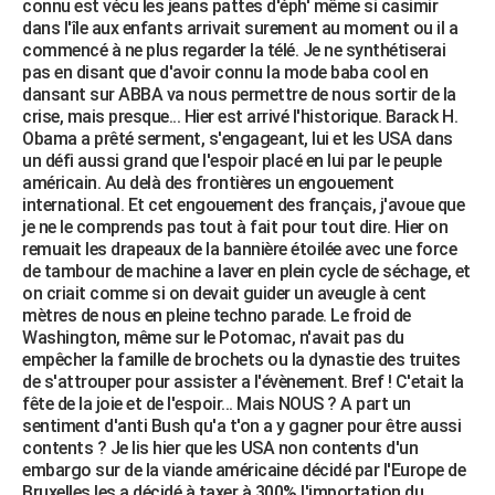
connu est vécu les jeans pattes d'éph' même si casimir
City break
Voyage de noces
Climat
Destinations
Voyage nature
Forum
+
dans l'île aux enfants arrivait surement au moment ou il a
PHOTO
commencé à ne plus regarder la télé. Je ne synthétiserai
pas en disant que d'avoir connu la mode baba cool en
GUIDES D'ACHAT
dansant sur ABBA va nous permettre de nous sortir de la
crise, mais presque... Hier est arrivé l'historique. Barack H.
BONS PLANS
Obama a prêté serment, s'engageant, lui et les USA dans
un défi aussi grand que l'espoir placé en lui par le peuple
CARTE DE VOEUX
américain. Au delà des frontières un engouement
Carte Bonne année
Carte Pâques
Carte de Noël
Carte Saint-Valentin
Carte d'anniversaire
international. Et cet engouement des français, j'avoue que
DICTIONNAIRE
je ne le comprends pas tout à fait pour tout dire. Hier on
Biographies
Expressions
Dictionnaire
Citations
Proverbes
remuait les drapeaux de la bannière étoilée avec une force
PROGRAMME TV
de tambour de machine a laver en plein cycle de séchage, et
on criait comme si on devait guider un aveugle à cent
COPAINS D'AVANT
mètres de nous en pleine techno parade. Le froid de
Se connecter
Collèges
Universités
Service militaire
S'inscrire
Lycées
Primaires
Entreprises
Avis de recherche
Washington, même sur le Potomac, n'avait pas du
AVIS DE DÉCÈS
empêcher la famille de brochets ou la dynastie des truites
de s'attrouper pour assister a l'évènement. Bref ! C'etait la
FORUM
fête de la joie et de l'espoir... Mais NOUS ? A part un
Lifestyle
Sport
Television
Cinema
Bricolage
Culture
Auto
Voyage
sentiment d'anti Bush qu'a t'on a y gagner pour être aussi
contents ? Je lis hier que les USA non contents d'un
embargo sur de la viande américaine décidé par l'Europe de
Bruxelles les a décidé à taxer à 300% l'importation du