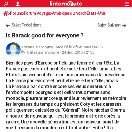
ACTUALITÉS
Forum
Forum Voyage
Amérique du Nord
Connexion
S'inscrire
Etats-Unis
Rechercher
Société
Education
Villes
Politique
Faits Divers
Monde
+
SPORT
Sujet Précédent
Sujet Suivant
Football
Cyclisme
Forum
Coupe du monde 2026
Tennis
Rugby
CULTURE
Is Barack good for everyone ?
TNT
Cinéma
Musique
Programme TV
Streaming
Sorties cinéma
+
FINANCE
Utilisateur anonyme
-
Modifié le 2 févr. 2009 à 06:16
Utilisateur anonyme -
24 déc. 2010 à 21:56
Impôts
Immobilier
Banque
Crédit
Retraite
Epargne
Risques naturels par ville
Assurance
AUTO
Bien des pays d'Europe ont élu une femme à leur tête. La
Réserver un essai
Berlines
Forum auto
Essais
Citadines
SUV
+
HIGH-TECH
France pas encore et peut être ne le fera t'elle jamais. Les
Etats Unis viennent d'élire un noir américain à la présidence.
Meilleur smartphone
Ordinateurs
Guide high-tech
Mobiles
Internet
Jeux vidéo
+
BRICOLAGE
La France pas encore et peut être ne le fera t'elle jamais....
La France a par contre encore ses vieux sénateurs à
Aménagement intérieur
Cuisine
Jardinage
+
Forum
Extérieur
Salle de bains
Rangement
WEEK-END
l'embompoint bourgeois et l'oeil vitreux même sans
monocle, pleurant encore quand leur reviennent en mémoire
Escapades
Expositions
Week-end nature
Guides de France
Patrimoine
Musées
+
LIFESTYLE
les largesses du temps du président Coty et les caresses
politiquement calculées du "Général". Notre nicolas Obama
Bien-être
Mode
+
Art de vivre
Loisirs
Modes de vie
SANTE
a nous a de nouveau qu'il est le premier a être né après la
guerre. Une nouvelle génération est un nouveau point de
Guide de la santé
Médicaments
+
Alimentation
Maladies
Sommeil
VOYAGE
vue. La vision du monde en est tout autre ! Enfin !. Il a