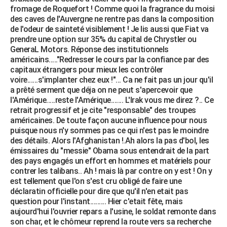
fromage de Roquefort ! Comme quoi la fragrance du moisi
des caves de l'Auvergne ne rentre pas dans la composition
de l'odeur de sainteté visiblement ! Je lis aussi que Fiat va
prendre une option sur 35% du capital de Chrystler ou
GeneraL Motors. Réponse des institutionnels
américains....."Redresser le cours par la confiance par des
capitaux étrangers pour mieux les contrôler
voire......s'implanter chez eux !"... Ca ne fait pas un jour qu'il
a prêté serment que déja on ne peut s'apercevoir que
l'Amérique.....reste l'Amérique....... L'Irak vous me direz ?.. Ce
retrait progressif et je cite "responsable" des troupes
américaines. De toute façon aucune influence pour nous
puisque nous n'y sommes pas ce qui n'est pas le moindre
des détails. Alors l'Afghanistan !.Ah alors la pas d'bol, les
émissaires du "messie" Obama sous entendrait de la part
des pays engagés un effort en hommes et matériels pour
contrer les talibans.. Ah ! mais là par contre on y est ! On y
est tellement que l'on s'est cru obligé de faire une
déclaratin officielle pour dire que qu'il n'en etait pas
question pour l'instant......... Hier c'etait fête, mais
aujourd'hui l'ouvrier repars a l'usine, le soldat remonte dans
son char, et le chômeur reprend la route vers sa recherche