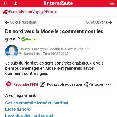
ACTUALITÉS
Forum
Forum Voyage
France
Connexion
S'inscrire
Rechercher
Société
Education
Villes
Politique
Faits Divers
Monde
+
SPORT
Sujet Précédent
Sujet Suivant
Football
Cyclisme
Forum
Coupe du monde 2026
Tennis
Rugby
CULTURE
Du nord vers la Moselle : comment sont les
TNT
Cinéma
Musique
Programme TV
Streaming
Sorties cinéma
+
gens ?
FINANCE
Résolu
Impôts
Immobilier
Banque
Crédit
Retraite
Epargne
Risques naturels par ville
Assurance
AUTO
Utilisateur anonyme
-
Modifié le 17 avr. 2009 à 15:16
Samaritain. -
7 mai 2022 à 20:38
Réserver un essai
Berlines
Forum auto
Essais
Citadines
SUV
+
HIGH-TECH
Je suis du Nord et les gens sont très chaleureux je vais
bientôt déménager en Moselle et j'aimerais savoir
Meilleur smartphone
Ordinateurs
Guide high-tech
Mobiles
Internet
Jeux vidéo
+
BRICOLAGE
comment sont les gens
Aménagement intérieur
Cuisine
Jardinage
+
Forum
Extérieur
Salle de bains
Rangement
WEEK-END
Répondre (145)
Posez votre question
Partager
Escapades
Expositions
Week-end nature
Guides de France
Patrimoine
Musées
+
LIFESTYLE
A voir également:
Bien-être
Mode
+
Art de vivre
Loisirs
Modes de vie
SANTE
Casino amnéville fermé aujourd'hui
Etoile du nord
Guide de la santé
Médicaments
+
Alimentation
Maladies
Sommeil
VOYAGE
Lever du soleil nord ou sud