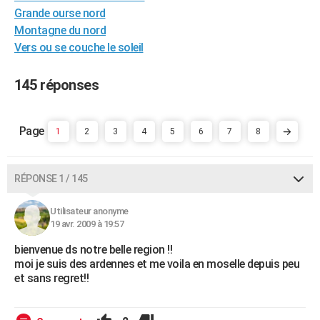
Grande ourse nord
City break
Voyage de noces
Climat
Destinations
Voyage nature
Forum
+
PHOTO
Montagne du nord
GUIDES D'ACHAT
Vers ou se couche le soleil
BONS PLANS
145 réponses
CARTE DE VOEUX
Carte Bonne année
Carte Pâques
Carte de Noël
Carte Saint-Valentin
Carte d'anniversaire
1
2
3
4
5
6
7
8
DICTIONNAIRE
Biographies
Expressions
Dictionnaire
Citations
Proverbes
PROGRAMME TV
RÉPONSE 1 / 145
COPAINS D'AVANT
Utilisateur anonyme
Se connecter
Collèges
Universités
Service militaire
S'inscrire
Lycées
Primaires
Entreprises
Avis de recherche
AVIS DE DÉCÈS
19 avr. 2009 à 19:57
FORUM
bienvenue ds notre belle region !!
moi je suis des ardennes et me voila en moselle depuis peu
Lifestyle
Sport
Television
Cinema
Bricolage
Culture
Auto
Voyage
et sans regret!!