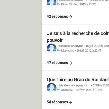
Diny
-
28 déc. 2015 à 21:22
42 réponses
Je suis à la recherche de coin
pouvoir
Utilisateur anonyme
-
15 juil. 2009 à 12:0
Mary-Line
-
26 juil. 2012 à 22:47
47 réponses
Que faire au Grau du Roi dans
Utilisateur anonyme
-
5 mai 2009 à 18:08
Anissa69
-
22 févr. 2020 à 19:59
54 réponses