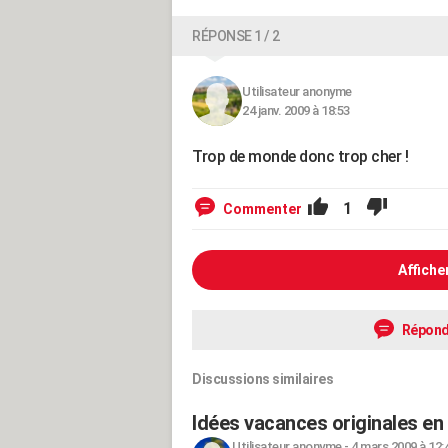
RÉPONSE 1 / 2
Utilisateur anonyme
24 janv. 2009 à 18:53
Trop de monde donc trop cher !
1
Commenter
Affiche
Répond
Discussions similaires
Idées vacances originales en
Utilisateur anonyme
-
4 mars 2009 à 12: