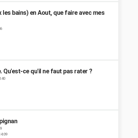
 les bains) en Aout, que faire avec mes
46
 Qu'est-ce qu'il ne faut pas rater ?
8:40
rpignan
9
14:09