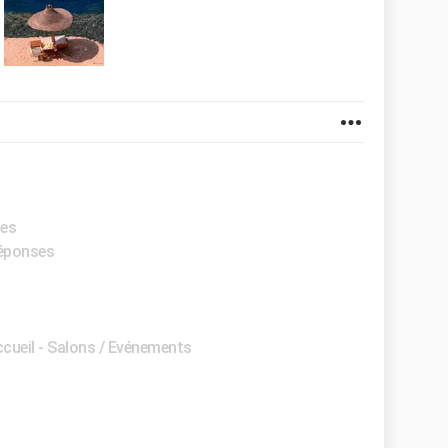
ses
réponses
ccueil - Salons / Evénements