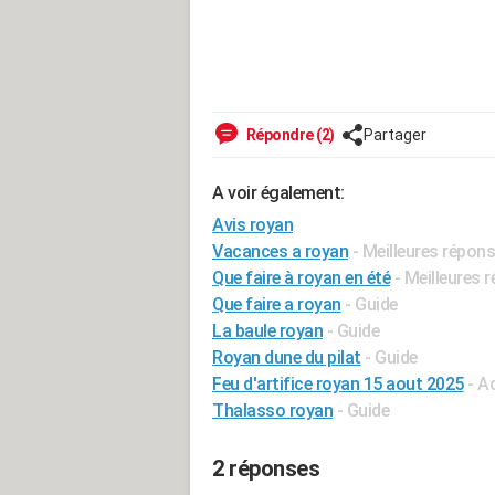
Répondre (2)
Partager
A voir également:
Avis royan
Vacances a royan
- Meilleures répon
Que faire à royan en été
- Meilleures 
Que faire a royan
- Guide
La baule royan
- Guide
Royan dune du pilat
- Guide
Feu d'artifice royan 15 aout 2025
- A
Thalasso royan
- Guide
2 réponses