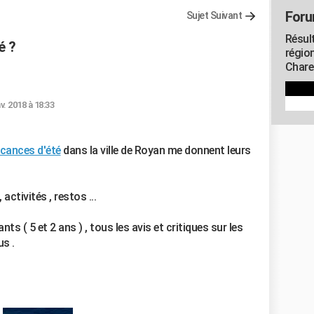
Foru
Sujet Suivant
Résul
é ?
régio
Chare
nv. 2018 à 18:33
cances d'été
dans la ville de Royan me donnent leurs
ctivités , restos ...
 ( 5 et 2 ans ) , tous les avis et critiques sur les
s .