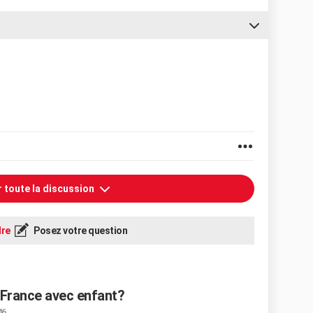
r toute la discussion
re
Posez votre question
 France avec enfant?
46