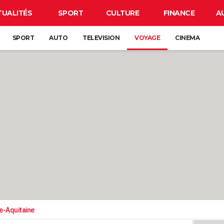
TUALITÉS
SPORT
CULTURE
FINANCE
A
SPORT
AUTO
TELEVISION
VOYAGE
CINEMA
e-Aquitaine