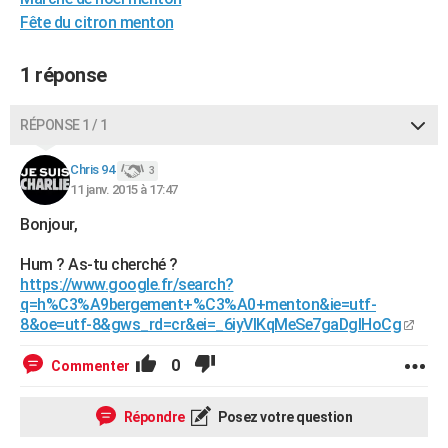
City break
Voyage de noces
Climat
Destinations
Voyage nature
Forum
+
Fête du citron menton
PHOTO
GUIDES D'ACHAT
1 réponse
BONS PLANS
RÉPONSE 1 / 1
CARTE DE VOEUX
Chris 94
3
Carte Bonne année
Carte Pâques
Carte de Noël
Carte Saint-Valentin
Carte d'anniversaire
DICTIONNAIRE
11 janv. 2015 à 17:47
Biographies
Expressions
Dictionnaire
Citations
Proverbes
Bonjour,
PROGRAMME TV
Hum ? As-tu cherché ?
COPAINS D'AVANT
https://www.google.fr/search?
Se connecter
Collèges
Universités
Service militaire
S'inscrire
Lycées
Primaires
Entreprises
Avis de recherche
q=h%C3%A9bergement+%C3%A0+menton&ie=utf-
AVIS DE DÉCÈS
8&oe=utf-8&gws_rd=cr&ei=_6iyVIKqMeSe7gaDgIHoCg
FORUM
0
Commenter
Lifestyle
Sport
Television
Cinema
Bricolage
Culture
Auto
Voyage
Répondre
Posez votre question