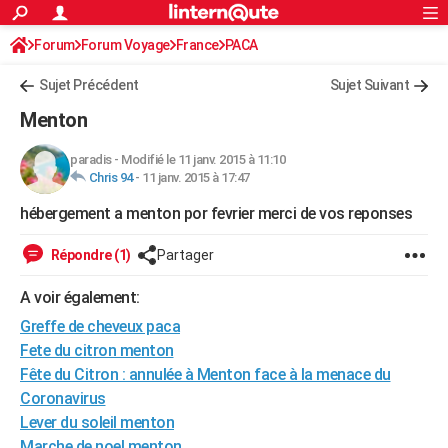
ACTUALITÉS
Forum
Forum Voyage
France
Connexion
S'inscrire
PACA
Rechercher
Société
Education
Villes
Politique
Faits Divers
Monde
+
SPORT
Sujet Précédent
Sujet Suivant
Football
Cyclisme
Forum
Coupe du monde 2026
Tennis
Rugby
CULTURE
Menton
TNT
Cinéma
Musique
Programme TV
Streaming
Sorties cinéma
+
FINANCE
paradis
-
Modifié le 11 janv. 2015 à 11:10
Chris 94
-
11 janv. 2015 à 17:47
Impôts
Immobilier
Banque
Crédit
Retraite
Epargne
Risques naturels par ville
Assurance
AUTO
hébergement a menton por fevrier merci de vos reponses
Réserver un essai
Berlines
Forum auto
Essais
Citadines
SUV
+
HIGH-TECH
Répondre (1)
Partager
Meilleur smartphone
Ordinateurs
Guide high-tech
Mobiles
Internet
Jeux vidéo
+
BRICOLAGE
A voir également:
Aménagement intérieur
Cuisine
Jardinage
+
Forum
Extérieur
Salle de bains
Rangement
WEEK-END
Greffe de cheveux paca
Escapades
Expositions
Week-end nature
Guides de France
Patrimoine
Musées
+
Fete du citron menton
LIFESTYLE
Fête du Citron : annulée à Menton face à la menace du
Bien-être
Mode
+
Art de vivre
Loisirs
Modes de vie
SANTE
Coronavirus
Lever du soleil menton
Guide de la santé
Médicaments
+
Alimentation
Maladies
Sommeil
VOYAGE
Marche de noel menton