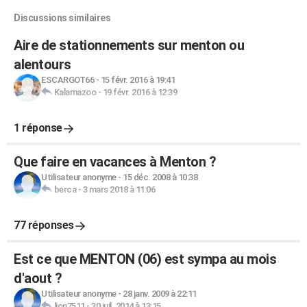
Discussions similaires
Aire de stationnements sur menton ou
alentours
ESCARGOT66
-
15 févr. 2016 à 19:41
Kalamazoo
-
19 févr. 2016 à 12:39
1 réponse
Que faire en vacances à Menton ?
Utilisateur anonyme
-
15 déc. 2008 à 10:38
berca
-
3 mars 2018 à 11:06
77 réponses
Est ce que MENTON (06) est sympa au mois
d'aout ?
Utilisateur anonyme
-
28 janv. 2009 à 22:11
lion7511
-
30 juil. 2014 à 13:15