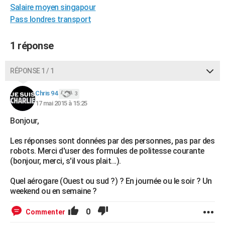
Salaire moyen singapour
City break
Voyage de noces
Climat
Destinations
Voyage nature
Forum
+
PHOTO
Pass londres transport
GUIDES D'ACHAT
1 réponse
BONS PLANS
RÉPONSE 1 / 1
CARTE DE VOEUX
Carte Bonne année
Carte Pâques
Carte de Noël
Carte Saint-Valentin
Carte d'anniversaire
DICTIONNAIRE
Chris 94
3
17 mai 2015 à 15:25
Biographies
Expressions
Dictionnaire
Citations
Proverbes
PROGRAMME TV
Bonjour,
COPAINS D'AVANT
Les réponses sont données par des personnes, pas par des
robots. Merci d'user des formules de politesse courante
Se connecter
Collèges
Universités
Service militaire
S'inscrire
Lycées
Primaires
Entreprises
Avis de recherche
AVIS DE DÉCÈS
(bonjour, merci, s'il vous plait...).
FORUM
Quel aérogare (Ouest ou sud ?) ? En journée ou le soir ? Un
weekend ou en semaine ?
Lifestyle
Sport
Television
Cinema
Bricolage
Culture
Auto
Voyage
0
Commenter