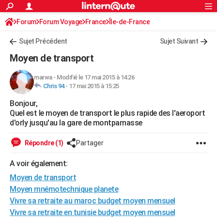
ACTUALITÉS
Forum
Forum Voyage
France
Connexion
S'inscrire
Île-de-France
Rechercher
Société
Education
Villes
Politique
Faits Divers
Monde
+
SPORT
Sujet Précédent
Sujet Suivant
Football
Cyclisme
Forum
Coupe du monde 2026
Tennis
Rugby
CULTURE
Moyen de transport
TNT
Cinéma
Musique
Programme TV
Streaming
Sorties cinéma
+
FINANCE
marwa
-
Modifié le 17 mai 2015 à 14:26
Chris 94
-
17 mai 2015 à 15:25
Impôts
Immobilier
Banque
Crédit
Retraite
Epargne
Risques naturels par ville
Assurance
AUTO
Bonjour,
Réserver un essai
Berlines
Forum auto
Essais
Citadines
SUV
+
HIGH-TECH
Quel est le moyen de transport le plus rapide des l'aeroport
d'orly jusqu'au la gare de montparnasse
Meilleur smartphone
Ordinateurs
Guide high-tech
Mobiles
Internet
Jeux vidéo
+
BRICOLAGE
Répondre (1)
Partager
Aménagement intérieur
Cuisine
Jardinage
+
Forum
Extérieur
Salle de bains
Rangement
WEEK-END
A voir également:
Escapades
Expositions
Week-end nature
Guides de France
Patrimoine
Musées
+
LIFESTYLE
Moyen de transport
Bien-être
Mode
+
Art de vivre
Loisirs
Modes de vie
Moyen mnémotechnique planete
SANTE
Vivre sa retraite au maroc budget moyen mensuel
Guide de la santé
Médicaments
+
Alimentation
Maladies
Sommeil
VOYAGE
Vivre sa retraite en tunisie budget moyen mensuel