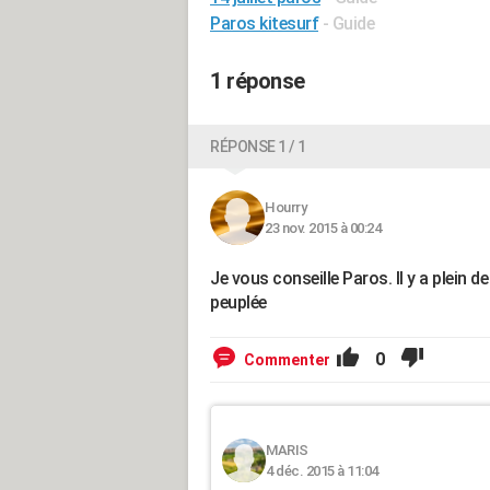
Paros kitesurf
- Guide
1 réponse
RÉPONSE 1 / 1
Hourry
23 nov. 2015 à 00:24
Je vous conseille Paros. Il y a plein 
peuplée
0
Commenter
MARIS
4 déc. 2015 à 11:04