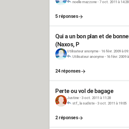
noelle mazzone
-
7 oct. 2011 à 14:28
5 réponses
Qui a un bon plan et de bonne
(Naxos, P
Utilisateur anonyme
-
16 févr. 2009 à 09
Utilisateur anonyme
-
16 févr. 2009 à
24 réponses
Perte ou vol de bagage
Justine
-
3 oct. 2011 à 11:28
stf_la sudiste
-
3 oct. 2011 à 19:05
2 réponses