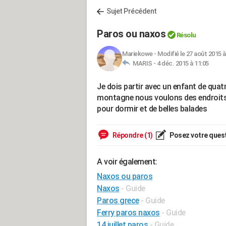
Sujet Précédent
Paros ou naxos
Résolu
Mariekowe
-
Modifié le 27 août 2015 à
MARIS -
4 déc. 2015 à 11:05
Je dois partir avec un enfant de quat
montagne nous voulons des endroits p
pour dormir et de belles balades
Répondre (1)
Posez votre ques
A voir également:
Naxos ou paros
Naxos
- Guide
Paros grece
- Guide
Ferry paros naxos
- Guide
14 juillet paros
- Guide