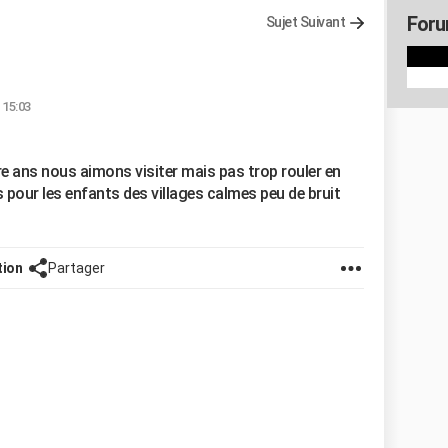
Foru
Sujet Suivant
 15:03
re ans nous aimons visiter mais pas trop rouler en
our les enfants des villages calmes peu de bruit
tion
Partager