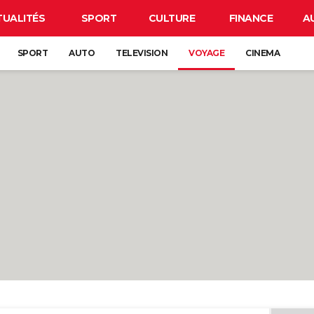
TUALITÉS
SPORT
CULTURE
FINANCE
A
SPORT
AUTO
TELEVISION
VOYAGE
CINEMA