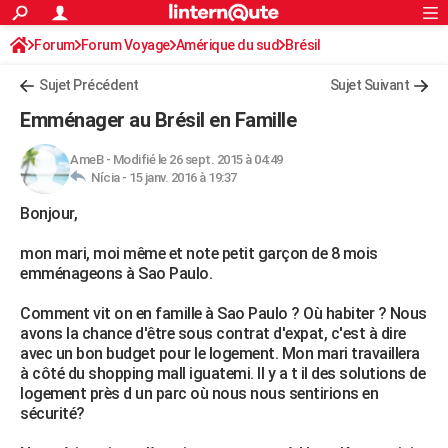
ACTUALITÉS
Forum
Forum Voyage
Amérique du sud
Connexion
S'inscrire
Brésil
Rechercher
Société
Education
Villes
Politique
Faits Divers
Monde
+
SPORT
Sujet Précédent
Sujet Suivant
Football
Cyclisme
Forum
Coupe du monde 2026
Tennis
Rugby
CULTURE
Emménager au Brésil en Famille
TNT
Cinéma
Musique
Programme TV
Streaming
Sorties cinéma
+
FINANCE
AmeB
-
Modifié le 26 sept. 2015 à 04:49
Nícia -
15 janv. 2016 à 19:37
Impôts
Immobilier
Banque
Crédit
Retraite
Epargne
Risques naturels par ville
Assurance
AUTO
Bonjour,
Réserver un essai
Berlines
Forum auto
Essais
Citadines
SUV
+
HIGH-TECH
mon mari, moi même et note petit garçon de 8 mois
Meilleur smartphone
Ordinateurs
Guide high-tech
Mobiles
Internet
Jeux vidéo
+
BRICOLAGE
emménageons à Sao Paulo.
Aménagement intérieur
Cuisine
Jardinage
+
Forum
Extérieur
Salle de bains
Rangement
WEEK-END
Comment vit on en famille à Sao Paulo ? Où habiter ? Nous
avons la chance d'être sous contrat d'expat, c'est à dire
Escapades
Expositions
Week-end nature
Guides de France
Patrimoine
Musées
+
LIFESTYLE
avec un bon budget pour le logement. Mon mari travaillera
à côté du shopping mall iguatemi. Il y a t il des solutions de
Bien-être
Mode
+
Art de vivre
Loisirs
Modes de vie
SANTE
logement près d un parc où nous nous sentirions en
sécurité?
Guide de la santé
Médicaments
+
Alimentation
Maladies
Sommeil
VOYAGE