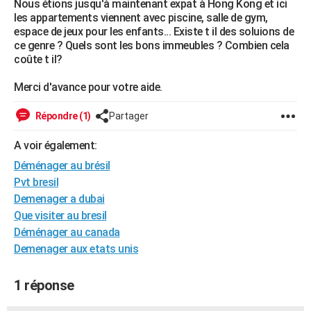
Nous étions jusqu'à maintenant expat à Hong Kong et ici
City break
Voyage de noces
Climat
Destinations
Voyage nature
Forum
+
les appartements viennent avec piscine, salle de gym,
PHOTO
espace de jeux pour les enfants... Existe t il des soluions de
ce genre ? Quels sont les bons immeubles ? Combien cela
GUIDES D'ACHAT
coûte t il?
BONS PLANS
Merci d'avance pour votre aide.
CARTE DE VOEUX
Répondre (1)
Partager
Carte Bonne année
Carte Pâques
Carte de Noël
Carte Saint-Valentin
Carte d'anniversaire
DICTIONNAIRE
A voir également:
Biographies
Expressions
Dictionnaire
Citations
Proverbes
PROGRAMME TV
Déménager au brésil
Pvt bresil
COPAINS D'AVANT
Demenager a dubai
Se connecter
Collèges
Universités
Service militaire
S'inscrire
Lycées
Primaires
Entreprises
Avis de recherche
AVIS DE DÉCÈS
Que visiter au bresil
Déménager au canada
FORUM
Demenager aux etats unis
Lifestyle
Sport
Television
Cinema
Bricolage
Culture
Auto
Voyage
1 réponse