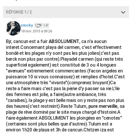
RÉPONSE 1 / 2
snocky.
147
18 nov. 2015 à 09:26
Bjr, cancun est a fuir
ABSOLUMENT
, ca n'a aucun
interet.Concernant playa del carmen, c'est effectivement
bondé et les plages n'y sont pas les plus jolies(c'est pas
berck non plus par contre).Playadel carmen (qui reste très
superficiel egalement) est constitué de 3 ou 4 longues
"avenues" extremement commercantes (facon argeles en
puissance 10 si vous connaissez) et remplies d'hotel.C'est
une atmosphère très "vivante"(comprenez bruyant)Ca
reste a faire mais c'est pas la peine d'y passer sa vie.L'ile
des femmes est jolie, a faire(autre ambiance, très
"caraibes), la plage y est belle mais on y reste pas non plus
des heures(c'est restreint).Reste Tulum,
pure merveille
, sa
plage de rêve dominé par le site maya chargé d'histoire.A
faire également ABSOLUMENT les plongées en "cenotes"
(certaines sont plus belles que d'autres).Tulum est a
environ 1h20 de playa et 3h de cancun.Chitzen iza est