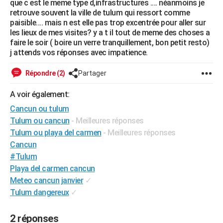
que c est le meme type d,infrastructures .... néanmoins je
City break
Voyage de noces
Climat
Destinations
Voyage nature
Forum
+
retrouve souvent la ville de tulum qui ressort comme
PHOTO
paisible.... mais n est elle pas trop excentrée pour aller sur
les lieux de mes visites? y a t il tout de meme des choses a
GUIDES D'ACHAT
faire le soir ( boire un verre tranquillement, bon petit resto)
j attends vos réponses avec impatience.
BONS PLANS
CARTE DE VOEUX
Répondre (2)
Partager
Carte Bonne année
Carte Pâques
Carte de Noël
Carte Saint-Valentin
Carte d'anniversaire
DICTIONNAIRE
A voir également:
Cancun ou tulum
Biographies
Expressions
Dictionnaire
Citations
Proverbes
PROGRAMME TV
Tulum ou cancun
- Meilleures réponses
Tulum ou playa del carmen
- Meilleures réponses
COPAINS D'AVANT
Cancun
Se connecter
Collèges
Universités
Service militaire
S'inscrire
Lycées
Primaires
Entreprises
Avis de recherche
AVIS DE DÉCÈS
#Tulum
Playa del carmen cancun
FORUM
Meteo cancun janvier
✓
Lifestyle
Sport
Television
Cinema
Bricolage
Culture
Auto
Voyage
Tulum dangereux
✓
2 réponses