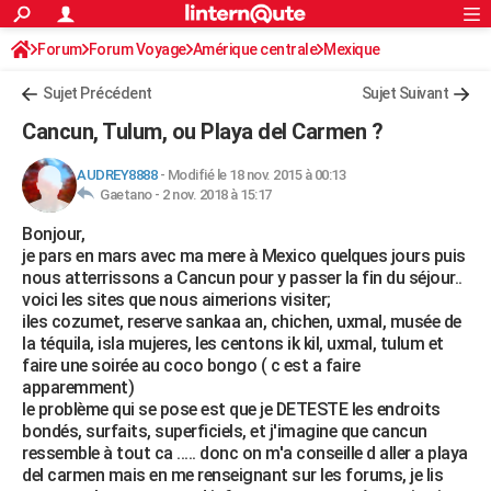
ACTUALITÉS
Forum
Forum Voyage
Amérique centrale
Connexion
S'inscrire
Mexique
Rechercher
Société
Education
Villes
Politique
Faits Divers
Monde
+
SPORT
Sujet Précédent
Sujet Suivant
Football
Cyclisme
Forum
Coupe du monde 2026
Tennis
Rugby
CULTURE
Cancun, Tulum, ou Playa del Carmen ?
TNT
Cinéma
Musique
Programme TV
Streaming
Sorties cinéma
+
FINANCE
AUDREY8888
-
Modifié le 18 nov. 2015 à 00:13
Gaetano -
2 nov. 2018 à 15:17
Impôts
Immobilier
Banque
Crédit
Retraite
Epargne
Risques naturels par ville
Assurance
AUTO
Bonjour,
Réserver un essai
Berlines
Forum auto
Essais
Citadines
SUV
+
HIGH-TECH
je pars en mars avec ma mere à Mexico quelques jours puis
nous atterrissons a Cancun pour y passer la fin du séjour..
Meilleur smartphone
Ordinateurs
Guide high-tech
Mobiles
Internet
Jeux vidéo
+
BRICOLAGE
voici les sites que nous aimerions visiter;
iles cozumet, reserve sankaa an, chichen, uxmal, musée de
Aménagement intérieur
Cuisine
Jardinage
+
Forum
Extérieur
Salle de bains
Rangement
WEEK-END
la téquila, isla mujeres, les centons ik kil, uxmal, tulum et
faire une soirée au coco bongo ( c est a faire
Escapades
Expositions
Week-end nature
Guides de France
Patrimoine
Musées
+
LIFESTYLE
apparemment)
le problème qui se pose est que je DETESTE les endroits
Bien-être
Mode
+
Art de vivre
Loisirs
Modes de vie
SANTE
bondés, surfaits, superficiels, et j'imagine que cancun
ressemble à tout ca ..... donc on m'a conseille d aller a playa
Guide de la santé
Médicaments
+
Alimentation
Maladies
Sommeil
VOYAGE
del carmen mais en me renseignant sur les forums, je lis