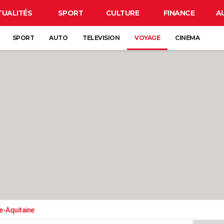
TUALITÉS
SPORT
CULTURE
FINANCE
A
SPORT
AUTO
TELEVISION
VOYAGE
CINEMA
e-Aquitaine