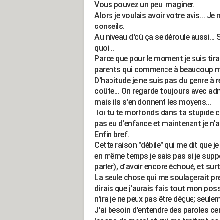
Vous pouvez un peu imaginer.
Alors je voulais avoir votre avis... Je
conseils.
Au niveau d'où ça se déroule aussi... 
quoi...
Parce que pour le moment je suis tira
parents qui commence à beaucoup m'i
D'habitude je ne suis pas du genre à r
coûte... On regarde toujours avec adm
mais ils s'en donnent les moyens...
Toi tu te morfonds dans ta stupide c
pas eu d'enfance et maintenant je n'a
Enfin bref.
Cette raison "débile" qui me dit que je 
en même temps je sais pas si je suppo
parler), d'avoir encore échoué, et sur
La seule chose qui me soulagerait pre
dirais que j'aurais fais tout mon po
n'ira je ne peux pas être déçue; seulem
J'ai besoin d'entendre des paroles ce