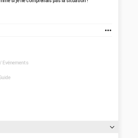
mme si je ne comprenais pas la situation !
s / Evénements
Guide