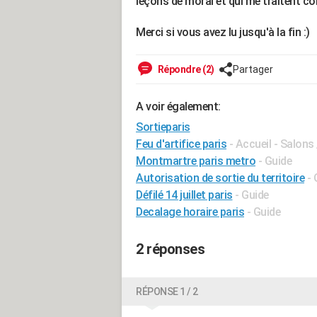
leçons de moral et qui me traitent co
Merci si vous avez lu jusqu'à la fin :)
Répondre (2)
Partager
A voir également:
Sortieparis
Feu d'artifice paris
- Accueil - Salon
Montmartre paris metro
- Guide
Autorisation de sortie du territoire
- 
Défilé 14 juillet paris
- Guide
Decalage horaire paris
- Guide
2 réponses
RÉPONSE 1 / 2