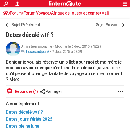
ACTUALITÉS
Forum
Forum Voyage
Afrique de l'ouest et centre
Connexion
S'inscrire
Mali
Rechercher
Société
Education
Villes
Politique
Faits Divers
Monde
+
SPORT
Sujet Précédent
Sujet Suivant
Football
Cyclisme
Forum
Coupe du monde 2026
Tennis
Rugby
CULTURE
Dates décalé wtf ?
TNT
Cinéma
Musique
Programme TV
Streaming
Sorties cinéma
+
FINANCE
Utilisateur anonyme
-
Modifié le 6 déc. 2015 à 12:29
tisserandjean7
-
7 déc. 2015 à 08:29
Impôts
Immobilier
Banque
Crédit
Retraite
Epargne
Risques naturels par ville
Assurance
AUTO
Bonjour je voulais réserver un billet pour moi et ma mère je
Réserver un essai
Berlines
Forum auto
Essais
Citadines
SUV
+
HIGH-TECH
voulais savoir quesque c'est les dates décalé ça veut dire
qu'il peuvent changer la date de voyage au dernier moment
Meilleur smartphone
Ordinateurs
Guide high-tech
Mobiles
Internet
Jeux vidéo
+
BRICOLAGE
? Merci.
Aménagement intérieur
Cuisine
Jardinage
+
Forum
Extérieur
Salle de bains
Rangement
WEEK-END
Répondre (1)
Partager
Escapades
Expositions
Week-end nature
Guides de France
Patrimoine
Musées
+
LIFESTYLE
A voir également:
Dates décalé wtf ?
Bien-être
Mode
+
Art de vivre
Loisirs
Modes de vie
SANTE
Dates jours fériés 2026
Guide de la santé
Médicaments
+
Alimentation
Maladies
Sommeil
VOYAGE
Dates pleine lune