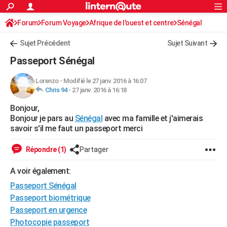
ACTUALITÉS
Forum
Forum Voyage
Afrique de l'ouest et centre
Connexion
S'inscrire
Sénégal
Rechercher
Société
Education
Villes
Politique
Faits Divers
Monde
+
SPORT
Sujet Précédent
Sujet Suivant
Football
Cyclisme
Forum
Coupe du monde 2026
Tennis
Rugby
CULTURE
Passeport Sénégal
TNT
Cinéma
Musique
Programme TV
Streaming
Sorties cinéma
+
FINANCE
Lorenzo
-
Modifié le 27 janv. 2016 à 16:07
Chris 94
-
27 janv. 2016 à 16:18
Impôts
Immobilier
Banque
Crédit
Retraite
Epargne
Risques naturels par ville
Assurance
AUTO
Bonjour,
Réserver un essai
Berlines
Forum auto
Essais
Citadines
SUV
+
HIGH-TECH
Bonjour je pars au
Sénégal
avec ma famille et j'aimerais
savoir s'il me faut un passeport merci
Meilleur smartphone
Ordinateurs
Guide high-tech
Mobiles
Internet
Jeux vidéo
+
BRICOLAGE
Répondre (1)
Partager
Aménagement intérieur
Cuisine
Jardinage
+
Forum
Extérieur
Salle de bains
Rangement
WEEK-END
A voir également:
Escapades
Expositions
Week-end nature
Guides de France
Patrimoine
Musées
+
LIFESTYLE
Passeport Sénégal
Bien-être
Mode
+
Art de vivre
Loisirs
Modes de vie
Passeport biométrique
SANTE
Passeport en urgence
Guide de la santé
Médicaments
+
Alimentation
Maladies
Sommeil
VOYAGE
Photocopie passeport