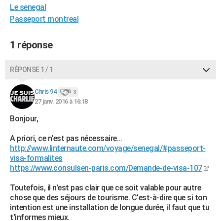
Le senegal
City break
Voyage de noces
Climat
Destinations
Voyage nature
Forum
+
PHOTO
Passeport montreal
GUIDES D'ACHAT
1 réponse
BONS PLANS
RÉPONSE 1 / 1
CARTE DE VOEUX
Carte Bonne année
Carte Pâques
Carte de Noël
Carte Saint-Valentin
Carte d'anniversaire
DICTIONNAIRE
Chris 94
3
27 janv. 2016 à 16:18
Biographies
Expressions
Dictionnaire
Citations
Proverbes
PROGRAMME TV
Bonjour,
COPAINS D'AVANT
A priori, ce n'est pas nécessaire...
http://www.linternaute.com/voyage/senegal/#passeport-
Se connecter
Collèges
Universités
Service militaire
S'inscrire
Lycées
Primaires
Entreprises
Avis de recherche
AVIS DE DÉCÈS
visa-formalites
https://www.consulsen-paris.com/Demande-de-visa-107
FORUM
Toutefois, il n'est pas clair que ce soit valable pour autre
Lifestyle
Sport
Television
Cinema
Bricolage
Culture
Auto
Voyage
chose que des séjours de tourisme. C'est-à-dire que si ton
intention est une installation de longue durée, il faut que tu
t'informes mieux.