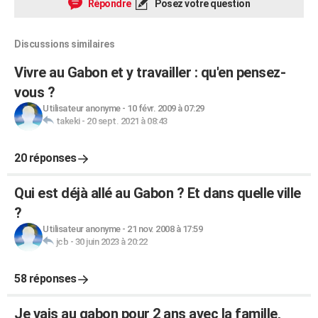
Répondre
Posez votre question
Discussions similaires
Vivre au Gabon et y travailler : qu'en pensez-
vous ?
Utilisateur anonyme
-
10 févr. 2009 à 07:29
takeki
-
20 sept. 2021 à 08:43
20 réponses
Qui est déjà allé au Gabon ? Et dans quelle ville
?
Utilisateur anonyme
-
21 nov. 2008 à 17:59
jcb
-
30 juin 2023 à 20:22
58 réponses
Je vais au gabon pour 2 ans avec la famille,