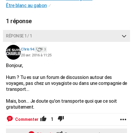
Être blanc au gabon
✓
City break
Voyage de noces
Climat
Destinations
Voyage nature
Forum
+
PHOTO
GUIDES D'ACHAT
1 réponse
BONS PLANS
RÉPONSE 1 / 1
CARTE DE VOEUX
Chris 94
3
Carte Bonne année
Carte Pâques
Carte de Noël
Carte Saint-Valentin
Carte d'anniversaire
DICTIONNAIRE
20 avr. 2016 à 11:25
Bonjour,
Biographies
Expressions
Dictionnaire
Citations
Proverbes
PROGRAMME TV
Hum ? Tu es sur un forum de discussion autour des
COPAINS D'AVANT
voyages, pas chez un voyagiste ou dans une compagnie de
transport...
Se connecter
Collèges
Universités
Service militaire
S'inscrire
Lycées
Primaires
Entreprises
Avis de recherche
AVIS DE DÉCÈS
Mais, bon... Je doute qu'on transporte quoi que ce soit
FORUM
gratuitement.
Lifestyle
Sport
Television
Cinema
Bricolage
Culture
Auto
Voyage
1
Commenter