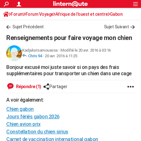
ACTUALITÉS
Forum
Forum Voyage
Afrique de l'ouest et centre
Connexion
S'inscrire
Gabon
Rechercher
Société
Education
Villes
Politique
Faits Divers
Monde
+
SPORT
Sujet Précédent
Sujet Suivant
Football
Cyclisme
Forum
Coupe du monde 2026
Tennis
Rugby
CULTURE
Renseignements pour faire voyage mon chien
TNT
Cinéma
Musique
Programme TV
Streaming
Sorties cinéma
+
FINANCE
Kadjakatsamouassa
-
Modifié le 20 avr. 2016 à 03:16
Chris 94
-
20 avr. 2016 à 11:25
Impôts
Immobilier
Banque
Crédit
Retraite
Epargne
Risques naturels par ville
Assurance
AUTO
Bonjour excusé moi juste savoir si on pays des frais
Réserver un essai
Berlines
Forum auto
Essais
Citadines
SUV
+
HIGH-TECH
supplémentaires pour transporter un chien dans une cage
Meilleur smartphone
Ordinateurs
Guide high-tech
Mobiles
Internet
Jeux vidéo
+
BRICOLAGE
Répondre (1)
Partager
Aménagement intérieur
Cuisine
Jardinage
+
Forum
Extérieur
Salle de bains
Rangement
WEEK-END
A voir également:
Escapades
Expositions
Week-end nature
Guides de France
Patrimoine
Musées
+
Chien gabon
LIFESTYLE
Jours fériés gabon 2026
Bien-être
Mode
+
Art de vivre
Loisirs
Modes de vie
SANTE
Chien avion prix
Constellation du chien sirius
Guide de la santé
Médicaments
+
Alimentation
Maladies
Sommeil
VOYAGE
Carnet de vaccination international gabon