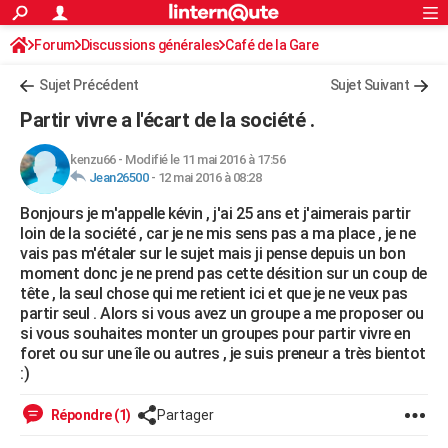
ACTUALITÉS
Forum
Discussions générales
Connexion
S'inscrire
Café de la Gare
Rechercher
Société
Education
Villes
Politique
Faits Divers
Monde
+
SPORT
Sujet Précédent
Sujet Suivant
Football
Cyclisme
Forum
Coupe du monde 2026
Tennis
Rugby
CULTURE
Partir vivre a l'écart de la société .
TNT
Cinéma
Musique
Programme TV
Streaming
Sorties cinéma
+
FINANCE
kenzu66
-
Modifié le 11 mai 2016 à 17:56
Jean26500
-
12 mai 2016 à 08:28
Impôts
Immobilier
Banque
Crédit
Retraite
Epargne
Risques naturels par ville
Assurance
AUTO
Bonjours je m'appelle kévin , j'ai 25 ans et j'aimerais partir
Réserver un essai
Berlines
Forum auto
Essais
Citadines
SUV
+
HIGH-TECH
loin de la société , car je ne mis sens pas a ma place , je ne
vais pas m'étaler sur le sujet mais ji pense depuis un bon
Meilleur smartphone
Ordinateurs
Guide high-tech
Mobiles
Internet
Jeux vidéo
+
BRICOLAGE
moment donc je ne prend pas cette désition sur un coup de
tête , la seul chose qui me retient ici et que je ne veux pas
Aménagement intérieur
Cuisine
Jardinage
+
Forum
Extérieur
Salle de bains
Rangement
WEEK-END
partir seul . Alors si vous avez un groupe a me proposer ou
si vous souhaites monter un groupes pour partir vivre en
Escapades
Expositions
Week-end nature
Guides de France
Patrimoine
Musées
+
LIFESTYLE
foret ou sur une île ou autres , je suis preneur a très bientot
:)
Bien-être
Mode
+
Art de vivre
Loisirs
Modes de vie
SANTE
Répondre (1)
Partager
Guide de la santé
Médicaments
+
Alimentation
Maladies
Sommeil
VOYAGE