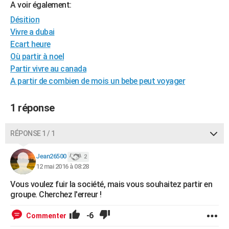
A voir également:
City break
Voyage de noces
Climat
Destinations
Voyage nature
Forum
+
PHOTO
Désition
Vivre a dubai
GUIDES D'ACHAT
Ecart heure
BONS PLANS
Où partir à noel
Partir vivre au canada
CARTE DE VOEUX
A partir de combien de mois un bebe peut voyager
Carte Bonne année
Carte Pâques
Carte de Noël
Carte Saint-Valentin
Carte d'anniversaire
DICTIONNAIRE
1 réponse
Biographies
Expressions
Dictionnaire
Citations
Proverbes
PROGRAMME TV
RÉPONSE 1 / 1
COPAINS D'AVANT
Se connecter
Collèges
Universités
Service militaire
S'inscrire
Lycées
Primaires
Entreprises
Avis de recherche
Jean26500
2
AVIS DE DÉCÈS
12 mai 2016 à 08:28
FORUM
Vous voulez fuir la société, mais vous souhaitez partir en
groupe. Cherchez l'erreur !
Lifestyle
Sport
Television
Cinema
Bricolage
Culture
Auto
Voyage
-6
Commenter