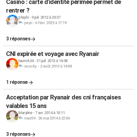
Casino : carte d'identité périmée permet de
rentrer ?
phiphi
-
9 juil. 2012 à 20:37
peyo
-
6 févr. 2023 à 17:19
3 réponses
CNI expirée et voyage avec Ryanair
laurick34
-
31 juil. 2013 à 16:08
snocky.
-
2 août 2013 à 14:08
1 réponse
Acceptation par Ryanair des cni françaises
valables 15 ans
Maryline
-
7 avr. 2014 à 10:11
max59
-
26 mai 2014 à 22:06
3 réponses