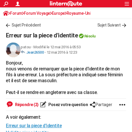
ACTUALITÉS
Forum
Forum Voyage
Europe
Connexion
S'inscrire
Royaume-Uni
Rechercher
Société
Education
Villes
Politique
Faits Divers
Monde
+
SPORT
Sujet Précédent
Sujet Suivant
Football
Cyclisme
Forum
Coupe du monde 2026
Tennis
Rugby
CULTURE
Erreur sur la piece d'identite
Résolu
TNT
Cinéma
Musique
Programme TV
Streaming
Sorties cinéma
+
FINANCE
patou
-
Modifié le 12 mai 2016 à 05:53
Jean26500
-
12 mai 2016 à 12:23
Impôts
Immobilier
Banque
Crédit
Retraite
Epargne
Risques naturels par ville
Assurance
AUTO
Bonjour,
Réserver un essai
Berlines
Forum auto
Essais
Citadines
SUV
+
HIGH-TECH
nous venons de remarquer que la piece d'identite de mon
fils à une erreur. La sous préfecture a indiqué sexe féminin
Meilleur smartphone
Ordinateurs
Guide high-tech
Mobiles
Internet
Jeux vidéo
+
BRICOLAGE
et il est de sexe masculin.
Aménagement intérieur
Cuisine
Jardinage
+
Forum
Extérieur
Salle de bains
Rangement
WEEK-END
Peut-il se rendre en angleterre avec sa classe.
Escapades
Expositions
Week-end nature
Guides de France
Patrimoine
Musées
+
LIFESTYLE
Répondre (2)
Posez votre question
Partager
Bien-être
Mode
+
Art de vivre
Loisirs
Modes de vie
SANTE
A voir également:
Erreur sur la piece d'identite
Guide de la santé
Médicaments
+
Alimentation
Maladies
Sommeil
VOYAGE