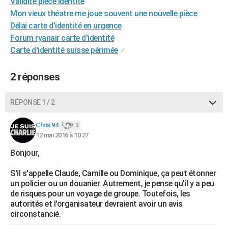
Validite piece identite
City break
Voyage de noces
Climat
Destinations
Voyage nature
Forum
+
PHOTO
Mon vieux théatre me joue souvent une nouvelle pièce
Délai carte d'identité en urgence
GUIDES D'ACHAT
Forum ryanair carte d'identité
Carte d'identité suisse périmée
✓
BONS PLANS
CARTE DE VOEUX
2 réponses
Carte Bonne année
Carte Pâques
Carte de Noël
Carte Saint-Valentin
Carte d'anniversaire
DICTIONNAIRE
RÉPONSE 1 / 2
Biographies
Expressions
Dictionnaire
Citations
Proverbes
PROGRAMME TV
Chris 94
3
12 mai 2016 à 10:27
COPAINS D'AVANT
Bonjour,
Se connecter
Collèges
Universités
Service militaire
S'inscrire
Lycées
Primaires
Entreprises
Avis de recherche
AVIS DE DÉCÈS
S'il s'appelle Claude, Camille ou Dominique, ça peut étonner
FORUM
un policier ou un douanier. Autrement, je pense qu'il y a peu
de risques pour un voyage de groupe. Toutefois, les
Lifestyle
Sport
Television
Cinema
Bricolage
Culture
Auto
Voyage
autorités et l'organisateur devraient avoir un avis
circonstancié.