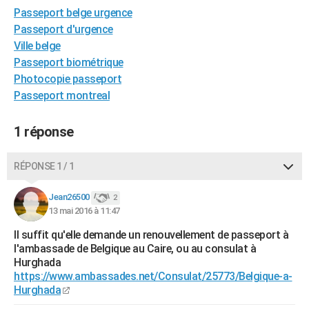
Passeport belge urgence
City break
Voyage de noces
Climat
Destinations
Voyage nature
Forum
+
PHOTO
Passeport d'urgence
GUIDES D'ACHAT
Ville belge
Passeport biométrique
BONS PLANS
Photocopie passeport
Passeport montreal
CARTE DE VOEUX
Carte Bonne année
Carte Pâques
Carte de Noël
Carte Saint-Valentin
Carte d'anniversaire
DICTIONNAIRE
1 réponse
Biographies
Expressions
Dictionnaire
Citations
Proverbes
PROGRAMME TV
RÉPONSE 1 / 1
COPAINS D'AVANT
Jean26500
2
Se connecter
Collèges
Universités
Service militaire
S'inscrire
Lycées
Primaires
Entreprises
Avis de recherche
13 mai 2016 à 11:47
AVIS DE DÉCÈS
Il suffit qu'elle demande un renouvellement de passeport à
FORUM
l'ambassade de Belgique au Caire, ou au consulat à
Hurghada
Lifestyle
Sport
Television
Cinema
Bricolage
Culture
Auto
Voyage
https://www.ambassades.net/Consulat/25773/Belgique-a-
Hurghada