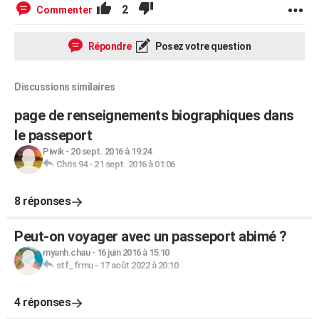
2
Commenter
Répondre
Posez votre question
Discussions similaires
page de renseignements biographiques dans
le passeport
Piwik
-
20 sept. 2016 à 19:24
Chris 94
-
21 sept. 2016 à 01:06
8 réponses
Peut-on voyager avec un passeport abimé ?
myanh.chau
-
16 juin 2016 à 15:10
stf_frmu
-
17 août 2022 à 20:10
4 réponses