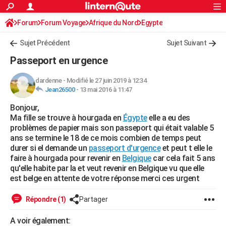
ACTUALITÉS
Forum
Forum Voyage
Afrique du Nord
Connexion
S'inscrire
Egypte
Rechercher
Société
Education
Villes
Politique
Faits Divers
Monde
+
SPORT
Sujet Précédent
Sujet Suivant
Football
Cyclisme
Forum
Coupe du monde 2026
Tennis
Rugby
CULTURE
Passeport en urgence
TNT
Cinéma
Musique
Programme TV
Streaming
Sorties cinéma
+
FINANCE
dardenne
-
Modifié le 27 juin 2019 à 12:34
Jean26500
-
13 mai 2016 à 11:47
Impôts
Immobilier
Banque
Crédit
Retraite
Epargne
Risques naturels par ville
Assurance
AUTO
Bonjour,
Réserver un essai
Berlines
Forum auto
Essais
Citadines
SUV
+
HIGH-TECH
Ma fille se trouve à hourgada en
Égypte
elle a eu des
problèmes de papier mais son passeport qui était valable 5
Meilleur smartphone
Ordinateurs
Guide high-tech
Mobiles
Internet
Jeux vidéo
+
BRICOLAGE
ans se termine le 18 de ce mois combien de temps peut
durer si el demande un
passeport d'urgence
et peut t elle le
Aménagement intérieur
Cuisine
Jardinage
+
Forum
Extérieur
Salle de bains
Rangement
WEEK-END
faire à hourgada pour revenir en
Belgique
car cela fait 5 ans
qu'elle habite par la et veut revenir en Belgique vu que elle
Escapades
Expositions
Week-end nature
Guides de France
Patrimoine
Musées
+
LIFESTYLE
est belge en attente de votre réponse merci ces urgent
Bien-être
Mode
+
Art de vivre
Loisirs
Modes de vie
SANTE
Répondre (1)
Partager
Guide de la santé
Médicaments
+
Alimentation
Maladies
Sommeil
VOYAGE
A voir également: