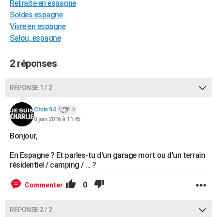
Retraite en espagne
City break
Voyage de noces
Climat
Destinations
Voyage nature
Forum
+
PHOTO
Soldes espagne
Vivre en espagne
GUIDES D'ACHAT
Salou, espagne
BONS PLANS
2 réponses
CARTE DE VOEUX
Carte Bonne année
Carte Pâques
Carte de Noël
Carte Saint-Valentin
Carte d'anniversaire
RÉPONSE 1 / 2
DICTIONNAIRE
Biographies
Expressions
Dictionnaire
Citations
Proverbes
Chris 94
PROGRAMME TV
3
8 juin 2016 à 11:45
COPAINS D'AVANT
Bonjour,
Se connecter
Collèges
Universités
Service militaire
S'inscrire
Lycées
Primaires
Entreprises
Avis de recherche
AVIS DE DÉCÈS
En Espagne ? Et parles-tu d'un garage mort ou d'un terrain
résidentiel / camping / ... ?
FORUM
0
Commenter
Lifestyle
Sport
Television
Cinema
Bricolage
Culture
Auto
Voyage
RÉPONSE 2 / 2