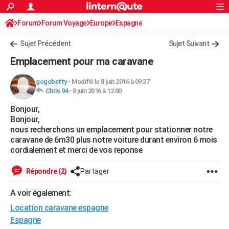
ACTUALITÉS
Forum
Forum Voyage
Europe
Connexion
S'inscrire
Espagne
Rechercher
Société
Education
Villes
Politique
Faits Divers
Monde
+
SPORT
Sujet Précédent
Sujet Suivant
Football
Cyclisme
Forum
Coupe du monde 2026
Tennis
Rugby
CULTURE
Emplacement pour ma caravane
TNT
Cinéma
Musique
Programme TV
Streaming
Sorties cinéma
+
FINANCE
gogobetty
-
Modifié le 8 juin 2016 à 09:37
Chris 94
-
8 juin 2016 à 12:00
Impôts
Immobilier
Banque
Crédit
Retraite
Epargne
Risques naturels par ville
Assurance
AUTO
Bonjour,
Réserver un essai
Berlines
Forum auto
Essais
Citadines
SUV
+
HIGH-TECH
Bonjour,
nous recherchons un emplacement pour stationner notre
Meilleur smartphone
Ordinateurs
Guide high-tech
Mobiles
Internet
Jeux vidéo
+
BRICOLAGE
caravane de 6m30 plus notre voiture durant environ 6 mois
cordialement et merci de vos reponse
Aménagement intérieur
Cuisine
Jardinage
+
Forum
Extérieur
Salle de bains
Rangement
WEEK-END
Répondre (2)
Partager
Escapades
Expositions
Week-end nature
Guides de France
Patrimoine
Musées
+
LIFESTYLE
A voir également:
Bien-être
Mode
+
Art de vivre
Loisirs
Modes de vie
SANTE
Location caravane espagne
Guide de la santé
Médicaments
+
Alimentation
Maladies
Sommeil
Espagne
VOYAGE