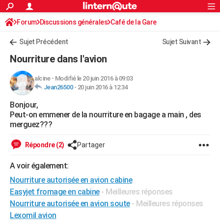
ACTUALITÉS
Forum
Discussions générales
Connexion
S'inscrire
Café de la Gare
Rechercher
Société
Education
Villes
Politique
Faits Divers
Monde
+
SPORT
Sujet Précédent
Sujet Suivant
Football
Cyclisme
Forum
Coupe du monde 2026
Tennis
Rugby
CULTURE
Nourriture dans l'avion
TNT
Cinéma
Musique
Programme TV
Streaming
Sorties cinéma
+
FINANCE
alcine
-
Modifié le 20 juin 2016 à 09:03
Jean26500
-
20 juin 2016 à 12:34
Impôts
Immobilier
Banque
Crédit
Retraite
Epargne
Risques naturels par ville
Assurance
AUTO
Bonjour,
Réserver un essai
Berlines
Forum auto
Essais
Citadines
SUV
+
HIGH-TECH
Peut-on emmener de la nourriture en bagage a main , des
merguez???
Meilleur smartphone
Ordinateurs
Guide high-tech
Mobiles
Internet
Jeux vidéo
+
BRICOLAGE
Répondre (2)
Partager
Aménagement intérieur
Cuisine
Jardinage
+
Forum
Extérieur
Salle de bains
Rangement
WEEK-END
A voir également:
Escapades
Expositions
Week-end nature
Guides de France
Patrimoine
Musées
+
LIFESTYLE
Nourriture autorisée en avion cabine
Bien-être
Mode
+
Art de vivre
Loisirs
Modes de vie
Easyjet fromage en cabine
- Meilleures réponses
SANTE
Nourriture autorisée en avion soute
- Meilleures réponses
Guide de la santé
Médicaments
+
Alimentation
Maladies
Sommeil
VOYAGE
Lexomil avion