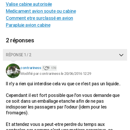
Valise cabine autorisée
City break
Voyage de noces
Climat
Destinations
Voyage nature
Forum
+
PHOTO
Medicament avion soute ou cabine
Comment etre surclassé en avion
GUIDES D'ACHAT
Parapluie avion cabine
BONS PLANS
2 réponses
CARTE DE VOEUX
Carte Bonne année
Carte Pâques
Carte de Noël
Carte Saint-Valentin
Carte d'anniversaire
DICTIONNAIRE
RÉPONSE 1 / 2
Biographies
Expressions
Dictionnaire
Citations
Proverbes
PROGRAMME TV
contrariness
170
Modifié par contrariness le 20/06/2016 12:29
COPAINS D'AVANT
Il n'y a rien qui interdise cela vu que ce n'est pas un liquide..
Se connecter
Collèges
Universités
Service militaire
S'inscrire
Lycées
Primaires
Entreprises
Avis de recherche
AVIS DE DÉCÈS
Cependant il est fort possible que l'on vous demande que
ce soit dans un emballage etanche afin de ne pas
FORUM
indisposer les passagers par l'odeur (idem pour les
Lifestyle
Sport
Television
Cinema
Bricolage
Culture
Auto
Voyage
fromages).
Et attendez vous a peut-etre perdre du temps aux