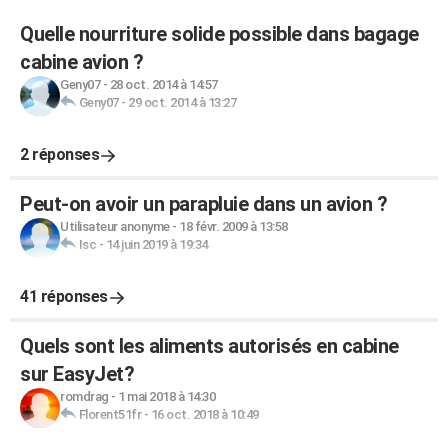
Quelle nourriture solide possible dans bagage
cabine avion ?
Geny07
-
28 oct. 2014 à 14:57
Geny07
-
29 oct. 2014 à 13:27
2 réponses
Peut-on avoir un parapluie dans un avion ?
Utilisateur anonyme
-
18 févr. 2009 à 13:58
Isc
-
14 juin 2019 à 19:34
41 réponses
Quels sont les aliments autorisés en cabine
sur EasyJet?
romdrag
-
1 mai 2018 à 14:30
Florent51fr
-
16 oct. 2018 à 10:49