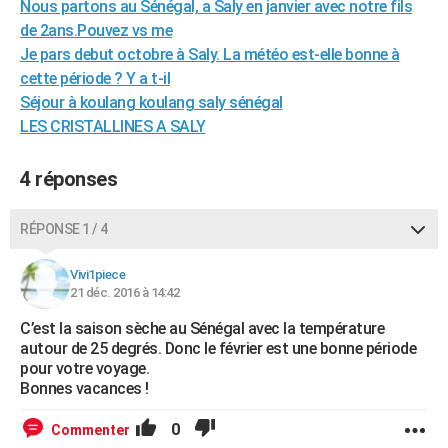
Nous partons au Sénégal, a Saly en janvier avec notre fils
City break
Voyage de noces
Climat
Destinations
Voyage nature
Forum
+
PHOTO
de 2ans.Pouvez vs me
Je pars debut octobre à Saly. La météo est-elle bonne à
GUIDES D'ACHAT
cette période ? Y a t-il
Séjour à koulang koulang saly sénégal
BONS PLANS
LES CRISTALLINES A SALY
CARTE DE VOEUX
4 réponses
Carte Bonne année
Carte Pâques
Carte de Noël
Carte Saint-Valentin
Carte d'anniversaire
DICTIONNAIRE
Biographies
Expressions
Dictionnaire
Citations
Proverbes
PROGRAMME TV
RÉPONSE 1 / 4
COPAINS D'AVANT
Vivi1piece
21 déc. 2016 à 14:42
Se connecter
Collèges
Universités
Service militaire
S'inscrire
Lycées
Primaires
Entreprises
Avis de recherche
AVIS DE DÉCÈS
C’est la saison sèche au Sénégal avec la température
autour de 25 degrés. Donc le février est une bonne période
FORUM
pour votre voyage.
Lifestyle
Sport
Television
Cinema
Bricolage
Culture
Auto
Voyage
Bonnes vacances !
0
Commenter