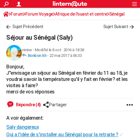
ACTUALITÉS
Forum
Forum Voyage
Afrique de l'ouest et centre
Connexion
S'inscrire
Sénégal
Rechercher
Société
Education
Villes
Politique
Faits Divers
Monde
+
SPORT
Sujet Précédent
Sujet Suivant
Football
Cyclisme
Forum
Coupe du monde 2026
Tennis
Rugby
CULTURE
Séjour au Sénégal (Saly)
TNT
Cinéma
Musique
Programme TV
Streaming
Sorties cinéma
+
FINANCE
ninine
-
Modifié le 8 oct. 2016 à 18:38
Bonbon.kh
-
22 mai 2017 à 06:33
Impôts
Immobilier
Banque
Crédit
Retraite
Epargne
Risques naturels par ville
Assurance
AUTO
Bonjour,
Réserver un essai
Berlines
Forum auto
Essais
Citadines
SUV
+
HIGH-TECH
J"envisage un séjour au Sénégal en février du 11 au 18, je
voudrai savoir la température qu'il y fait en février? et les
Meilleur smartphone
Ordinateurs
Guide high-tech
Mobiles
Internet
Jeux vidéo
+
BRICOLAGE
visites à faire?
merci de vos réponses
Aménagement intérieur
Cuisine
Jardinage
+
Forum
Extérieur
Salle de bains
Rangement
WEEK-END
Répondre (4)
Partager
Escapades
Expositions
Week-end nature
Guides de France
Patrimoine
Musées
+
LIFESTYLE
A voir également:
Bien-être
Mode
+
Art de vivre
Loisirs
Modes de vie
SANTE
Saly dangereux
Guide de la santé
Médicaments
+
Alimentation
Maladies
Sommeil
Qui a l'idée de s'installer au Sénégal pour la retraite ?
✓
VOYAGE