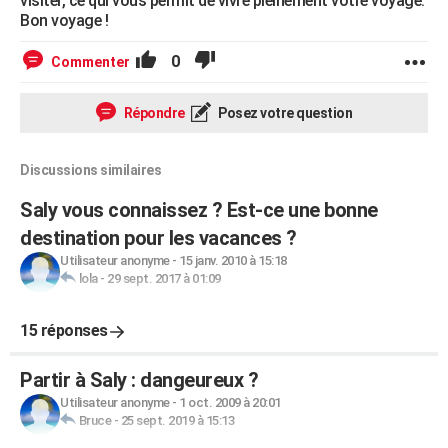
visiter, ce qui vous permit de vivre pleinement votre voyage.
Bon voyage !
0
Commenter
Répondre
Posez votre question
Discussions similaires
Saly vous connaissez ? Est-ce une bonne
destination pour les vacances ?
Utilisateur anonyme
-
15 janv. 2010 à 15:18
lola
-
29 sept. 2017 à 01:09
15 réponses
Partir à Saly : dangeureux ?
Utilisateur anonyme
-
1 oct. 2009 à 20:01
Bruce
-
25 sept. 2019 à 15:13