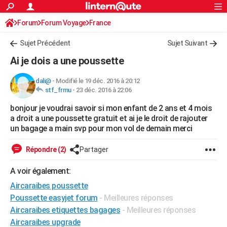
ACTUALITÉS
Forum
Forum Voyage
France
Connexion
S'inscrire
Rechercher
Société
Education
Villes
Politique
Faits Divers
Monde
+
SPORT
Sujet Précédent
Sujet Suivant
Football
Cyclisme
Forum
Coupe du monde 2026
Tennis
Rugby
CULTURE
Ai je dois a une poussette
TNT
Cinéma
Musique
Programme TV
Streaming
Sorties cinéma
+
FINANCE
dali@
-
Modifié le 19 déc. 2016 à 20:12
stf_frmu
-
23 déc. 2016 à 22:06
Impôts
Immobilier
Banque
Crédit
Retraite
Epargne
Risques naturels par ville
Assurance
AUTO
bonjour je voudrai savoir si mon enfant de 2 ans et 4 mois
Réserver un essai
Berlines
Forum auto
Essais
Citadines
SUV
+
HIGH-TECH
a droit a une poussette gratuit et ai je le droit de rajouter
un bagage a main svp pour mon vol de demain merci
Meilleur smartphone
Ordinateurs
Guide high-tech
Mobiles
Internet
Jeux vidéo
+
BRICOLAGE
Répondre (2)
Partager
Aménagement intérieur
Cuisine
Jardinage
+
Forum
Extérieur
Salle de bains
Rangement
WEEK-END
A voir également:
Escapades
Expositions
Week-end nature
Guides de France
Patrimoine
Musées
+
LIFESTYLE
Aircaraibes poussette
Bien-être
Mode
+
Art de vivre
Loisirs
Modes de vie
Poussette easyjet forum
- Meilleures réponses
SANTE
Aircaraibes etiquettes bagages
- Meilleures réponses
Guide de la santé
Médicaments
+
Alimentation
Maladies
Sommeil
VOYAGE
Aircaraibes upgrade