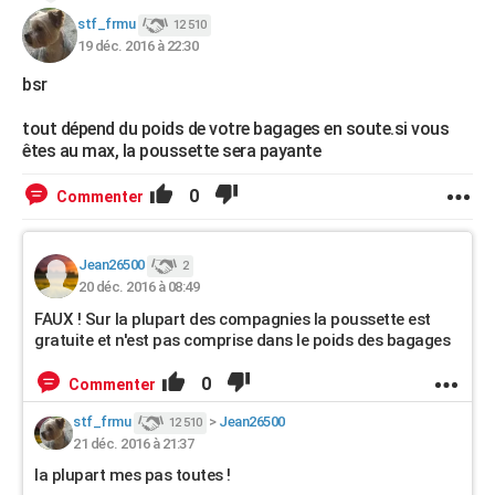
stf_frmu
12 510
19 déc. 2016 à 22:30
bsr
tout dépend du poids de votre bagages en soute.si vous
êtes au max, la poussette sera payante
0
Commenter
Jean26500
2
20 déc. 2016 à 08:49
FAUX ! Sur la plupart des compagnies la poussette est
gratuite et n'est pas comprise dans le poids des bagages
0
Commenter
stf_frmu
>
Jean26500
12 510
21 déc. 2016 à 21:37
la plupart mes pas toutes !