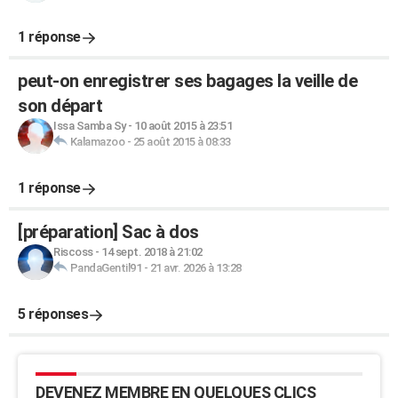
1 réponse
peut-on enregistrer ses bagages la veille de
son départ
Issa Samba Sy
-
10 août 2015 à 23:51
Kalamazoo
-
25 août 2015 à 08:33
1 réponse
[préparation] Sac à dos
Riscoss
-
14 sept. 2018 à 21:02
PandaGentil91
-
21 avr. 2026 à 13:28
5 réponses
DEVENEZ MEMBRE EN QUELQUES CLICS