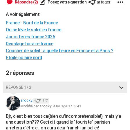
Répondre (2)
Posez votre question
Partager
City break
Voyage de noces
Climat
Destinations
Voyage nature
Forum
+
PHOTO
A voir également:
GUIDES D'ACHAT
France - Nord de la France
Ou se lève le soleil en france
BONS PLANS
Jours feries france 2026
CARTE DE VOEUX
Decalage horaire france
Coucher de soleil : à quelle heure en France et à Paris ?
Carte Bonne année
Carte Pâques
Carte de Noël
Carte Saint-Valentin
Carte d'anniversaire
DICTIONNAIRE
Etoile polaire nord
Biographies
Expressions
Dictionnaire
Citations
Proverbes
PROGRAMME TV
2 réponses
COPAINS D'AVANT
RÉPONSE 1 / 2
Se connecter
Collèges
Universités
Service militaire
S'inscrire
Lycées
Primaires
Entreprises
Avis de recherche
AVIS DE DÉCÈS
snocky.
147
FORUM
Modifié par snocky. le 8/01/2017 13:41
Lifestyle
Sport
Television
Cinema
Bricolage
Culture
Auto
Voyage
Bjr, c'est bien tout ca(bien qu'incomprehensible!), mais y'a
une question??? Ceci dit quand le "touriste" parisien
arretera d'être c.. on aura deja franchi un palier!