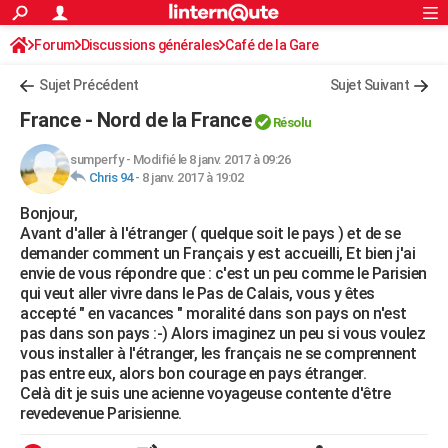
ACTUALITÉS
Forum
Discussions générales
Connexion
S'inscrire
Café de la Gare
Rechercher
Société
Education
Villes
Politique
Faits Divers
Monde
+
SPORT
Sujet Précédent
Sujet Suivant
Football
Cyclisme
Forum
Coupe du monde 2026
Tennis
Rugby
CULTURE
France - Nord de la France
Résolu
TNT
Cinéma
Musique
Programme TV
Streaming
Sorties cinéma
+
FINANCE
sumperfy
-
Modifié le 8 janv. 2017 à 09:26
Chris 94
-
8 janv. 2017 à 19:02
Impôts
Immobilier
Banque
Crédit
Retraite
Epargne
Risques naturels par ville
Assurance
AUTO
Bonjour,
Réserver un essai
Berlines
Forum auto
Essais
Citadines
SUV
+
HIGH-TECH
Avant d'aller à l'étranger ( quelque soit le pays ) et de se
demander comment un Français y est accueilli, Et bien j'ai
Meilleur smartphone
Ordinateurs
Guide high-tech
Mobiles
Internet
Jeux vidéo
+
BRICOLAGE
envie de vous répondre que : c'est un peu comme le Parisien
qui veut aller vivre dans le Pas de Calais, vous y êtes
Aménagement intérieur
Cuisine
Jardinage
+
Forum
Extérieur
Salle de bains
Rangement
WEEK-END
accepté " en vacances " moralité dans son pays on n'est
pas dans son pays :-) Alors imaginez un peu si vous voulez
Escapades
Expositions
Week-end nature
Guides de France
Patrimoine
Musées
+
LIFESTYLE
vous installer à l'étranger, les français ne se comprennent
pas entre eux, alors bon courage en pays étranger.
Bien-être
Mode
+
Art de vivre
Loisirs
Modes de vie
SANTE
Celà dit je suis une acienne voyageuse contente d'être
revedevenue Parisienne.
Guide de la santé
Médicaments
+
Alimentation
Maladies
Sommeil
VOYAGE