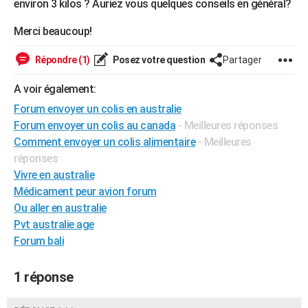
environ 3 kilos ? Auriez vous quelques conseils en général?
City break
Voyage de noces
Climat
Destinations
Voyage nature
Forum
+
PHOTO
Merci beaucoup!
GUIDES D'ACHAT
Répondre (1)
Posez votre question
Partager
BONS PLANS
A voir également:
CARTE DE VOEUX
Forum envoyer un colis en australie
Carte Bonne année
Carte Pâques
Carte de Noël
Carte Saint-Valentin
Carte d'anniversaire
Forum envoyer un colis au canada
- Meilleures réponses
DICTIONNAIRE
Comment envoyer un colis alimentaire
- Meilleures
Biographies
Expressions
Dictionnaire
Citations
Proverbes
PROGRAMME TV
réponses
Vivre en australie
COPAINS D'AVANT
Médicament peur avion forum
Ou aller en australie
Se connecter
Collèges
Universités
Service militaire
S'inscrire
Lycées
Primaires
Entreprises
Avis de recherche
AVIS DE DÉCÈS
Pvt australie age
FORUM
Forum bali
Lifestyle
Sport
Television
Cinema
Bricolage
Culture
Auto
Voyage
1 réponse