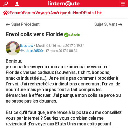
ACTUALITÉS
Forum
Forum Voyage
Amérique du Nord
Connexion
S'inscrire
Etats-Unis
Rechercher
Société
Education
Villes
Politique
Faits Divers
Monde
+
SPORT
Sujet Précédent
Sujet Suivant
Football
Cyclisme
Forum
Coupe du monde 2026
Tennis
Rugby
CULTURE
Envoi colis vers Floride
Résolu
TNT
Cinéma
Musique
Programme TV
Streaming
Sorties cinéma
+
FINANCE
lisastew
-
Modifié le 16 mars 2017 à 19:34
Jean26500
-
17 mars 2017 à 08:34
Impôts
Immobilier
Banque
Crédit
Retraite
Epargne
Risques naturels par ville
Assurance
AUTO
Bonjour,
Réserver un essai
Berlines
Forum auto
Essais
Citadines
SUV
+
HIGH-TECH
je souhaite envoyer à mon amie américaine vivant en
Floride diverses cadeaux (souvenirs, t shirt, bonbons,
Meilleur smartphone
Ordinateurs
Guide high-tech
Mobiles
Internet
Jeux vidéo
+
BRICOLAGE
snacks industriels...). Je ne sais pas comment procéder à
l'envoi. J'ai recherché les indications concernant l'envoi de
Aménagement intérieur
Cuisine
Jardinage
+
Forum
Extérieur
Salle de bains
Rangement
WEEK-END
nourriture mais je n'ai pas tout à fait compris les
démarches à effectuer. J'ai peur que mon colis se perde ou
Escapades
Expositions
Week-end nature
Guides de France
Patrimoine
Musées
+
LIFESTYLE
ne passe pas les douanes.
Bien-être
Mode
+
Art de vivre
Loisirs
Modes de vie
SANTE
Est ce qu'il faut que je me rende à la poste ou me conseillez
vous par internet ? Sauriez vous combien cela me
Guide de la santé
Médicaments
+
Alimentation
Maladies
Sommeil
VOYAGE
reviendrait d'envoyer aux Etats Unis mon colis pesant