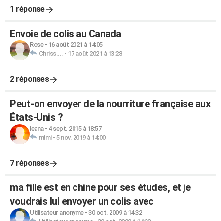
1 réponse
Envoie de colis au Canada
Rose
-
16 août 2021 à 14:05
Chriss....
-
17 août 2021 à 13:28
2 réponses
Peut-on envoyer de la nourriture française aux
États-Unis ?
leana
-
4 sept. 2015 à 18:57
mimi
-
5 nov. 2019 à 14:00
7 réponses
ma fille est en chine pour ses études, et je
voudrais lui envoyer un colis avec
Utilisateur anonyme
-
30 oct. 2009 à 14:32