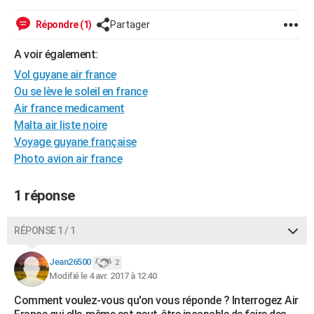
City break
Voyage de noces
Climat
Destinations
Voyage nature
Forum
+
PHOTO
Répondre (1)
Partager
GUIDES D'ACHAT
A voir également:
BONS PLANS
Vol guyane air france
Ou se lève le soleil en france
CARTE DE VOEUX
Air france medicament
Malta air liste noire
Carte Bonne année
Carte Pâques
Carte de Noël
Carte Saint-Valentin
Carte d'anniversaire
DICTIONNAIRE
Voyage guyane française
Biographies
Expressions
Dictionnaire
Citations
Proverbes
Photo avion air france
PROGRAMME TV
COPAINS D'AVANT
1 réponse
Se connecter
Collèges
Universités
Service militaire
S'inscrire
Lycées
Primaires
Entreprises
Avis de recherche
AVIS DE DÉCÈS
RÉPONSE 1 / 1
FORUM
Jean26500
2
Lifestyle
Sport
Television
Cinema
Bricolage
Culture
Auto
Voyage
Modifié le 4 avr. 2017 à 12:40
Comment voulez-vous qu'on vous réponde ? Interrogez Air