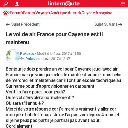
ACTUALITÉS
Forum
Forum Voyage
Amérique du sud
Connexion
S'inscrire
Guyane française
Rechercher
Société
Education
Villes
Politique
Faits Divers
Monde
+
SPORT
Sujet Précédent
Sujet Suivant
Football
Cyclisme
Forum
Coupe du monde 2026
Tennis
Rugby
CULTURE
Le vol de air France pour Cayenne est il
TNT
Cinéma
Musique
Programme TV
Streaming
Sorties cinéma
+
maintenu
FINANCE
Impôts
Immobilier
Banque
Crédit
Retraite
Epargne
Risques naturels par ville
Assurance
AUTO
Pokezac
-
Modifié le 4 avr. 2017 à 11:53
Pokezac
-
4 avr. 2017 à 13:17
Réserver un essai
Berlines
Forum auto
Essais
Citadines
SUV
+
HIGH-TECH
Bonjour je dois prendre un vol pour Cayenne jeudi avec air
France mais je vois que celui de mardi est annulé mais celui
Meilleur smartphone
Ordinateurs
Guide high-tech
Mobiles
Internet
Jeux vidéo
+
BRICOLAGE
de mercredi et maintenue car il font un escale technique au
Suriname pour d'approvisionner en carburant .
Aménagement intérieur
Cuisine
Jardinage
+
Forum
Extérieur
Salle de bains
Rangement
WEEK-END
Vont ils faire pareil pour jeudi?
Où le vol s'envolera normalement ?
Escapades
Expositions
Week-end nature
Guides de France
Patrimoine
Musées
+
LIFESTYLE
Où sera t'il annulé ?
Merci de votre réponse car j'aimerais vraiment y aller car
Bien-être
Mode
+
Art de vivre
Loisirs
Modes de vie
SANTE
mon père habite là-bas . Je ne l'ai pas vue depuis 4 mois et
si je ne peux pas partir je partirai pas avant août.
Guide de la santé
Médicaments
+
Alimentation
Maladies
Sommeil
VOYAGE
Cordialement