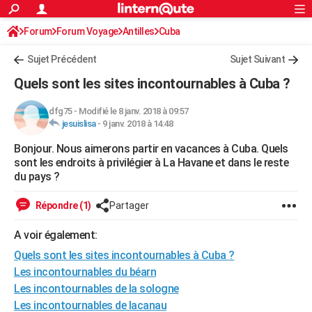
ACTUALITÉS
Forum
Forum Voyage
Antilles
Connexion
S'inscrire
Cuba
Rechercher
Société
Education
Villes
Politique
Faits Divers
Monde
+
SPORT
Sujet Précédent
Sujet Suivant
Football
Cyclisme
Forum
Coupe du monde 2026
Tennis
Rugby
CULTURE
Quels sont les sites incontournables à Cuba ?
TNT
Cinéma
Musique
Programme TV
Streaming
Sorties cinéma
+
FINANCE
dfg75
-
Modifié le 8 janv. 2018 à 09:57
jesuislisa
-
9 janv. 2018 à 14:48
Impôts
Immobilier
Banque
Crédit
Retraite
Epargne
Risques naturels par ville
Assurance
AUTO
Bonjour. Nous aimerons partir en vacances à Cuba. Quels
Réserver un essai
Berlines
Forum auto
Essais
Citadines
SUV
+
HIGH-TECH
sont les endroits à privilégier à La Havane et dans le reste
du pays ?
Meilleur smartphone
Ordinateurs
Guide high-tech
Mobiles
Internet
Jeux vidéo
+
BRICOLAGE
Répondre (1)
Partager
Aménagement intérieur
Cuisine
Jardinage
+
Forum
Extérieur
Salle de bains
Rangement
WEEK-END
A voir également:
Escapades
Expositions
Week-end nature
Guides de France
Patrimoine
Musées
+
LIFESTYLE
Quels sont les sites incontournables à Cuba ?
Bien-être
Mode
+
Art de vivre
Loisirs
Modes de vie
Les incontournables du béarn
SANTE
Les incontournables de la sologne
Guide de la santé
Médicaments
+
Alimentation
Maladies
Sommeil
VOYAGE
Les incontournables de lacanau