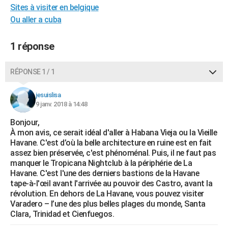
Sites à visiter en belgique
City break
Voyage de noces
Climat
Destinations
Voyage nature
Forum
+
PHOTO
Ou aller a cuba
GUIDES D'ACHAT
1 réponse
BONS PLANS
RÉPONSE 1 / 1
CARTE DE VOEUX
Carte Bonne année
Carte Pâques
Carte de Noël
Carte Saint-Valentin
Carte d'anniversaire
DICTIONNAIRE
jesuislisa
9 janv. 2018 à 14:48
Biographies
Expressions
Dictionnaire
Citations
Proverbes
PROGRAMME TV
Bonjour,
À mon avis, ce serait idéal d'aller à Habana Vieja ou la Vieille
COPAINS D'AVANT
Havane. C'est d’où la belle architecture en ruine est en fait
assez bien préservée, c'est phénoménal. Puis, il ne faut pas
Se connecter
Collèges
Universités
Service militaire
S'inscrire
Lycées
Primaires
Entreprises
Avis de recherche
AVIS DE DÉCÈS
manquer le Tropicana Nightclub à la périphérie de La
Havane. C'est l'une des derniers bastions de la Havane
FORUM
tape-à-l'œil avant l'arrivée au pouvoir des Castro, avant la
révolution. En dehors de La Havane, vous pouvez visiter
Lifestyle
Sport
Television
Cinema
Bricolage
Culture
Auto
Voyage
Varadero – l’une des plus belles plages du monde, Santa
Clara, Trinidad et Cienfuegos.