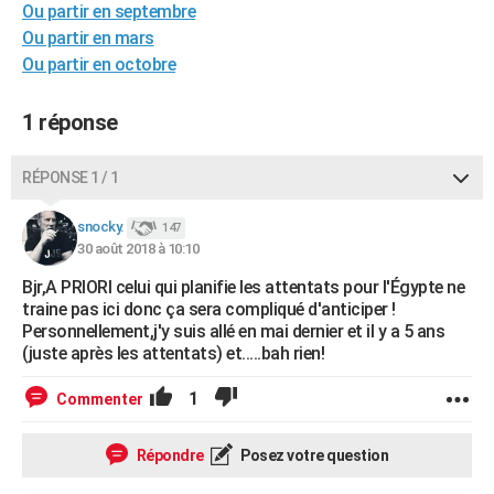
Ou partir en septembre
City break
Voyage de noces
Climat
Destinations
Voyage nature
Forum
+
PHOTO
Ou partir en mars
Ou partir en octobre
GUIDES D'ACHAT
BONS PLANS
1 réponse
CARTE DE VOEUX
RÉPONSE 1 / 1
Carte Bonne année
Carte Pâques
Carte de Noël
Carte Saint-Valentin
Carte d'anniversaire
DICTIONNAIRE
snocky.
147
Biographies
Expressions
Dictionnaire
Citations
Proverbes
30 août 2018 à 10:10
PROGRAMME TV
Bjr,A PRIORI celui qui planifie les attentats pour l'Égypte ne
COPAINS D'AVANT
traine pas ici donc ça sera compliqué d'anticiper !
Personnellement,j'y suis allé en mai dernier et il y a 5 ans
Se connecter
Collèges
Universités
Service militaire
S'inscrire
Lycées
Primaires
Entreprises
Avis de recherche
AVIS DE DÉCÈS
(juste après les attentats) et.....bah rien!
FORUM
1
Commenter
Lifestyle
Sport
Television
Cinema
Bricolage
Culture
Auto
Voyage
Répondre
Posez votre question