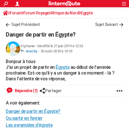
ACTUALITÉS
Forum
Forum Voyage
Afrique du Nord
Connexion
S'inscrire
Egypte
Rechercher
Société
Education
Villes
Politique
Faits Divers
Monde
+
SPORT
Sujet Précédent
Sujet Suivant
Football
Cyclisme
Forum
Coupe du monde 2026
Tennis
Rugby
CULTURE
Danger de partir en Égypte?
TNT
Cinéma
Musique
Programme TV
Streaming
Sorties cinéma
+
FINANCE
Stphanie
-
Modifié le 27 juin 2019 à 12:33
snocky.
-
30 août 2018 à 10:10
Impôts
Immobilier
Banque
Crédit
Retraite
Epargne
Risques naturels par ville
Assurance
AUTO
Bonjour à tous
Réserver un essai
Berlines
Forum auto
Essais
Citadines
SUV
+
HIGH-TECH
J'ai un projet de partir en
Égypte
au début de l'annnée
prochaine. Est-ce qu'il y a un danger à ce moment - là ?
Meilleur smartphone
Ordinateurs
Guide high-tech
Mobiles
Internet
Jeux vidéo
+
BRICOLAGE
Dans l'attente de vos réponse,
Aménagement intérieur
Cuisine
Jardinage
+
Forum
Extérieur
Salle de bains
Rangement
WEEK-END
Répondre (1)
Partager
Escapades
Expositions
Week-end nature
Guides de France
Patrimoine
Musées
+
LIFESTYLE
A voir également:
Danger de partir en Égypte?
Bien-être
Mode
+
Art de vivre
Loisirs
Modes de vie
SANTE
Ou partir en fevrier
Guide de la santé
Médicaments
+
Alimentation
Maladies
Sommeil
VOYAGE
Les pyramides d'égypte