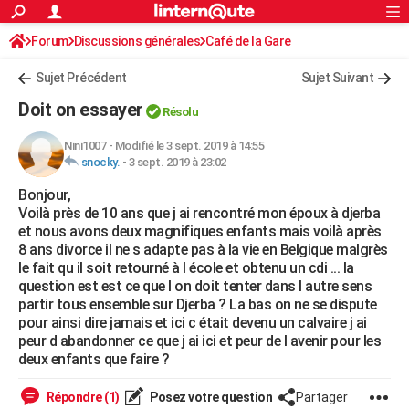
ACTUALITÉS
Forum
Discussions générales
Connexion
S'inscrire
Café de la Gare
Rechercher
Société
Education
Villes
Politique
Faits Divers
Monde
+
SPORT
Sujet Précédent
Sujet Suivant
Football
Cyclisme
Forum
Coupe du monde 2026
Tennis
Rugby
CULTURE
Doit on essayer
Résolu
TNT
Cinéma
Musique
Programme TV
Streaming
Sorties cinéma
+
FINANCE
Nini1007
-
Modifié le 3 sept. 2019 à 14:55
snocky.
-
3 sept. 2019 à 23:02
Impôts
Immobilier
Banque
Crédit
Retraite
Epargne
Risques naturels par ville
Assurance
AUTO
Bonjour,
Réserver un essai
Berlines
Forum auto
Essais
Citadines
SUV
+
HIGH-TECH
Voilà près de 10 ans que j ai rencontré mon époux à djerba
et nous avons deux magnifiques enfants mais voilà après
Meilleur smartphone
Ordinateurs
Guide high-tech
Mobiles
Internet
Jeux vidéo
+
BRICOLAGE
8 ans divorce il ne s adapte pas à la vie en Belgique malgrès
le fait qu il soit retourné à l école et obtenu un cdi ... la
Aménagement intérieur
Cuisine
Jardinage
+
Forum
Extérieur
Salle de bains
Rangement
WEEK-END
question est est ce que l on doit tenter dans l autre sens
partir tous ensemble sur Djerba ? La bas on ne se dispute
Escapades
Expositions
Week-end nature
Guides de France
Patrimoine
Musées
+
LIFESTYLE
pour ainsi dire jamais et ici c était devenu un calvaire j ai
peur d abandonner ce que j ai ici et peur de l avenir pour les
Bien-être
Mode
+
Art de vivre
Loisirs
Modes de vie
SANTE
deux enfants que faire ?
Guide de la santé
Médicaments
+
Alimentation
Maladies
Sommeil
VOYAGE
Répondre (1)
Posez votre question
Partager