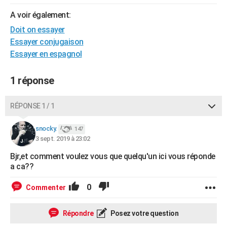
City break
Voyage de noces
Climat
Destinations
Voyage nature
Forum
+
PHOTO
A voir également:
Doit on essayer
GUIDES D'ACHAT
Essayer conjugaison
BONS PLANS
Essayer en espagnol
CARTE DE VOEUX
1 réponse
Carte Bonne année
Carte Pâques
Carte de Noël
Carte Saint-Valentin
Carte d'anniversaire
DICTIONNAIRE
RÉPONSE 1 / 1
Biographies
Expressions
Dictionnaire
Citations
Proverbes
PROGRAMME TV
snocky.
147
COPAINS D'AVANT
3 sept. 2019 à 23:02
Se connecter
Collèges
Universités
Service militaire
S'inscrire
Lycées
Primaires
Entreprises
Avis de recherche
Bjr,et comment voulez vous que quelqu'un ici vous réponde
AVIS DE DÉCÈS
a ca??
FORUM
0
Commenter
Lifestyle
Sport
Television
Cinema
Bricolage
Culture
Auto
Voyage
Répondre
Posez votre question