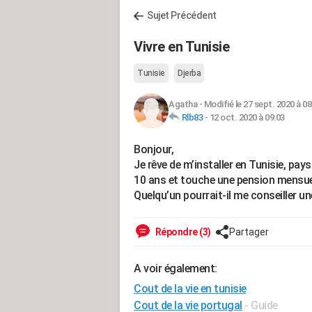
Sujet Précédent
Vivre en Tunisie
Tunisie
Djerba
Agatha
-
Modifié le 27 sept. 2020 à 08
Rlb83
-
12 oct. 2020 à 09:03
Bonjour,
Je rêve de m’installer en Tunisie, pay
10 ans et touche une pension mensue
Quelqu’un pourrait-il me conseiller une
Répondre (3)
Partager
A voir également:
Cout de la vie en tunisie
Cout de la vie portugal
- Guide