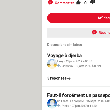
0
Commenter
Affiche
Répond
Discussions similaires
Voyage à djerba
Leny
-
11 janv. 2019 à 00:46
Chris 94
-
12 janv. 2019 à 01:21
3 réponses
Faut-il forcément un passepor
Utilisateur anonyme
-
16 sept. 2009 à 0
Pinto
-
27 juin 2017 à 11:20