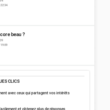
:34
 22:34
ncore beau ?
:09
 19:09
UES CLICS
nt avec ceux qui partagent vos intérêts
facilement et obtenez plus de réponses