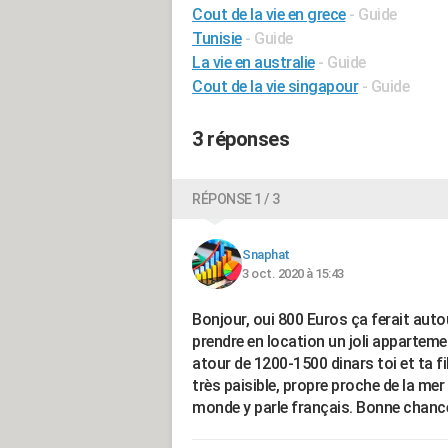
Cout de la vie en grece
- Guide
Tunisie
- Guide
La vie en australie
- Guide
Cout de la vie singapour
- Guide
3 réponses
RÉPONSE 1 / 3
Snaphat
3 oct. 2020 à 15:43
Bonjour, oui 800 Euros ça ferait auto
prendre en location un joli appartem
atour de 1200-1500 dinars toi et ta fille
très paisible, propre proche de la me
monde y parle français. Bonne chanc