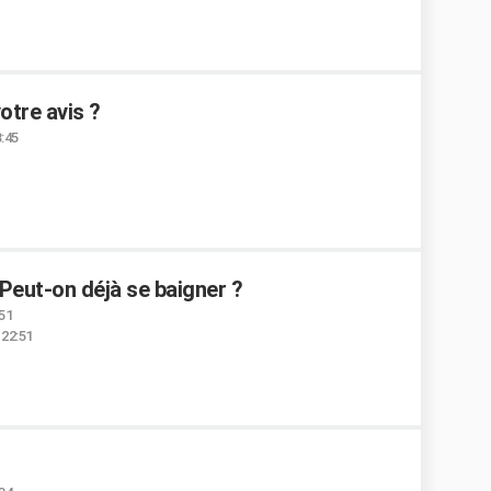
votre avis ?
3:45
 Peut-on déjà se baigner ?
:51
 22:51