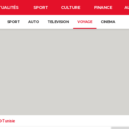
TUALITÉS
SPORT
CULTURE
FINANCE
A
SPORT
AUTO
TELEVISION
VOYAGE
CINEMA
d
Tunisie