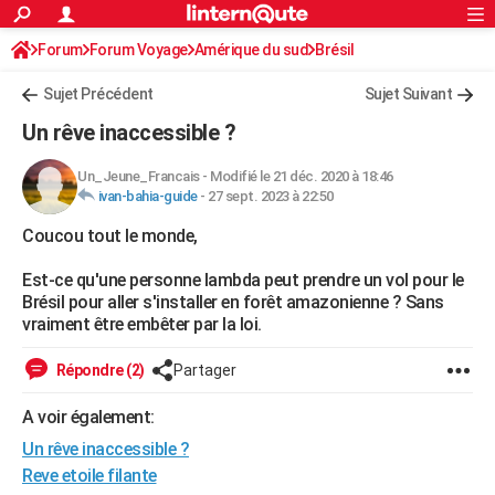
ACTUALITÉS
Forum
Forum Voyage
Amérique du sud
Connexion
S'inscrire
Brésil
Rechercher
Société
Education
Villes
Politique
Faits Divers
Monde
+
SPORT
Sujet Précédent
Sujet Suivant
Football
Cyclisme
Forum
Coupe du monde 2026
Tennis
Rugby
CULTURE
Un rêve inaccessible ?
TNT
Cinéma
Musique
Programme TV
Streaming
Sorties cinéma
+
FINANCE
Un_Jeune_Francais
-
Modifié le 21 déc. 2020 à 18:46
ivan-bahia-guide
-
27 sept. 2023 à 22:50
Impôts
Immobilier
Banque
Crédit
Retraite
Epargne
Risques naturels par ville
Assurance
AUTO
Coucou tout le monde,
Réserver un essai
Berlines
Forum auto
Essais
Citadines
SUV
+
HIGH-TECH
Est-ce qu'une personne lambda peut prendre un vol pour le
Meilleur smartphone
Ordinateurs
Guide high-tech
Mobiles
Internet
Jeux vidéo
+
BRICOLAGE
Brésil pour aller s'installer en forêt amazonienne ? Sans
vraiment être embêter par la loi.
Aménagement intérieur
Cuisine
Jardinage
+
Forum
Extérieur
Salle de bains
Rangement
WEEK-END
Répondre (2)
Partager
Escapades
Expositions
Week-end nature
Guides de France
Patrimoine
Musées
+
LIFESTYLE
A voir également:
Bien-être
Mode
+
Art de vivre
Loisirs
Modes de vie
SANTE
Un rêve inaccessible ?
Guide de la santé
Médicaments
+
Alimentation
Maladies
Sommeil
Reve etoile filante
VOYAGE