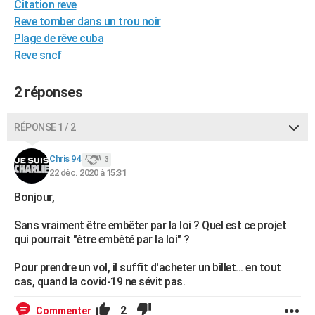
Citation reve
City break
Voyage de noces
Climat
Destinations
Voyage nature
Forum
+
PHOTO
Reve tomber dans un trou noir
Plage de rêve cuba
GUIDES D'ACHAT
Reve sncf
BONS PLANS
2 réponses
CARTE DE VOEUX
Carte Bonne année
Carte Pâques
Carte de Noël
Carte Saint-Valentin
Carte d'anniversaire
RÉPONSE 1 / 2
DICTIONNAIRE
Biographies
Expressions
Dictionnaire
Citations
Proverbes
Chris 94
PROGRAMME TV
3
22 déc. 2020 à 15:31
COPAINS D'AVANT
Bonjour,
Se connecter
Collèges
Universités
Service militaire
S'inscrire
Lycées
Primaires
Entreprises
Avis de recherche
AVIS DE DÉCÈS
Sans vraiment être embêter par la loi ? Quel est ce projet
qui pourrait "être embêté par la loi" ?
FORUM
Pour prendre un vol, il suffit d'acheter un billet... en tout
Lifestyle
Sport
Television
Cinema
Bricolage
Culture
Auto
Voyage
cas, quand la covid-19 ne sévit pas.
2
Commenter