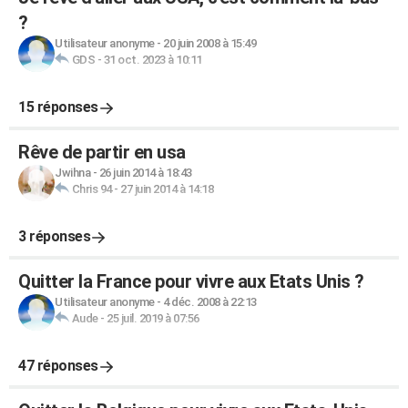
?
Utilisateur anonyme
-
20 juin 2008 à 15:49
GDS
-
31 oct. 2023 à 10:11
15 réponses
Rêve de partir en usa
Jwihna
-
26 juin 2014 à 18:43
Chris 94
-
27 juin 2014 à 14:18
3 réponses
Quitter la France pour vivre aux Etats Unis ?
Utilisateur anonyme
-
4 déc. 2008 à 22:13
Aude
-
25 juil. 2019 à 07:56
47 réponses