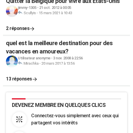
Quitter la Belgique pour vivre aux Etats-Unis
jimmy-1305
-
21 oct. 2012 à 00:05
Scullyis
-
15 mars 2021 à 10:43
2 réponses
quel est la meilleure destination pour des
vacances en amoureux?
Utilisateur anonyme
-
3 nov. 2008 à 22:56
Mirachka
-
20 mars 2017 à 13:56
13 réponses
DEVENEZ MEMBRE EN QUELQUES CLICS
Connectez-vous simplement avec ceux qui
partagent vos intérêts